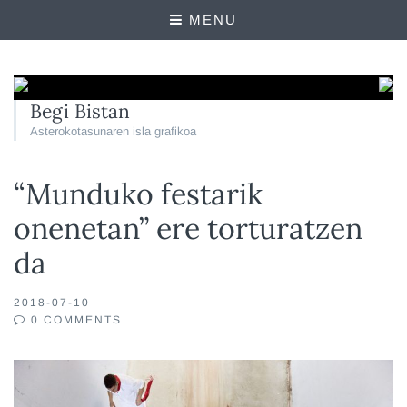
MENU
Begi Bistan
Asterokotasunaren isla grafikoa
“Munduko festarik
onenetan” ere torturatzen
da
2018-07-10
0 COMMENTS