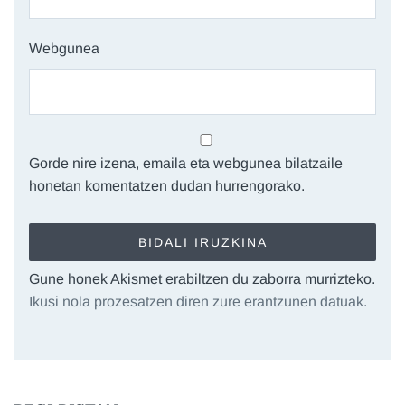
Webgunea
Gorde nire izena, emaila eta webgunea bilatzaile
honetan komentatzen dudan hurrengorako.
Gune honek Akismet erabiltzen du zaborra murrizteko.
Ikusi nola prozesatzen diren zure erantzunen datuak.