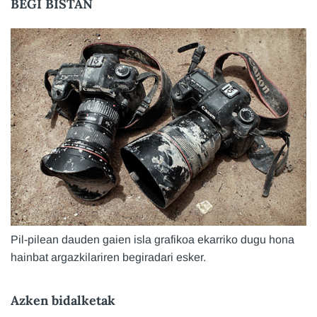
BEGI BISTAN
Pil-pilean dauden gaien isla grafikoa ekarriko dugu hona
hainbat argazkilariren begiradari esker.
Azken bidalketak