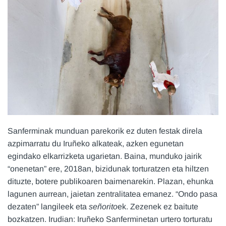
Sanferminak munduan parekorik ez duten festak direla
azpimarratu du Iruñeko alkateak, azken egunetan
egindako elkarrizketa ugarietan. Baina, munduko jairik
“onenetan” ere, 2018an, bizidunak torturatzen eta hiltzen
dituzte, botere publikoaren baimenarekin. Plazan, ehunka
lagunen aurrean, jaietan zentralitatea emanez. “Ondo pasa
dezaten” langileek eta
señorito
ek. Zezenek ez baitute
bozkatzen. Irudian: Iruñeko Sanferminetan urtero torturatu