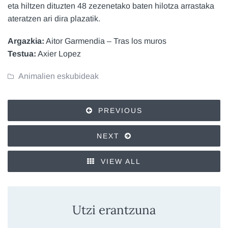
eta hiltzen dituzten 48 zezenetako baten hilotza arrastaka
ateratzen ari dira plazatik.
Argazkia:
Aitor Garmendia – Tras los muros
Testua:
Axier Lopez
Animalien eskubideak
PREVIOUS
NEXT
VIEW ALL
Utzi erantzuna