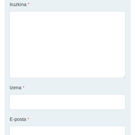
Iruzkina
*
Izena
*
E-posta
*