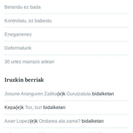
Berandu ez bada
Kontrolatu, ez babestu
Enegarrenez
Deformaturik
30 urtez marrazo artean
Iruzkin berriak
Josune Aranguren Zatika
(e)k
Gurutzatuta
bidalketan
Kepa
(e)k
Toz, toz!
bidalketan
Axier Lopez
(e)k
Ondarea ala zama?
bidalketan