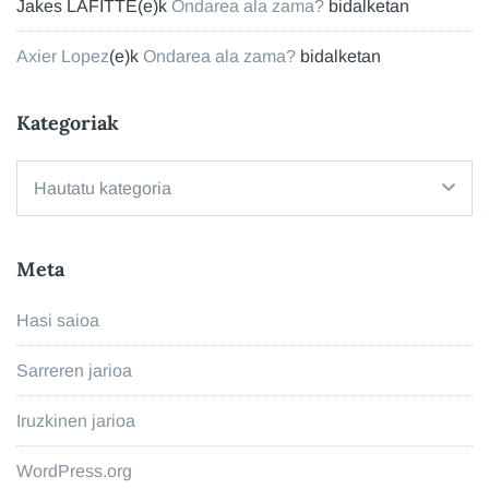
Jakes LAFITTE
(e)k
Ondarea ala zama?
bidalketan
Axier Lopez
(e)k
Ondarea ala zama?
bidalketan
Kategoriak
Kategoriak
Meta
Hasi saioa
Sarreren jarioa
Iruzkinen jarioa
WordPress.org