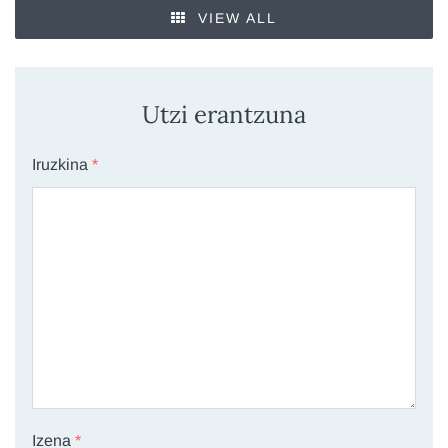
VIEW ALL
Utzi erantzuna
Iruzkina
*
Izena
*