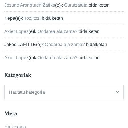
Josune Aranguren Zatika
(e)k
Gurutzatuta
bidalketan
Kepa
(e)k
Toz, toz!
bidalketan
Axier Lopez
(e)k
Ondarea ala zama?
bidalketan
Jakes LAFITTE
(e)k
Ondarea ala zama?
bidalketan
Axier Lopez
(e)k
Ondarea ala zama?
bidalketan
Kategoriak
Kategoriak
Meta
Hasi saioa