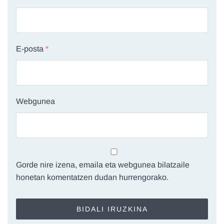
E-posta
*
Webgunea
Gorde nire izena, emaila eta webgunea bilatzaile
honetan komentatzen dudan hurrengorako.