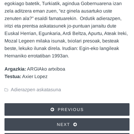
egokiago batetik, Turkiatik, agindua Gobernuarena izan
zela aditzera eman zuen, “ez ginela ausartuko uste
zenuten ala?” esaldi famatuarekin. Ordutik adierazpen,
iritzi eta prentsa askatasunek jo-puntuan jarraitu dute
Euskal Herrian, Egunkaria, Ardi Beltza, Apurtu, Ateak Ireki,
Mozal Legeen milaka isunak, txiolari presoak, besteak
beste, lekuko ilunak direla. Irudian: Egin-eko langileak
Hernaniko errotatiban 1993an.
Argazkia:
ARGIAko artxiboa
Testua:
Axier Lopez
Adierazpen askatasuna
PREVIOUS
NEXT