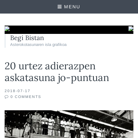
MENU
Begi Bistan
Asterokotasunaren isla grafikoa
20 urtez adierazpen
askatasuna jo-puntuan
2018-07-17
0 COMMENTS