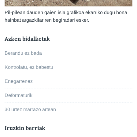
Pil-pilean dauden gaien isla grafikoa ekarriko dugu hona
hainbat argazkilariren begiradari esker.
Azken bidalketak
Berandu ez bada
Kontrolatu, ez babestu
Enegarrenez
Deformaturik
30 urtez marrazo artean
Iruzkin berriak