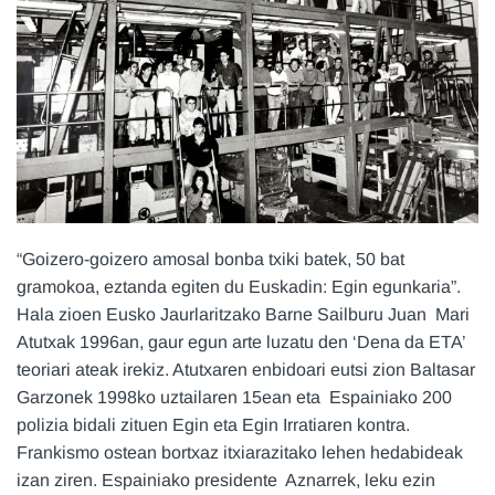
“Goizero-goizero amosal bonba txiki batek, 50 bat
gramokoa, eztanda egiten du Euskadin: Egin egunkaria”.
Hala zioen Eusko Jaurlaritzako Barne Sailburu Juan Mari
Atutxak 1996an, gaur egun arte luzatu den ‘Dena da ETA’
teoriari ateak irekiz. Atutxaren enbidoari eutsi zion Baltasar
Garzonek 1998ko uztailaren 15ean eta Espainiako 200
polizia bidali zituen Egin eta Egin Irratiaren kontra.
Frankismo ostean bortxaz itxiarazitako lehen hedabideak
izan ziren. Espainiako presidente Aznarrek, leku ezin