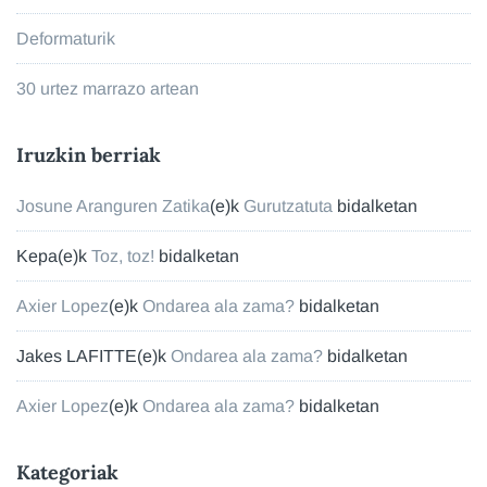
Deformaturik
30 urtez marrazo artean
Iruzkin berriak
Josune Aranguren Zatika
(e)k
Gurutzatuta
bidalketan
Kepa
(e)k
Toz, toz!
bidalketan
Axier Lopez
(e)k
Ondarea ala zama?
bidalketan
Jakes LAFITTE
(e)k
Ondarea ala zama?
bidalketan
Axier Lopez
(e)k
Ondarea ala zama?
bidalketan
Kategoriak