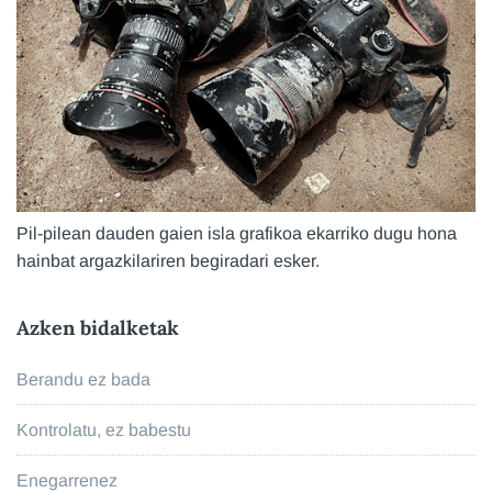
Pil-pilean dauden gaien isla grafikoa ekarriko dugu hona
hainbat argazkilariren begiradari esker.
Azken bidalketak
Berandu ez bada
Kontrolatu, ez babestu
Enegarrenez