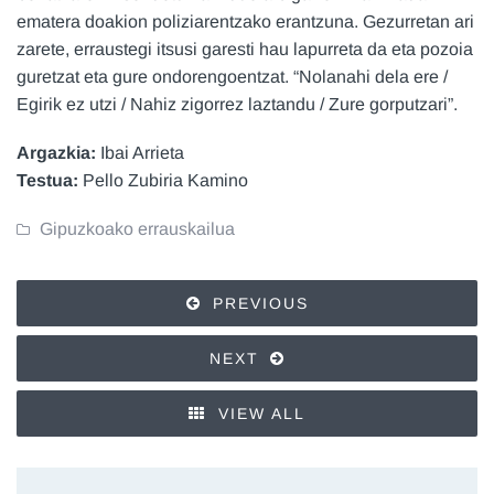
ematera doakion poliziarentzako erantzuna. Gezurretan ari
zarete, erraustegi itsusi garesti hau lapurreta da eta pozoia
guretzat eta gure ondorengoentzat. “Nolanahi dela ere /
Egirik ez utzi / Nahiz zigorrez laztandu / Zure gorputzari”.
Argazkia:
Ibai Arrieta
Testua:
Pello Zubiria Kamino
Gipuzkoako errauskailua
PREVIOUS
NEXT
VIEW ALL