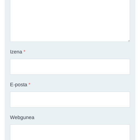
Izena
*
E-posta
*
Webgunea