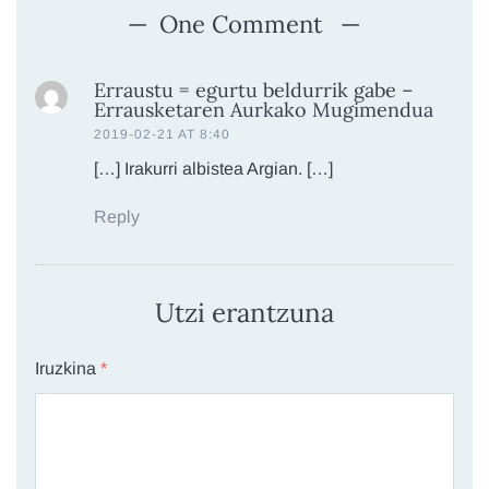
One Comment
Erraustu = egurtu beldurrik gabe –
Errausketaren Aurkako Mugimendua
2019-02-21 AT 8:40
[…] Irakurri albistea Argian. […]
Reply
Utzi erantzuna
Iruzkina
*