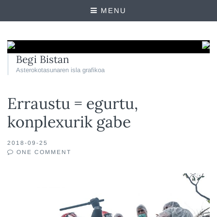
MENU
Begi Bistan
Asterokotasunaren isla grafikoa
Erraustu = egurtu,
konplexurik gabe
2018-09-25
ONE COMMENT