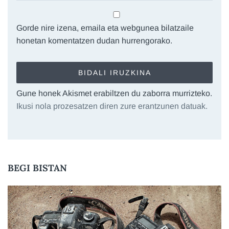
Gorde nire izena, emaila eta webgunea bilatzaile
honetan komentatzen dudan hurrengorako.
Gune honek Akismet erabiltzen du zaborra murrizteko.
Ikusi nola prozesatzen diren zure erantzunen datuak.
BEGI BISTAN