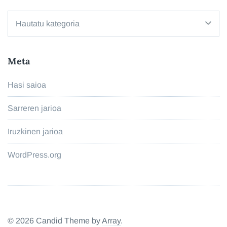
Kategoriak
Meta
Hasi saioa
Sarreren jarioa
Iruzkinen jarioa
WordPress.org
© 2026 Candid Theme by
Array
.