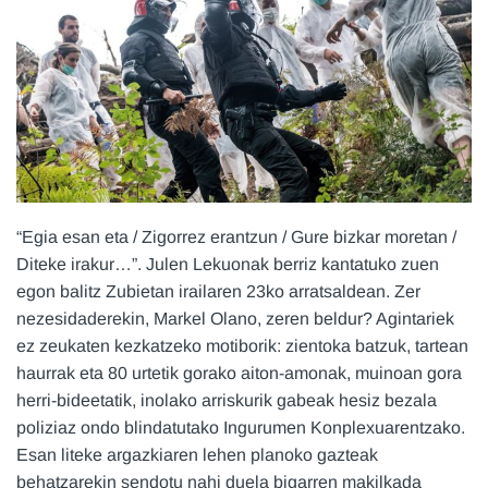
“Egia esan eta / Zigorrez erantzun / Gure bizkar moretan /
Diteke irakur…”. Julen Lekuonak berriz kantatuko zuen
egon balitz Zubietan irailaren 23ko arratsaldean. Zer
nezesidaderekin, Markel Olano, zeren beldur? Agintariek
ez zeukaten kezkatzeko motiborik: zientoka batzuk, tartean
haurrak eta 80 urtetik gorako aiton-amonak, muinoan gora
herri-bideetatik, inolako arriskurik gabeak hesiz bezala
poliziaz ondo blindatutako Ingurumen Konplexuarentzako.
Esan liteke argazkiaren lehen planoko gazteak
behatzarekin sendotu nahi duela bigarren makilkada