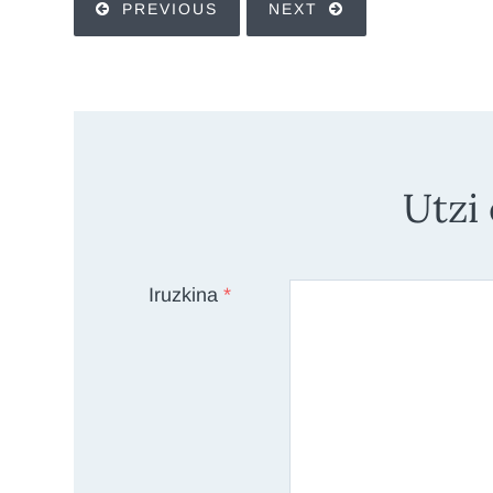
PREVIOUS
NEXT
Utzi
Iruzkina
*