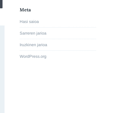
Meta
Hasi saioa
Sarreren jarioa
Iruzkinen jarioa
WordPress.org