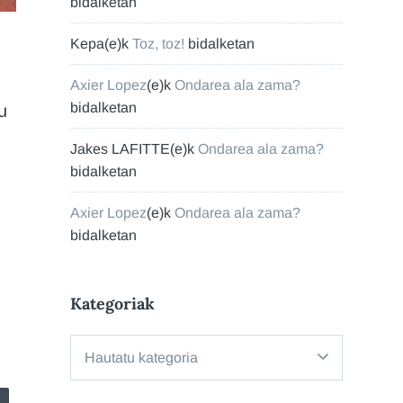
bidalketan
Kepa
(e)k
Toz, toz!
bidalketan
Axier Lopez
(e)k
Ondarea ala zama?
bidalketan
u
n
Jakes LAFITTE
(e)k
Ondarea ala zama?
bidalketan
Axier Lopez
(e)k
Ondarea ala zama?
bidalketan
Kategoriak
Kategoriak