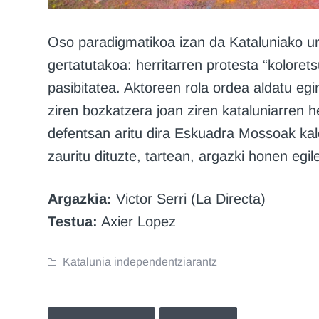
Oso paradigmatikoa izan da Kataluniako ur
gertatutakoa: herritarren protesta “koloret
pasibitatea. Aktoreen rola ordea aldatu egin
ziren bozkatzera joan ziren kataluniarren h
defentsan aritu dira Eskuadra Mossoak kalea
zauritu dituzte, tartean, argazki honen egil
Argazkia:
Victor Serri (La Directa)
Testua:
Axier Lopez
Katalunia independentziarantz