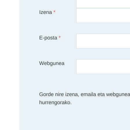
Izena
*
E-posta
*
Webgunea
Gorde nire izena, emaila eta webgunea
hurrengorako.