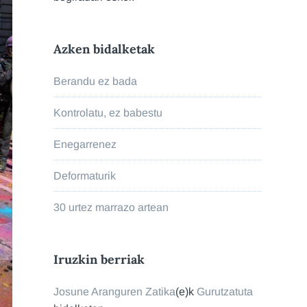
Azken bidalketak
Berandu ez bada
Kontrolatu, ez babestu
Enegarrenez
Deformaturik
30 urtez marrazo artean
Iruzkin berriak
Josune Aranguren Zatika
(e)k
Gurutzatuta