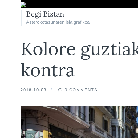
Begi Bistan
Asterokotasunaren isla grafikoa
Kolore guztia
kontra
2018-10-03
0 COMMENTS