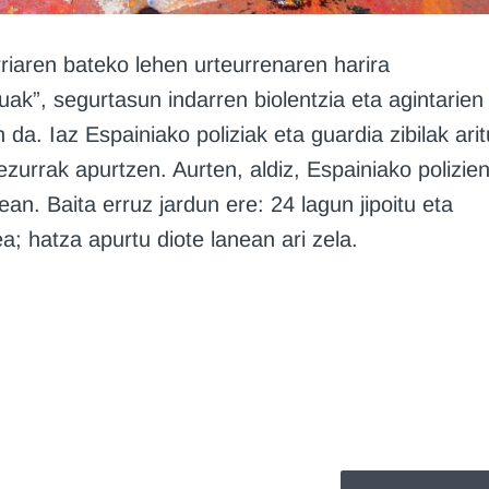
riaren bateko lehen urteurrenaren harira
suak”, segurtasun indarren biolentzia eta agintarien
 da. Iaz Espainiako poliziak eta guardia zibilak arit
ezurrak apurtzen. Aurten, aldiz, Espainiako polizie
n. Baita erruz jardun ere: 24 lagun jipoitu eta
ea; hatza apurtu diote lanean ari zela.