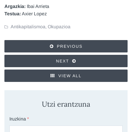
Argazkia:
Ibai Arrieta
Testua:
Axier Lopez
Antikapitalismoa
,
Okupazioa
PREVIOUS
NEXT
VIEW ALL
Utzi erantzuna
Iruzkina
*