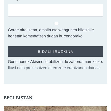
Gorde nire izena, emaila eta webgunea bilatzaile
honetan komentatzen dudan hurrengorako.
Gune honek Akismet erabiltzen du zaborra murrizteko.
Ikusi nola prozesatzen diren zure erantzunen datuak.
BEGI BISTAN