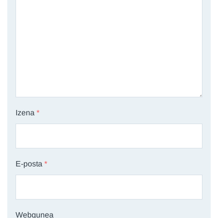
Izena
*
E-posta
*
Webgunea