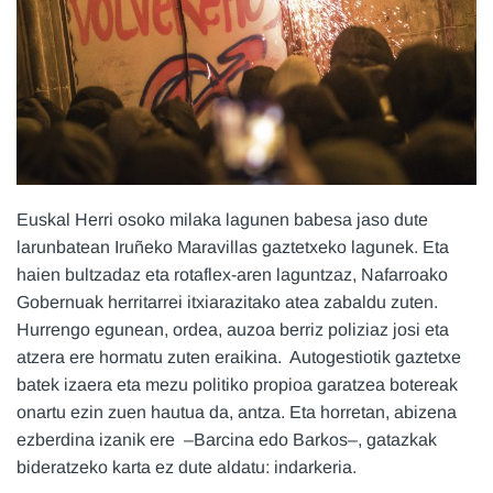
Euskal Herri osoko milaka lagunen babesa jaso dute
larunbatean Iruñeko Maravillas gaztetxeko lagunek. Eta
haien bultzadaz eta rotaflex-aren laguntzaz, Nafarroako
Gobernuak herritarrei itxiarazitako atea zabaldu zuten.
Hurrengo egunean, ordea, auzoa berriz poliziaz josi eta
atzera ere hormatu zuten eraikina. Autogestiotik gaztetxe
batek izaera eta mezu politiko propioa garatzea botereak
onartu ezin zuen hautua da, antza. Eta horretan, abizena
ezberdina izanik ere –Barcina edo Barkos–, gatazkak
bideratzeko karta ez dute aldatu: indarkeria.