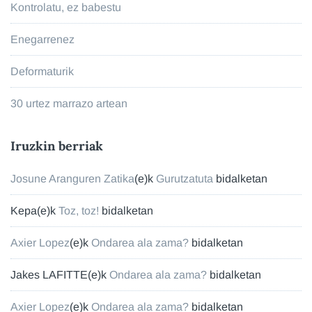
Kontrolatu, ez babestu
Enegarrenez
Deformaturik
30 urtez marrazo artean
Iruzkin berriak
Josune Aranguren Zatika
(e)k
Gurutzatuta
bidalketan
Kepa
(e)k
Toz, toz!
bidalketan
Axier Lopez
(e)k
Ondarea ala zama?
bidalketan
Jakes LAFITTE
(e)k
Ondarea ala zama?
bidalketan
Axier Lopez
(e)k
Ondarea ala zama?
bidalketan