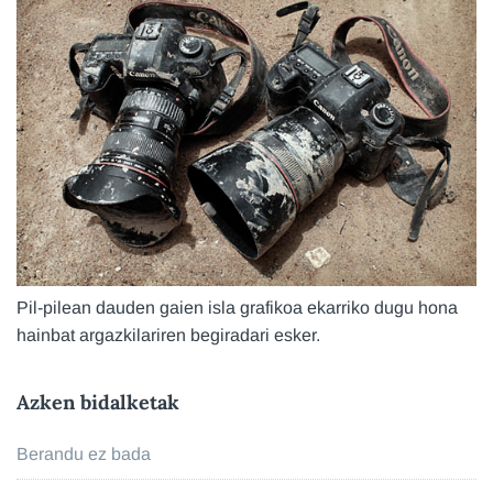
Pil-pilean dauden gaien isla grafikoa ekarriko dugu hona
hainbat argazkilariren begiradari esker.
Azken bidalketak
Berandu ez bada