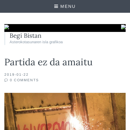
MENU
Begi Bistan
Asterokotasunaren isla grafikoa
Partida ez da amaitu
2019-01-22
0 COMMENTS