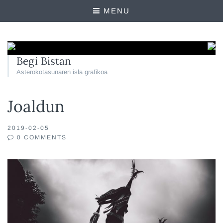
MENU
Begi Bistan
Asterokotasunaren isla grafikoa
Joaldun
2019-02-05
0 COMMENTS