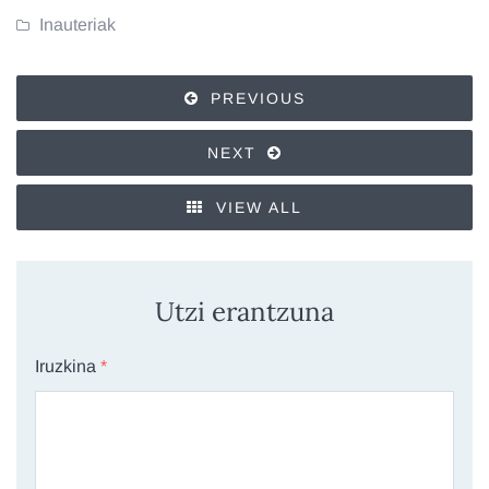
Inauteriak
PREVIOUS
NEXT
VIEW ALL
Utzi erantzuna
Iruzkina
*