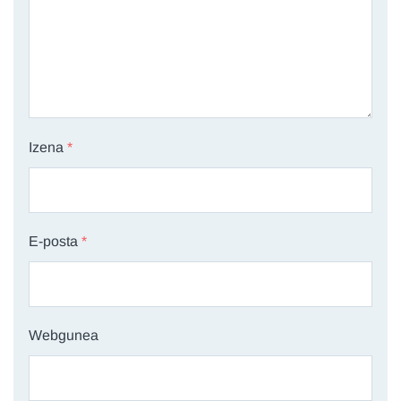
Izena
*
E-posta
*
Webgunea