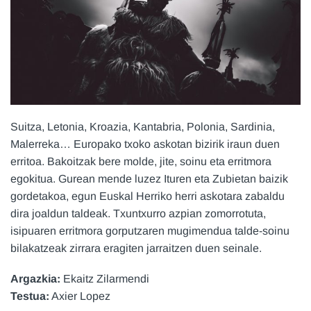
Suitza, Letonia, Kroazia, Kantabria, Polonia, Sardinia,
Malerreka… Europako txoko askotan bizirik iraun duen
erritoa. Bakoitzak bere molde, jite, soinu eta erritmora
egokitua. Gurean mende luzez Ituren eta Zubietan baizik
gordetakoa, egun Euskal Herriko herri askotara zabaldu
dira joaldun taldeak. Txuntxurro azpian zomorrotuta,
isipuaren erritmora gorputzaren mugimendua talde-soinu
bilakatzeak zirrara eragiten jarraitzen duen seinale.
Argazkia:
Ekaitz Zilarmendi
Testua:
Axier Lopez