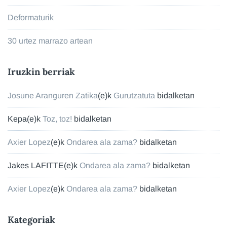
Deformaturik
30 urtez marrazo artean
Iruzkin berriak
Josune Aranguren Zatika
(e)k
Gurutzatuta
bidalketan
Kepa
(e)k
Toz, toz!
bidalketan
Axier Lopez
(e)k
Ondarea ala zama?
bidalketan
Jakes LAFITTE
(e)k
Ondarea ala zama?
bidalketan
Axier Lopez
(e)k
Ondarea ala zama?
bidalketan
Kategoriak