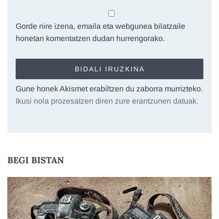
Gorde nire izena, emaila eta webgunea bilatzaile
honetan komentatzen dudan hurrengorako.
Gune honek Akismet erabiltzen du zaborra murrizteko.
Ikusi nola prozesatzen diren zure erantzunen datuak.
BEGI BISTAN