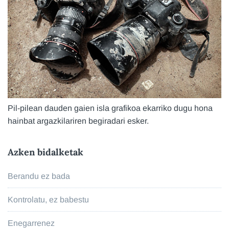
Pil-pilean dauden gaien isla grafikoa ekarriko dugu hona
hainbat argazkilariren begiradari esker.
Azken bidalketak
Berandu ez bada
Kontrolatu, ez babestu
Enegarrenez