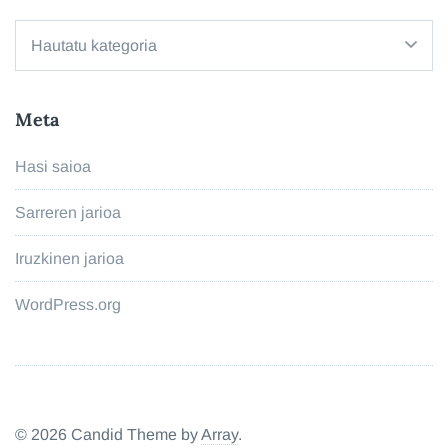
Kategoriak
Meta
Hasi saioa
Sarreren jarioa
Iruzkinen jarioa
WordPress.org
© 2026 Candid Theme by
Array
.