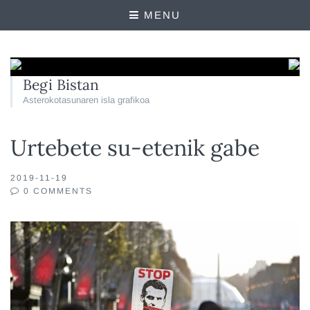
MENU
Begi Bistan
Asterokotasunaren isla grafikoa
Urtebete su-etenik gabe
2019-11-19
0 COMMENTS