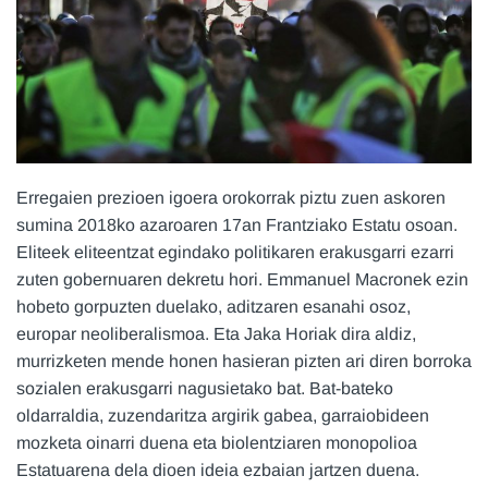
Erregaien prezioen igoera orokorrak piztu zuen askoren
sumina 2018ko azaroaren 17an Frantziako Estatu osoan.
Eliteek eliteentzat egindako politikaren erakusgarri ezarri
zuten gobernuaren dekretu hori. Emmanuel Macronek ezin
hobeto gorpuzten duelako, aditzaren esanahi osoz,
europar neoliberalismoa. Eta Jaka Horiak dira aldiz,
murrizketen mende honen hasieran pizten ari diren borroka
sozialen erakusgarri nagusietako bat. Bat-bateko
oldarraldia, zuzendaritza argirik gabea, garraiobideen
mozketa oinarri duena eta biolentziaren monopolioa
Estatuarena dela dioen ideia ezbaian jartzen duena.