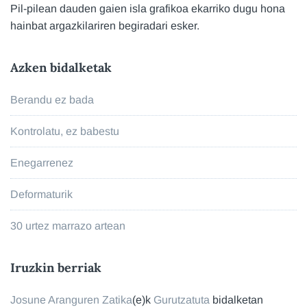
Pil-pilean dauden gaien isla grafikoa ekarriko dugu hona
hainbat argazkilariren begiradari esker.
Azken bidalketak
Berandu ez bada
Kontrolatu, ez babestu
Enegarrenez
Deformaturik
30 urtez marrazo artean
Iruzkin berriak
Josune Aranguren Zatika
(e)k
Gurutzatuta
bidalketan