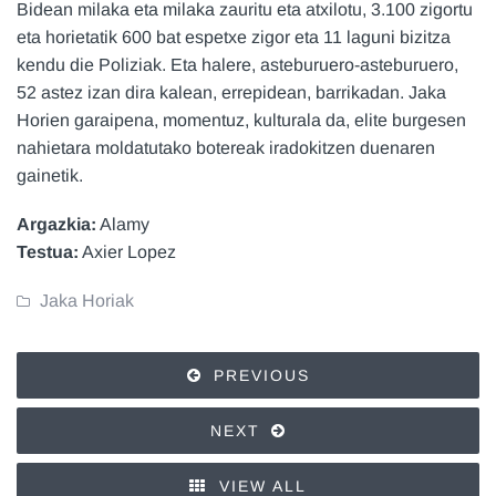
Bidean milaka eta milaka zauritu eta atxilotu, 3.100 zigortu
eta horietatik 600 bat espetxe zigor eta 11 laguni bizitza
kendu die Poliziak. Eta halere, asteburuero-asteburuero,
52 astez izan dira kalean, errepidean, barrikadan. Jaka
Horien garaipena, momentuz, kulturala da, elite burgesen
nahietara moldatutako botereak iradokitzen duenaren
gainetik.
Argazkia:
Alamy
Testua:
Axier Lopez
Jaka Horiak
PREVIOUS
NEXT
VIEW ALL