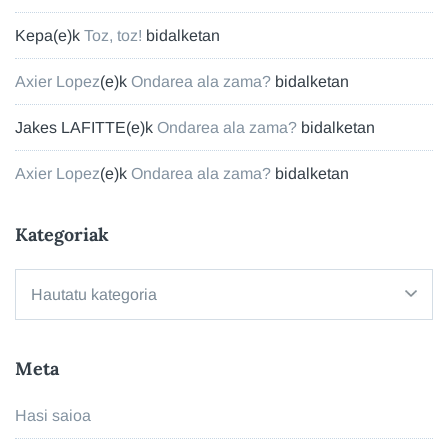
Kepa
(e)k
Toz, toz!
bidalketan
Axier Lopez
(e)k
Ondarea ala zama?
bidalketan
Jakes LAFITTE
(e)k
Ondarea ala zama?
bidalketan
Axier Lopez
(e)k
Ondarea ala zama?
bidalketan
Kategoriak
Kategoriak
Meta
Hasi saioa