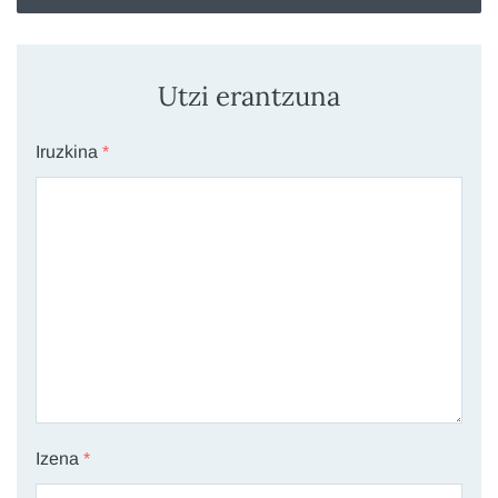
Utzi erantzuna
Iruzkina
*
Izena
*