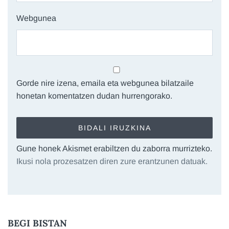
Webgunea
Gorde nire izena, emaila eta webgunea bilatzaile
honetan komentatzen dudan hurrengorako.
Gune honek Akismet erabiltzen du zaborra murrizteko.
Ikusi nola prozesatzen diren zure erantzunen datuak.
BEGI BISTAN