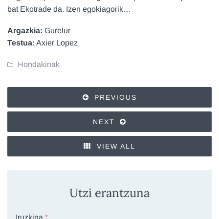
bat Ekotrade da. Izen egokiagorik…
Argazkia:
Gurelur
Testua:
Axier Lopez
Hondakinak
PREVIOUS
NEXT
VIEW ALL
Utzi erantzuna
Iruzkina
*