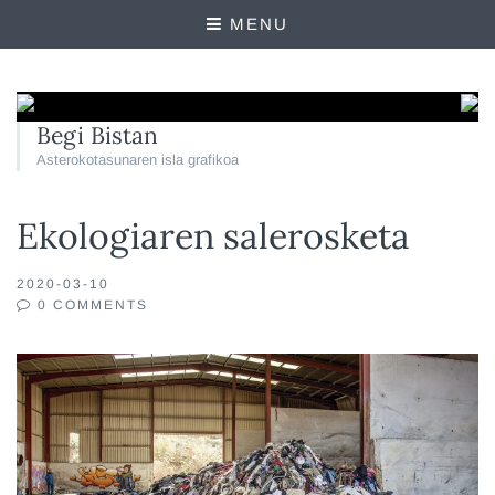
MENU
Begi Bistan
Asterokotasunaren isla grafikoa
Ekologiaren salerosketa
2020-03-10
0 COMMENTS