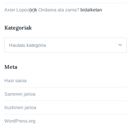
Axier Lopez
(e)k
Ondarea ala zama?
bidalketan
Kategoriak
Kategoriak
Meta
Hasi saioa
Sarreren jarioa
Iruzkinen jarioa
WordPress.org