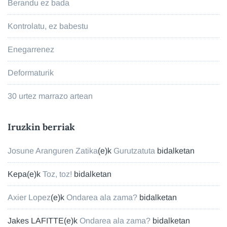
Berandu ez bada
Kontrolatu, ez babestu
Enegarrenez
Deformaturik
30 urtez marrazo artean
Iruzkin berriak
Josune Aranguren Zatika
(e)k
Gurutzatuta
bidalketan
Kepa
(e)k
Toz, toz!
bidalketan
Axier Lopez
(e)k
Ondarea ala zama?
bidalketan
Jakes LAFITTE
(e)k
Ondarea ala zama?
bidalketan