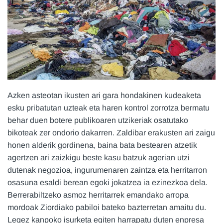
Azken asteotan ikusten ari gara hondakinen kudeaketa
esku pribatutan uzteak eta haren kontrol zorrotza bermatu
behar duen botere publikoaren utzikeriak osatutako
bikoteak zer ondorio dakarren. Zaldibar erakusten ari zaigu
honen alderik gordinena, baina bata bestearen atzetik
agertzen ari zaizkigu beste kasu batzuk agerian utzi
dutenak negozioa, ingurumenaren zaintza eta herritarron
osasuna esaldi berean egoki jokatzea ia ezinezkoa dela.
Berrerabiltzeko asmoz herritarrek emandako arropa
mordoak Ziordiako pabiloi bateko bazterretan amaitu du.
Legez kanpoko isurketa egiten harrapatu duten enpresa