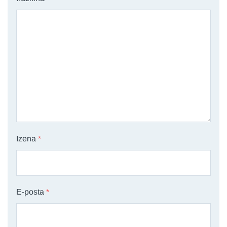
Izena
*
E-posta
*