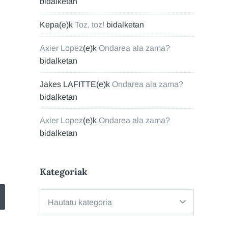
bidalketan
Kepa
(e)k
Toz, toz!
bidalketan
Axier Lopez
(e)k
Ondarea ala zama?
bidalketan
Jakes LAFITTE
(e)k
Ondarea ala zama?
bidalketan
Axier Lopez
(e)k
Ondarea ala zama?
bidalketan
Kategoriak
Kategoriak