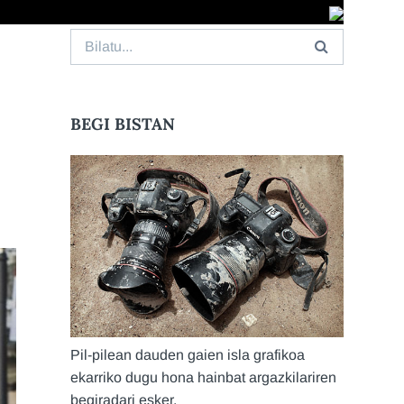
Search
for:
BEGI BISTAN
Pil-pilean dauden gaien isla grafikoa
ekarriko dugu hona hainbat argazkilariren
begiradari esker.