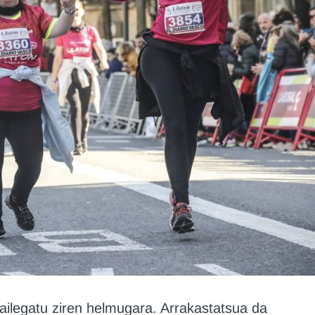
ailegatu ziren helmugara. Arrakastatsua da