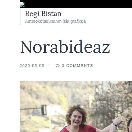
Begi Bistan
Asterokotasunaren isla grafikoa
Norabideaz
2020-03-03
0 COMMENTS