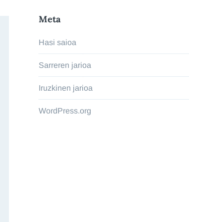
Meta
Hasi saioa
Sarreren jarioa
Iruzkinen jarioa
WordPress.org