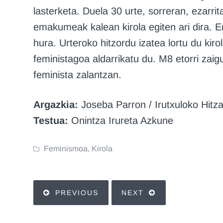
lasterketa. Duela 30 urte, sorreran, ezarrita
emakumeak kalean kirola egiten ari dira. 
hura. Urteroko hitzordu izatea lortu du kirol
feministagoa aldarrikatu du. M8 etorri zaig
feminista zalantzan.
Argazkia:
Joseba Parron / Irutxuloko Hitz
Testua:
Onintza Irureta Azkune
Feminismoa
,
Kirola
PREVIOUS
NEXT