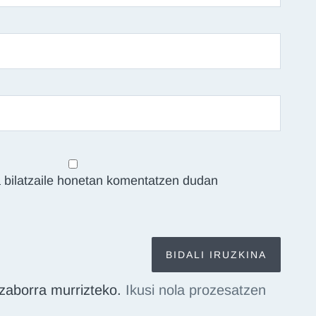
 bilatzaile honetan komentatzen dudan
zaborra murrizteko.
Ikusi nola prozesatzen