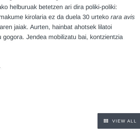
ko helburuak betetzen ari dira poliki-poliki:
Emakume kirolaria ez da duela 30 urteko
rara avis
aren jaiak. Aurten, hainbat ahotsek lilatoi
u gogora. Jendea mobilizatu bai, kontzientzia
a
VIEW ALL