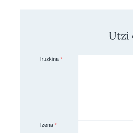
Utzi
Iruzkina
*
Izena
*