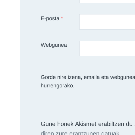
E-posta
*
Webgunea
Gorde nire izena, emaila eta webgunea
hurrengorako.
Gune honek Akismet erabiltzen du 
diren zure erantzunen datuak.