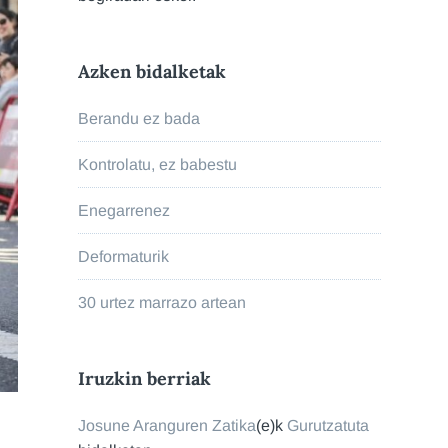
Azken bidalketak
Berandu ez bada
Kontrolatu, ez babestu
Enegarrenez
Deformaturik
30 urtez marrazo artean
Iruzkin berriak
Josune Aranguren Zatika
(e)k
Gurutzatuta