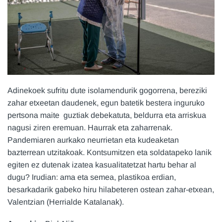
Adinekoek sufritu dute isolamendurik gogorrena, bereziki
zahar etxeetan daudenek, egun batetik bestera inguruko
pertsona maite guztiak debekatuta, beldurra eta arriskua
nagusi ziren eremuan. Haurrak eta zaharrenak.
Pandemiaren aurkako neurrietan eta kudeaketan
bazterrean utzitakoak. Kontsumitzen eta soldatapeko lanik
egiten ez dutenak izatea kasualitatetzat hartu behar al
dugu? Irudian: ama eta semea, plastikoa erdian,
besarkadarik gabeko hiru hilabeteren ostean zahar-etxean,
Valentzian (Herrialde Katalanak).