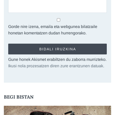
Gorde nire izena, emaila eta webgunea bilatzaile
honetan komentatzen dudan hurrengorako.
Gune honek Akismet erabiltzen du zaborra murrizteko.
Ikusi nola prozesatzen diren zure erantzunen datuak.
BEGI BISTAN