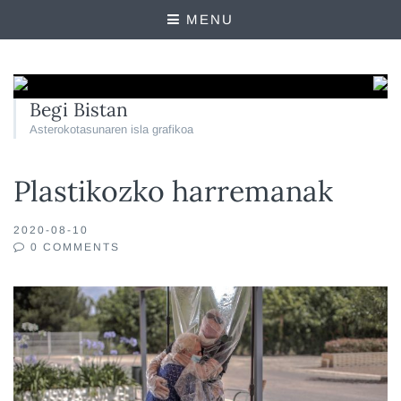
MENU
Begi Bistan
Asterokotasunaren isla grafikoa
Plastikozko harremanak
2020-08-10
0 COMMENTS