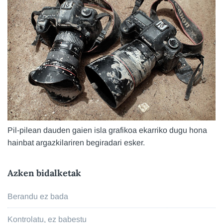
Pil-pilean dauden gaien isla grafikoa ekarriko dugu hona
hainbat argazkilariren begiradari esker.
Azken bidalketak
Berandu ez bada
Kontrolatu, ez babestu