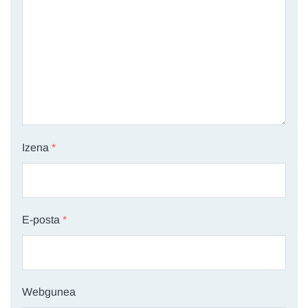
Izena
*
E-posta
*
Webgunea