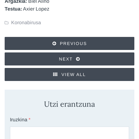
Argazkia:
Biel Aliño
Testua:
Axier Lopez
Koronabirusa
PREVIOUS
NEXT
VIEW ALL
Utzi erantzuna
Iruzkina
*