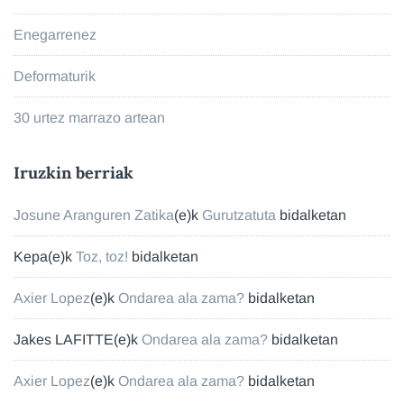
Enegarrenez
Deformaturik
30 urtez marrazo artean
Iruzkin berriak
Josune Aranguren Zatika
(e)k
Gurutzatuta
bidalketan
Kepa
(e)k
Toz, toz!
bidalketan
Axier Lopez
(e)k
Ondarea ala zama?
bidalketan
Jakes LAFITTE
(e)k
Ondarea ala zama?
bidalketan
Axier Lopez
(e)k
Ondarea ala zama?
bidalketan