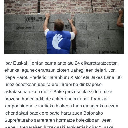
Ipar Euskal Herrian barna antolatu 24 elkarretaratzeetan
ehunka lagunek erantzun zioten Bakegileen deiari. Jon
Kepa Parot, Frederic Haranburu Xistor eta Jakes Esnal 30
urtez espetxean badira ere, hiruei baldintzapeko
askatasuna ukatu diete. Bake prozesurik ez den bake
prozesu honen adibide ankerrenetako bat. Frantziak
konponbideari ezarritako blokeoa hain da agerikoa ezen
lehendakari batek ere parte hartu zuen Baionako
Suprefeturako sarreraren hormatze kolektiboan. Jean
Rene Etxegarairen hitzak aski argigarriak dira: “Euskal