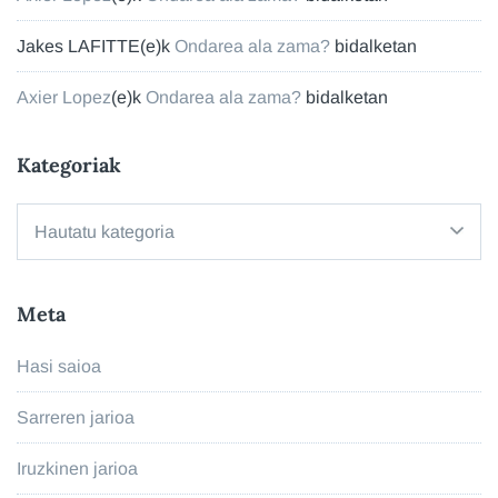
Jakes LAFITTE
(e)k
Ondarea ala zama?
bidalketan
Axier Lopez
(e)k
Ondarea ala zama?
bidalketan
Kategoriak
Kategoriak
Meta
Hasi saioa
Sarreren jarioa
Iruzkinen jarioa