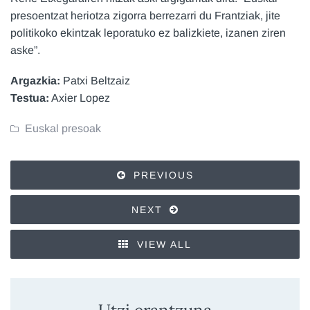
presoentzat heriotza zigorra berrezarri du Frantziak, jite
politikoko ekintzak leporatuko ez balizkiete, izanen ziren
aske”.
Argazkia:
Patxi Beltzaiz
Testua:
Axier Lopez
Euskal presoak
PREVIOUS
NEXT
VIEW ALL