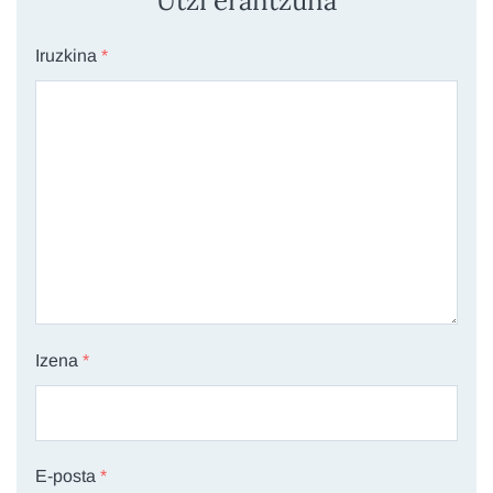
Utzi erantzuna
Iruzkina
*
Izena
*
E-posta
*