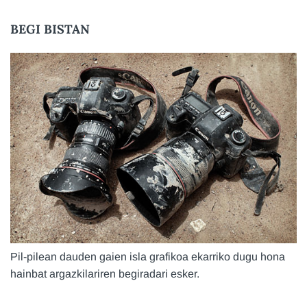
BEGI BISTAN
Pil-pilean dauden gaien isla grafikoa ekarriko dugu hona
hainbat argazkilariren begiradari esker.