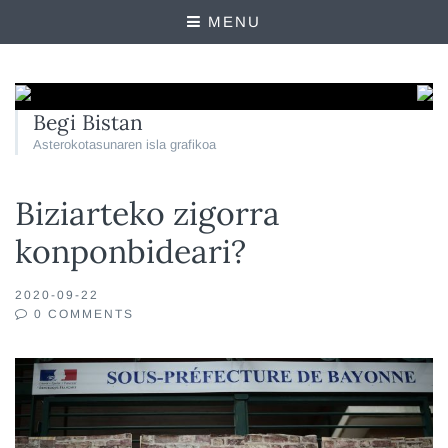
MENU
Begi Bistan
Asterokotasunaren isla grafikoa
Biziarteko zigorra
konponbideari?
2020-09-22
0 COMMENTS