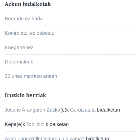
Azken bidalketak
Berandu ez bada
Kontrolatu, ez babestu
Enegarrenez
Deformaturik
30 urtez marrazo artean
Iruzkin berriak
Josune Aranguren Zatika
(e)k
Gurutzatuta
bidalketan
Kepa
(e)k
Toz, toz!
bidalketan
Axier Lopez
(e)k
Ondarea ala zama?
bidalketan