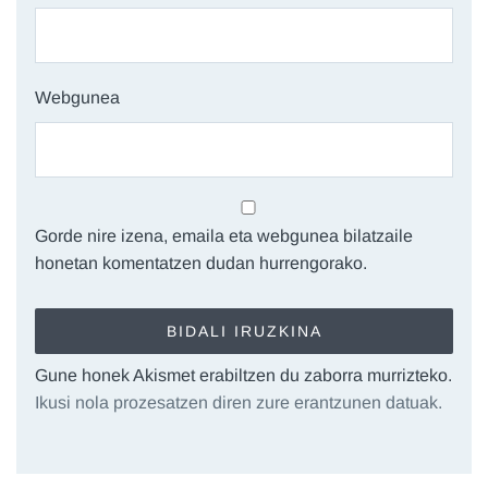
Webgunea
Gorde nire izena, emaila eta webgunea bilatzaile
honetan komentatzen dudan hurrengorako.
Gune honek Akismet erabiltzen du zaborra murrizteko.
Ikusi nola prozesatzen diren zure erantzunen datuak.