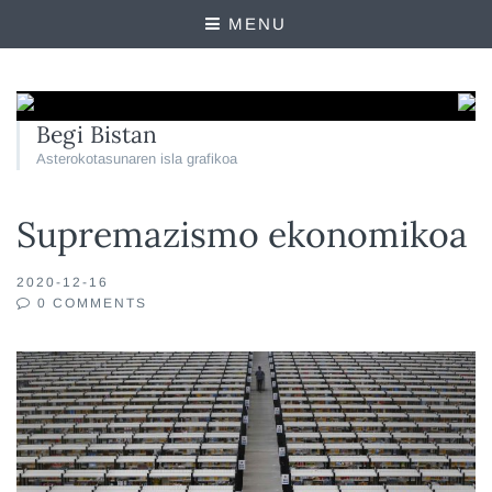
MENU
Begi Bistan
Asterokotasunaren isla grafikoa
Supremazismo ekonomikoa
2020-12-16
0 COMMENTS