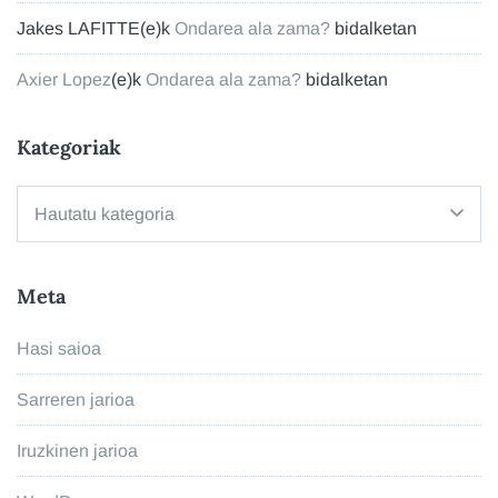
Jakes LAFITTE
(e)k
Ondarea ala zama?
bidalketan
Axier Lopez
(e)k
Ondarea ala zama?
bidalketan
Kategoriak
Kategoriak
Meta
Hasi saioa
Sarreren jarioa
Iruzkinen jarioa