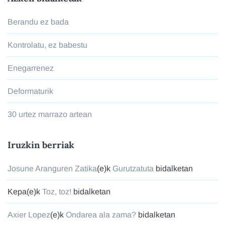
Berandu ez bada
Kontrolatu, ez babestu
Enegarrenez
Deformaturik
30 urtez marrazo artean
Iruzkin berriak
Josune Aranguren Zatika
(e)k
Gurutzatuta
bidalketan
Kepa
(e)k
Toz, toz!
bidalketan
Axier Lopez
(e)k
Ondarea ala zama?
bidalketan