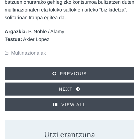
batzuen onurarako gehiegizko kontsumoa bultzatzen duten
multinazionalen eta tokiko saltokien arteko “bizikidetza”,
solitarioan tranpa egitea da.
Argazkia:
P. Noble / Alamy
Testua:
Axier Lopez
Multinazionalak
PREVIOUS
NEXT
VIEW ALL
Utzi erantzuna