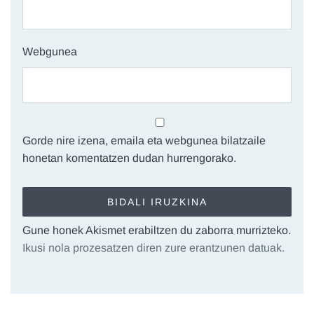
Webgunea
Gorde nire izena, emaila eta webgunea bilatzaile
honetan komentatzen dudan hurrengorako.
Gune honek Akismet erabiltzen du zaborra murrizteko.
Ikusi nola prozesatzen diren zure erantzunen datuak.