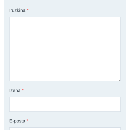
Iruzkina
*
Izena
*
E-posta
*