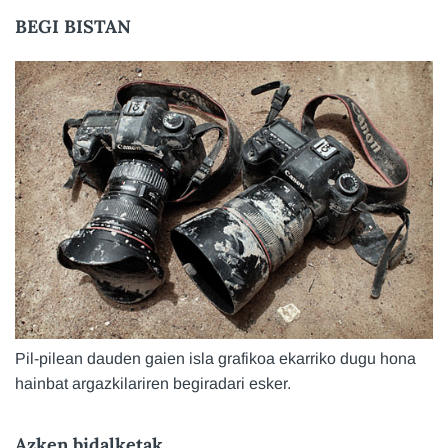
BEGI BISTAN
Pil-pilean dauden gaien isla grafikoa ekarriko dugu hona
hainbat argazkilariren begiradari esker.
Azken bidalketak