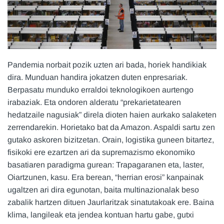
Pandemia norbait pozik uzten ari bada, horiek handikiak
dira. Munduan handira jokatzen duten enpresariak.
Berpasatu munduko erraldoi teknologikoen aurtengo
irabaziak. Eta ondoren alderatu “prekarietatearen
hedatzaile nagusiak” direla dioten haien aurkako salaketen
zerrendarekin. Horietako bat da Amazon. Aspaldi sartu zen
gutako askoren bizitzetan. Orain, logistika guneen bitartez,
fisikoki ere ezartzen ari da supremazismo ekonomiko
basatiaren paradigma gurean: Trapagaranen eta, laster,
Oiartzunen, kasu. Era berean, “herrian erosi” kanpainak
ugaltzen ari dira egunotan, baita multinazionalak beso
zabalik hartzen dituen Jaurlaritzak sinatutakoak ere. Baina
klima, langileak eta jendea kontuan hartu gabe, gutxi