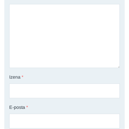
Izena
*
E-posta
*