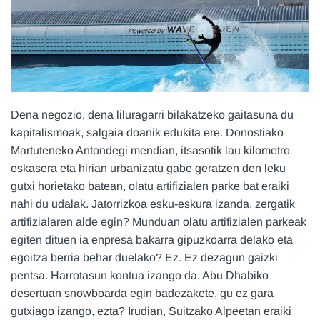
Dena negozio, dena liluragarri bilakatzeko gaitasuna du
kapitalismoak, salgaia doanik edukita ere. Donostiako
Martuteneko Antondegi mendian, itsasotik lau kilometro
eskasera eta hirian urbanizatu gabe geratzen den leku
gutxi horietako batean, olatu artifizialen parke bat eraiki
nahi du udalak. Jatorrizkoa esku-eskura izanda, zergatik
artifizialaren alde egin? Munduan olatu artifizialen parkeak
egiten dituen ia enpresa bakarra gipuzkoarra delako eta
egoitza berria behar duelako? Ez. Ez dezagun gaizki
pentsa. Harrotasun kontua izango da. Abu Dhabiko
desertuan snowboarda egin badezakete, gu ez gara
gutxiago izango, ezta? Irudian, Suitzako Alpeetan eraiki