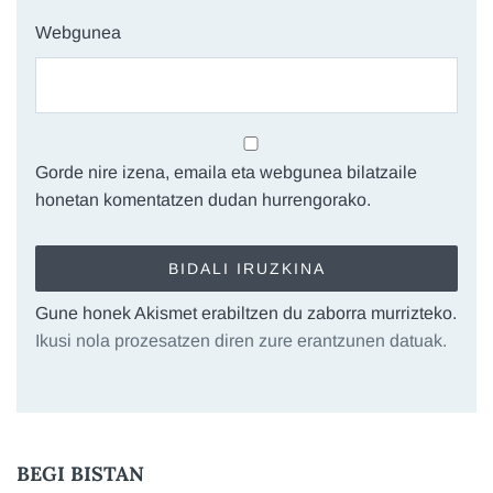
Webgunea
Gorde nire izena, emaila eta webgunea bilatzaile
honetan komentatzen dudan hurrengorako.
Gune honek Akismet erabiltzen du zaborra murrizteko.
Ikusi nola prozesatzen diren zure erantzunen datuak.
BEGI BISTAN