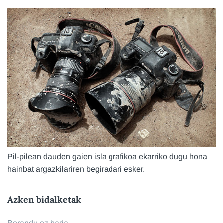
Pil-pilean dauden gaien isla grafikoa ekarriko dugu hona
hainbat argazkilariren begiradari esker.
Azken bidalketak
Berandu ez bada