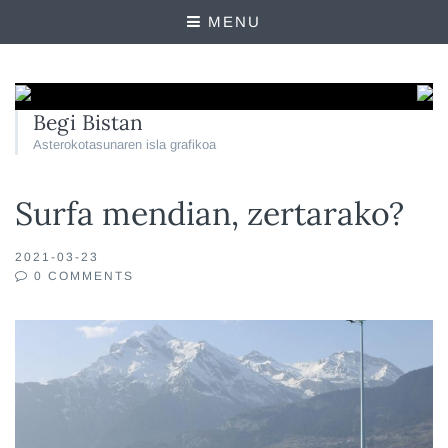
MENU
Begi Bistan
Asterokotasunaren isla grafikoa
Surfa mendian, zertarako?
2021-03-23
0 COMMENTS