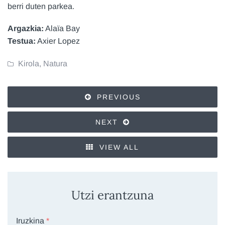
berri duten parkea.
Argazkia:
Alaïa Bay
Testua:
Axier Lopez
Kirola
,
Natura
PREVIOUS
NEXT
VIEW ALL
Utzi erantzuna
Iruzkina
*