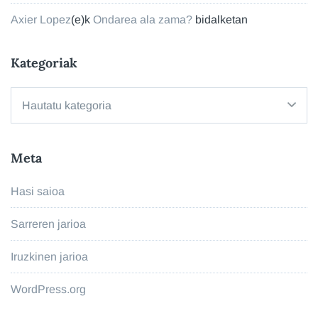
Axier Lopez
(e)k
Ondarea ala zama?
bidalketan
Kategoriak
Kategoriak
Meta
Hasi saioa
Sarreren jarioa
Iruzkinen jarioa
WordPress.org