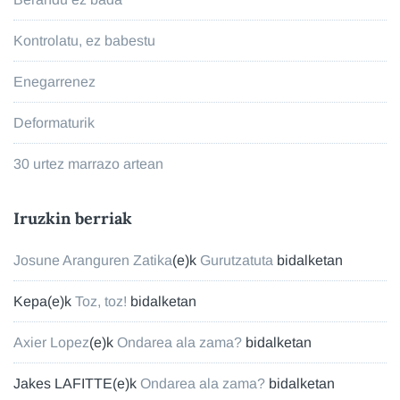
Kontrolatu, ez babestu
Enegarrenez
Deformaturik
30 urtez marrazo artean
Iruzkin berriak
Josune Aranguren Zatika
(e)k
Gurutzatuta
bidalketan
Kepa
(e)k
Toz, toz!
bidalketan
Axier Lopez
(e)k
Ondarea ala zama?
bidalketan
Jakes LAFITTE
(e)k
Ondarea ala zama?
bidalketan