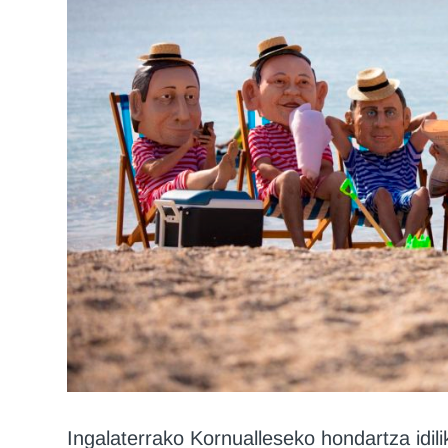
Ingalaterrako Kornualleseko hondartza idil