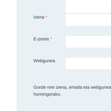
Izena
*
E-posta
*
Webgunea
Gorde nire izena, emaila eta webgunea
hurrengorako.