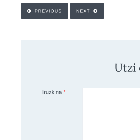
PREVIOUS
NEXT
Utzi
Iruzkina
*