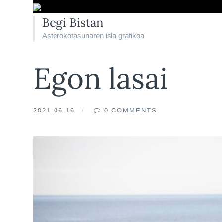
Begi Bistan
Asterokotasunaren isla grafikoa
Egon lasai
2021-06-16
0 COMMENTS