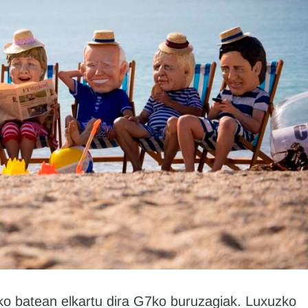
iko batean elkartu dira G7ko buruzagiak. Luxuzko