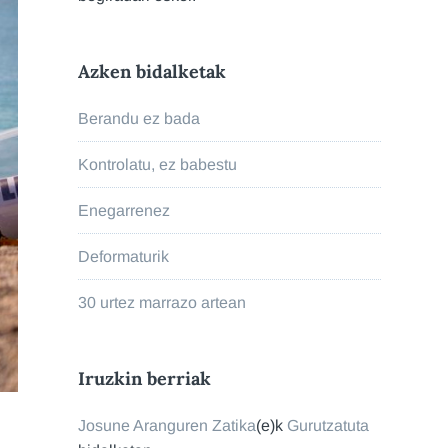
Azken bidalketak
Berandu ez bada
Kontrolatu, ez babestu
Enegarrenez
Deformaturik
30 urtez marrazo artean
Iruzkin berriak
Josune Aranguren Zatika
(e)k
Gurutzatuta