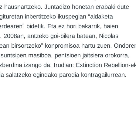
z hausnartzeko. Juntadizo honetan erabaki dute
egituretan inbertitzeko ikuspegian “aldaketa
rdearen” bidetik. Eta ez hori bakarrik, haien
e. 2008an, antzeko goi-bilera batean, Nicolas
inean birsortzeko” konpromisoa hartu zuen. Ondore
n suntsipen masiboa, pentsioen jaitsiera orokorra,
berdina izango da. Irudian: Extinction Rebellion-e
ia salatzeko egindako parodia kontragailurrean.