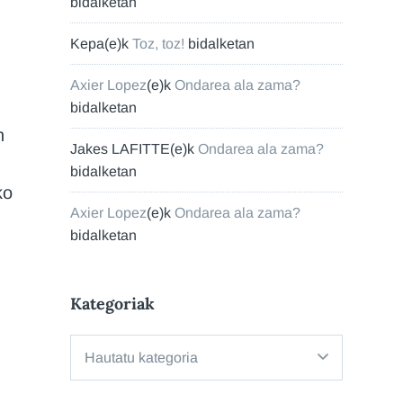
bidalketan
Kepa
(e)k
Toz, toz!
bidalketan
Axier Lopez
(e)k
Ondarea ala zama?
bidalketan
n
Jakes LAFITTE
(e)k
Ondarea ala zama?
bidalketan
ko
Axier Lopez
(e)k
Ondarea ala zama?
bidalketan
Kategoriak
Kategoriak