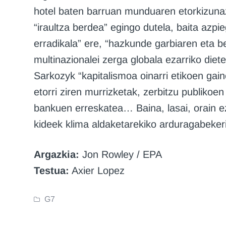
hotel baten barruan munduaren etorkizuna
“iraultza berdea” egingo dutela, baita azpi
erradikala” ere, “hazkunde garbiaren eta be
multinazionalei zerga globala ezarriko diet
Sarkozyk “kapitalismoa oinarri etikoen ga
etorri ziren murrizketak, zerbitzu publikoe
bankuen erreskatea… Baina, lasai, orain ez
kideek klima aldaketarekiko arduragabeker
Argazkia:
Jon Rowley / EPA
Testua:
Axier Lopez
G7