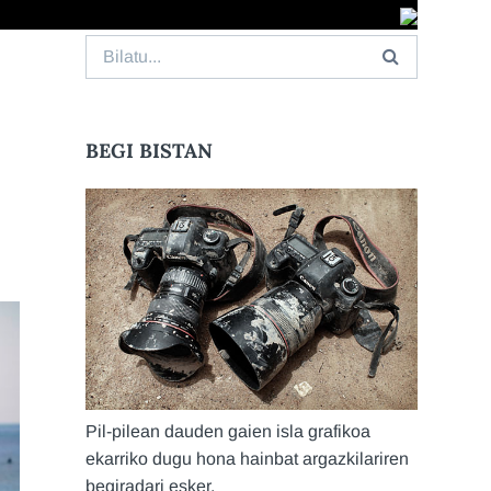
Search
for:
BEGI BISTAN
Pil-pilean dauden gaien isla grafikoa
ekarriko dugu hona hainbat argazkilariren
begiradari esker.