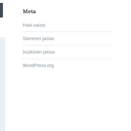
Meta
Hasi saioa
Sarreren jarioa
Iruzkinen jarioa
WordPress.org