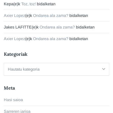
Kepa
(e)k
Toz, toz!
bidalketan
Axier Lopez
(e)k
Ondarea ala zama?
bidalketan
Jakes LAFITTE
(e)k
Ondarea ala zama?
bidalketan
Axier Lopez
(e)k
Ondarea ala zama?
bidalketan
Kategoriak
Kategoriak
Meta
Hasi saioa
Sarreren jarioa