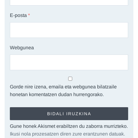
E-posta
*
Webgunea
Gorde nire izena, emaila eta webgunea bilatzaile
honetan komentatzen dudan hurrengorako.
Gune honek Akismet erabiltzen du zaborra murrizteko.
Ikusi nola prozesatzen diren zure erantzunen datuak.