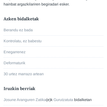
hainbat argazkilariren begiradari esker.
Azken bidalketak
Berandu ez bada
Kontrolatu, ez babestu
Enegarrenez
Deformaturik
30 urtez marrazo artean
Iruzkin berriak
Josune Aranguren Zatika
(e)k
Gurutzatuta
bidalketan