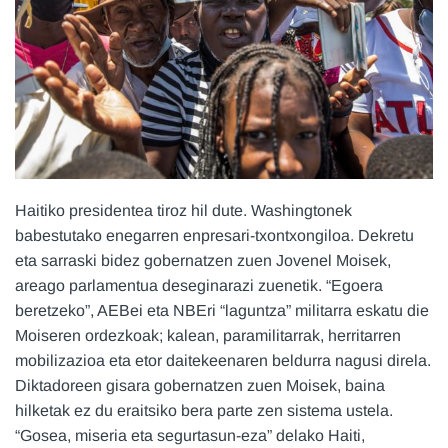
Haitiko presidentea tiroz hil dute. Washingtonek
babestutako enegarren enpresari-txontxongiloa. Dekretu
eta sarraski bidez gobernatzen zuen Jovenel Moisek,
areago parlamentua deseginarazi zuenetik. “Egoera
beretzeko”, AEBei eta NBEri “laguntza” militarra eskatu die
Moiseren ordezkoak; kalean, paramilitarrak, herritarren
mobilizazioa eta etor daitekeenaren beldurra nagusi direla.
Diktadoreen gisara gobernatzen zuen Moisek, baina
hilketak ez du eraitsiko bera parte zen sistema ustela.
“Gosea, miseria eta segurtasun-eza” delako Haiti,