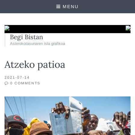
MENU
Begi Bistan
Asterokotasunaren isla grafikoa
Atzeko patioa
2021-07-14
0 COMMENTS