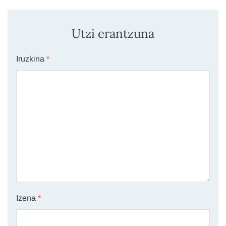
Utzi erantzuna
Iruzkina
*
Izena
*