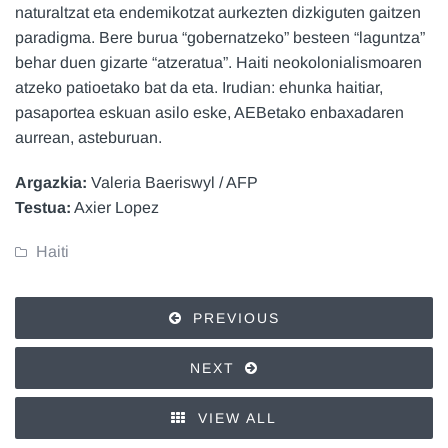
naturaltzat eta endemikotzat aurkezten dizkiguten gaitzen
paradigma. Bere burua “gobernatzeko” besteen “laguntza”
behar duen gizarte “atzeratua”. Haiti neokolonialismoaren
atzeko patioetako bat da eta. Irudian: ehunka haitiar,
pasaportea eskuan asilo eske, AEBetako enbaxadaren
aurrean, asteburuan.
Argazkia:
Valeria Baeriswyl / AFP
Testua:
Axier Lopez
Haiti
PREVIOUS
NEXT
VIEW ALL