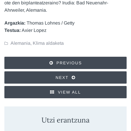
ote den birplanteatzeraino? Irudia: Bad Neuenahr-
Ahrweiler, Alemania.
Argazkia:
Thomas Lohnes / Getty
Testua:
Axier Lopez
Alemania
,
Klima aldaketa
PREVIOUS
NEXT
VIEW ALL
Utzi erantzuna