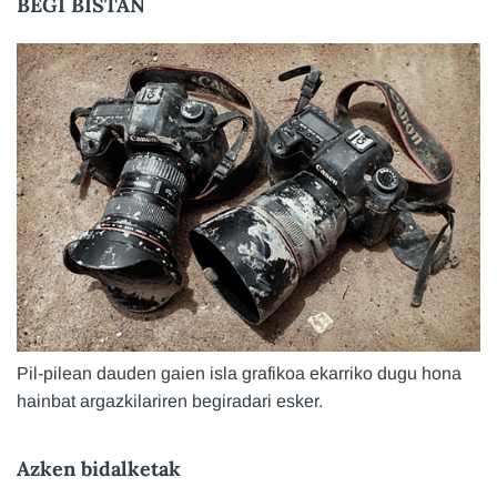
BEGI BISTAN
Pil-pilean dauden gaien isla grafikoa ekarriko dugu hona
hainbat argazkilariren begiradari esker.
Azken bidalketak