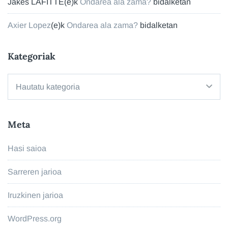
Jakes LAFITTE
(e)k
Ondarea ala zama?
bidalketan
Axier Lopez
(e)k
Ondarea ala zama?
bidalketan
Kategoriak
Kategoriak
Meta
Hasi saioa
Sarreren jarioa
Iruzkinen jarioa
WordPress.org