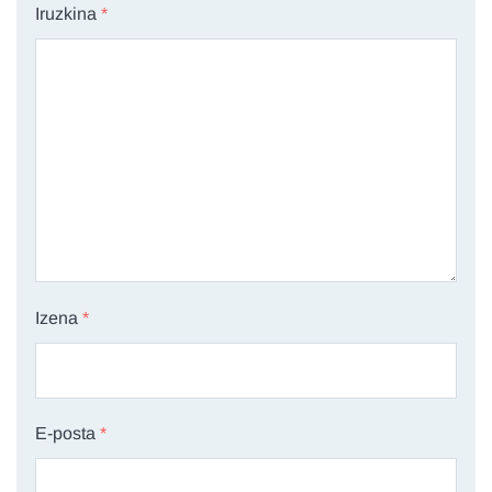
Iruzkina
*
Izena
*
E-posta
*