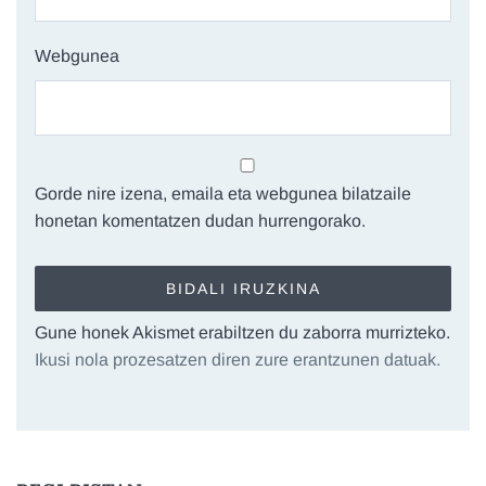
Webgunea
Gorde nire izena, emaila eta webgunea bilatzaile
honetan komentatzen dudan hurrengorako.
Gune honek Akismet erabiltzen du zaborra murrizteko.
Ikusi nola prozesatzen diren zure erantzunen datuak.