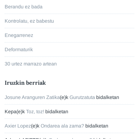
Berandu ez bada
Kontrolatu, ez babestu
Enegarrenez
Deformaturik
30 urtez marrazo artean
Iruzkin berriak
Josune Aranguren Zatika
(e)k
Gurutzatuta
bidalketan
Kepa
(e)k
Toz, toz!
bidalketan
Axier Lopez
(e)k
Ondarea ala zama?
bidalketan