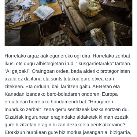
Horrelako argazkiak eguneroko ogi dira. Horrelako zenbat
ikusi ote dugu albistegietan irudi “ikusgarrietarako” tartean.
“Ai gajoak!”. Oraingoan ordea, bada alderik: protagonisten
azala ez da iluna eta suntsitutakoa gure etxea izan
zitekeen. Eta orduan, bai, larritzen gaitu. AEBetan eta
Kanadan izandako bero-boladaren ondoren, Europa
erdialdean horrelako hondamendi bat. “Hirugarren
munduko zerbait” zena gertu sentitzeak kezka sortzen du.
Gizakiak ingurunean eragindako aldaketek kliman ezezik
gure bizitzetan eraginik izan dezakeela pentsatzeraino?
Etorkizun hurbilean gure bizimodua jasangarria, bizigarria,