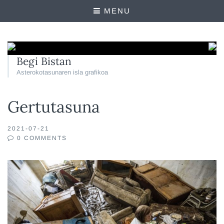
MENU
Begi Bistan
Asterokotasunaren isla grafikoa
Gertutasuna
2021-07-21
0 COMMENTS