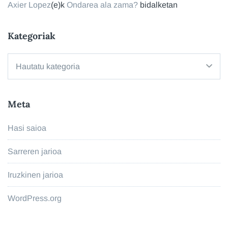
Axier Lopez
(e)k
Ondarea ala zama?
bidalketan
Kategoriak
Kategoriak
Meta
Hasi saioa
Sarreren jarioa
Iruzkinen jarioa
WordPress.org