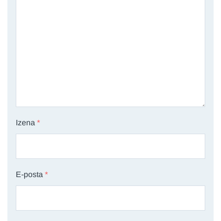
Izena
*
E-posta
*