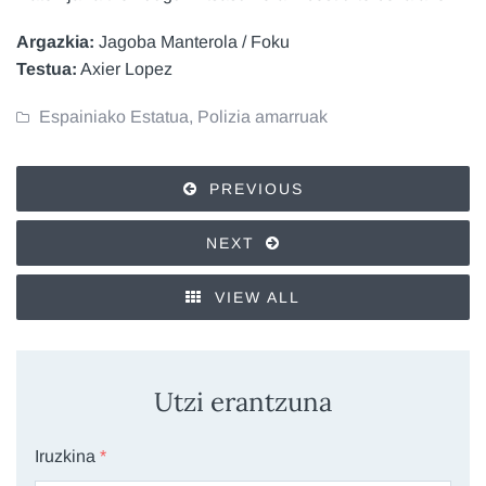
Argazkia:
Jagoba Manterola / Foku
Testua:
Axier Lopez
Espainiako Estatua
,
Polizia amarruak
PREVIOUS
NEXT
VIEW ALL
Utzi erantzuna
Iruzkina
*