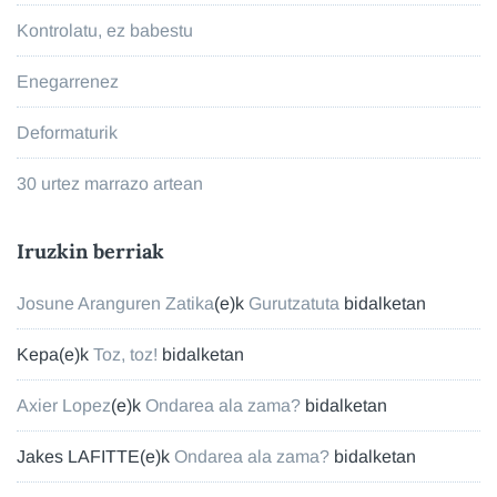
Kontrolatu, ez babestu
Enegarrenez
Deformaturik
30 urtez marrazo artean
Iruzkin berriak
Josune Aranguren Zatika
(e)k
Gurutzatuta
bidalketan
Kepa
(e)k
Toz, toz!
bidalketan
Axier Lopez
(e)k
Ondarea ala zama?
bidalketan
Jakes LAFITTE
(e)k
Ondarea ala zama?
bidalketan