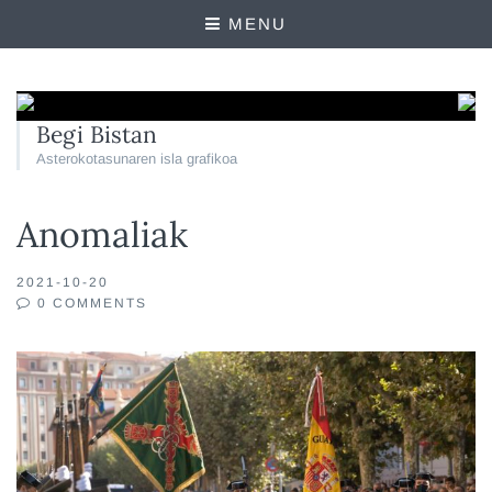
MENU
Begi Bistan
Asterokotasunaren isla grafikoa
Anomaliak
2021-10-20
0 COMMENTS