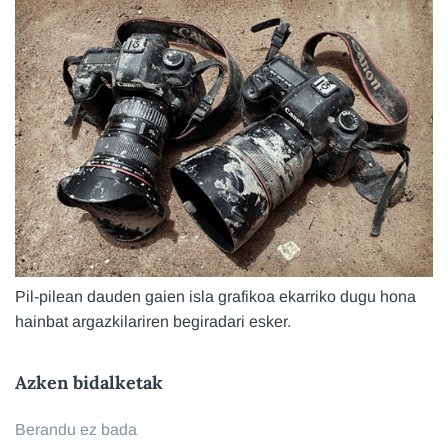
Pil-pilean dauden gaien isla grafikoa ekarriko dugu hona
hainbat argazkilariren begiradari esker.
Azken bidalketak
Berandu ez bada