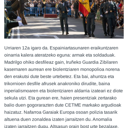
Urriaren 12a igaro da. Espainiartasunaren eraikuntzaren
oinarria kalera ateratzeko eguna: armak eta soldaduak.
Madrilgo ohiko desfileaz gain, Iruñeko Guardia Zibilaren
kasernaren aurrean ere biolentziaren monopolioa norena
den erakutsi dute beste urtebetez. Eta bai, ahuntza eta
trikornioen desfile afrusek anakroniko dirudite, baina
inperialismoaren eta biolentziaren aldarria izateari ez diote
sekula utzi. Eta gurean ere, haien presentziak zertarako
balio duen gogorarazten dute CETME markako argudioak
haizatuz. Nafarroa Garaiak Europa osoan polizia tasarik
altuena duen zonaldea izaten jarraitzen du. Anomalia
izaten jarraitzen dugu. Altsasun orain bost urte bezalaxe.