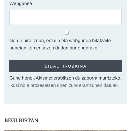
Webgunea
Gorde nire izena, emaila eta webgunea bilatzaile
honetan komentatzen dudan hurrengorako.
Gune honek Akismet erabiltzen du zaborra murrizteko.
Ikusi nola prozesatzen diren zure erantzunen datuak.
BEGI BISTAN