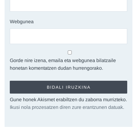
Webgunea
Gorde nire izena, emaila eta webgunea bilatzaile
honetan komentatzen dudan hurrengorako.
Gune honek Akismet erabiltzen du zaborra murrizteko.
Ikusi nola prozesatzen diren zure erantzunen datuak.