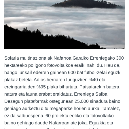
Solaria multinazionalak Nafarroa Garaiko Erreniegako 300
hektareako poligono fotovoltaikoa eraiki nahi du. Hau da,
hango lur sail ederren gainean 600 bat futbol-zelai eguzki
plakaz beteta. Adios herriaren lur guztien %40 eta
ereingarria den %95 plaka bihurtuta. Paisaiarekin batera,
natura eta fauna erabat eraldatuz. Erreniega Salba
Dezagun plataformak ostegunean 25.000 sinadura baino
gehiago aurkeztu ditu megaparke horien aurka. Tamalez,
ez da salbuespena. 60 proiektu eoliko eta fotovoltaiko
baino gehiago daude Nafarroan ate joka. Eguzkia eta