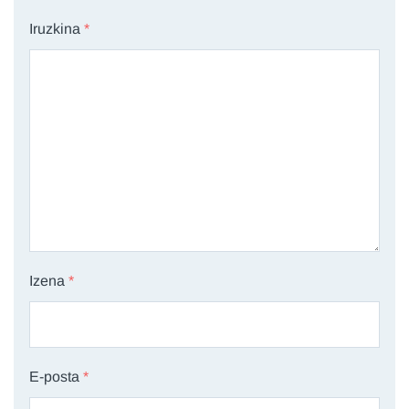
Iruzkina
*
Izena
*
E-posta
*