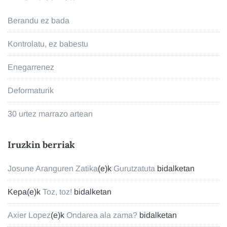
Berandu ez bada
Kontrolatu, ez babestu
Enegarrenez
Deformaturik
30 urtez marrazo artean
Iruzkin berriak
Josune Aranguren Zatika
(e)k
Gurutzatuta
bidalketan
Kepa
(e)k
Toz, toz!
bidalketan
Axier Lopez
(e)k
Ondarea ala zama?
bidalketan