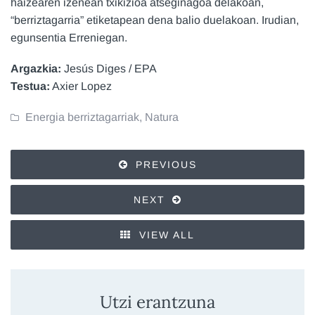
haizearen izenean txikizioa atseginagoa delakoan,
“berriztagarria” etiketapean dena balio duelakoan. Irudian,
egunsentia Erreniegan.
Argazkia:
Jesús Diges / EPA
Testua:
Axier Lopez
Energia berriztagarriak
,
Natura
PREVIOUS
NEXT
VIEW ALL
Utzi erantzuna