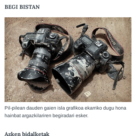
BEGI BISTAN
Pil-pilean dauden gaien isla grafikoa ekarriko dugu hona
hainbat argazkilariren begiradari esker.
Azken bidalketak