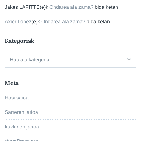
Jakes LAFITTE
(e)k
Ondarea ala zama?
bidalketan
Axier Lopez
(e)k
Ondarea ala zama?
bidalketan
Kategoriak
Kategoriak
Meta
Hasi saioa
Sarreren jarioa
Iruzkinen jarioa