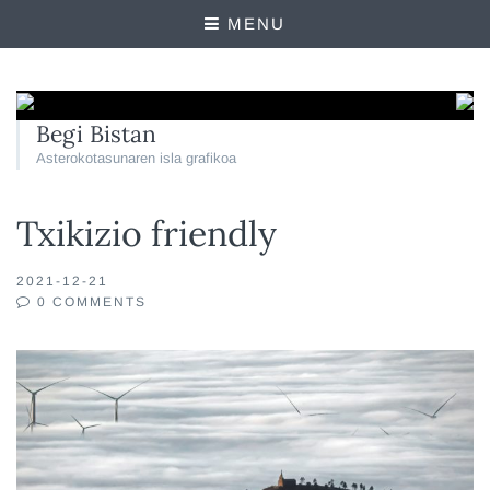
MENU
Begi Bistan
Asterokotasunaren isla grafikoa
Txikizio friendly
2021-12-21
0 COMMENTS