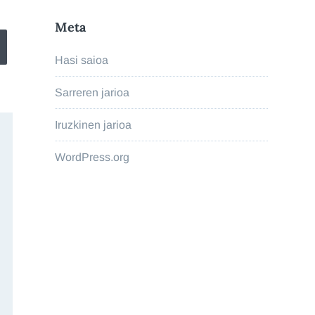
Meta
Hasi saioa
Sarreren jarioa
Iruzkinen jarioa
WordPress.org