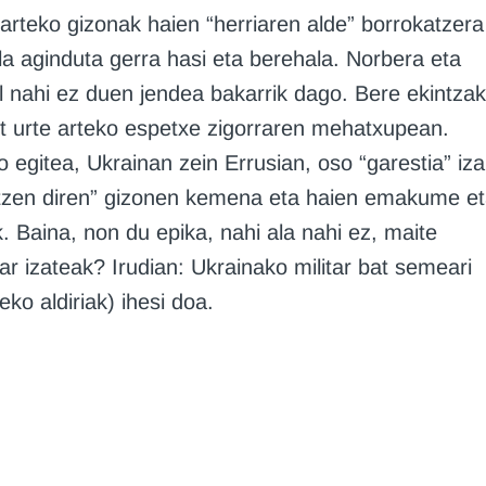
arteko gizonak haien “herriaren alde” borrokatzera
a aginduta gerra hasi eta berehala. Norbera eta
il nahi ez duen jendea bakarrik dago. Bere ekintza
ost urte arteko espetxe zigorraren mehatxupean.
ko egitea, Ukrainan zein Errusian, oso “garestia” iz
ratzen diren” gizonen kemena eta haien emakume e
. Baina, non du epika, nahi ala nahi ez, maite
har izateak? Irudian: Ukrainako militar bat semeari
eko aldiriak) ihesi doa.