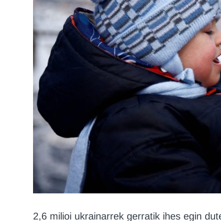
2,6 milioi ukrainarrek gerratik ihes egin 