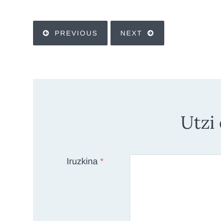
PREVIOUS
NEXT
Utzi
Iruzkina
*