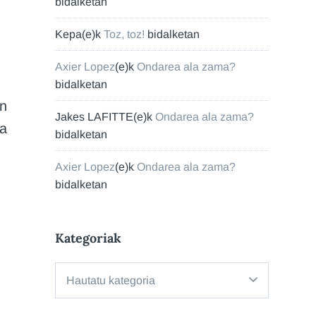
bidalketan
Kepa
(e)k
Toz, toz!
bidalketan
k
Axier Lopez
(e)k
Ondarea ala zama?
bidalketan
an
Jakes LAFITTE
(e)k
Ondarea ala zama?
ta
bidalketan
Axier Lopez
(e)k
Ondarea ala zama?
bidalketan
Kategoriak
Kategoriak