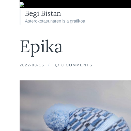
Begi Bistan
Asterokotasunaren isla grafikoa
Epika
2022-03-15
0 COMMENTS