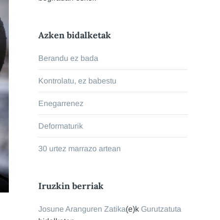
Azken bidalketak
Berandu ez bada
Kontrolatu, ez babestu
Enegarrenez
Deformaturik
30 urtez marrazo artean
Iruzkin berriak
Josune Aranguren Zatika
(e)k
Gurutzatuta