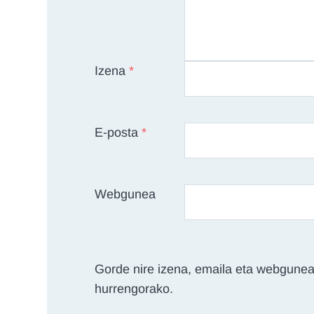
Izena
*
E-posta
*
Webgunea
Gorde nire izena, emaila eta webgunea
hurrengorako.