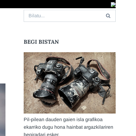
Search
for:
BEGI BISTAN
Pil-pilean dauden gaien isla grafikoa
ekarriko dugu hona hainbat argazkilariren
begiradari esker.