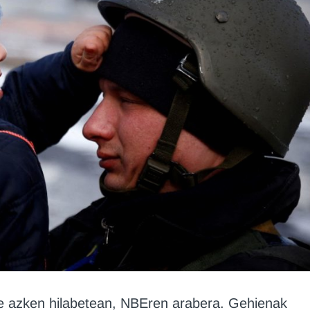
dute azken hilabetean, NBEren arabera. Gehienak