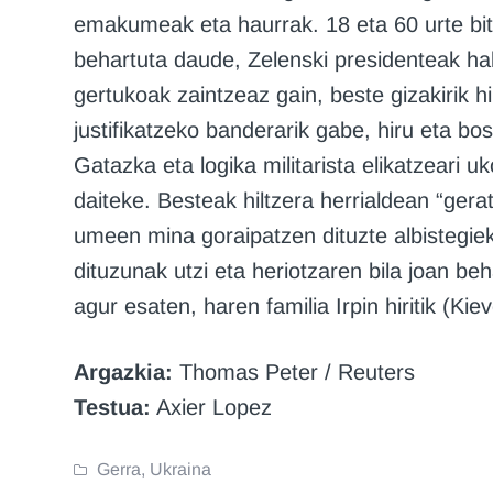
emakumeak eta haurrak. 18 eta 60 urte bit
behartuta daude, Zelenski presidenteak hal
gertukoak zaintzeaz gain, beste gizakirik h
justifikatzeko banderarik gabe, hiru eta b
Gatazka eta logika militarista elikatzeari u
daiteke. Besteak hiltzera herrialdean “ge
umeen mina goraipatzen dituzte albistegiek
dituzunak utzi eta heriotzaren bila joan be
agur esaten, haren familia Irpin hiritik (Kiev
Argazkia:
Thomas Peter / Reuters
Testua:
Axier Lopez
Gerra
,
Ukraina