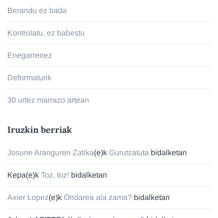
Berandu ez bada
Kontrolatu, ez babestu
Enegarrenez
Deformaturik
30 urtez marrazo artean
Iruzkin berriak
Josune Aranguren Zatika
(e)k
Gurutzatuta
bidalketan
Kepa
(e)k
Toz, toz!
bidalketan
Axier Lopez
(e)k
Ondarea ala zama?
bidalketan