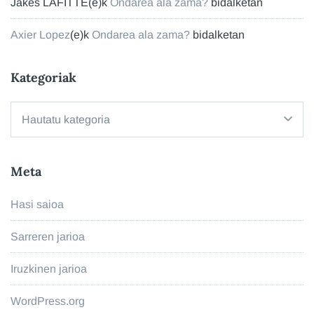
Jakes LAFITTE
(e)k
Ondarea ala zama?
bidalketan
Axier Lopez
(e)k
Ondarea ala zama?
bidalketan
Kategoriak
Kategoriak
Meta
Hasi saioa
Sarreren jarioa
Iruzkinen jarioa
WordPress.org