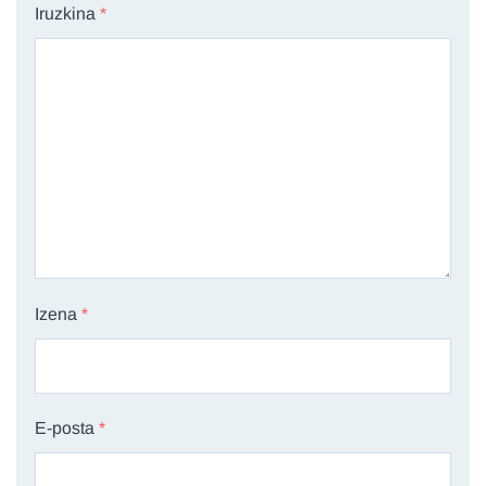
Iruzkina
*
Izena
*
E-posta
*