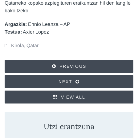
Qatarreko kopako azpiegituren eraikuntzan hil den langile
bakoitzeko.
Argazkia:
Ennio Leanza – AP
Testua:
Axier Lopez
Kirola
,
Qatar
PREVIOUS
NEXT
VIEW ALL
Utzi erantzuna