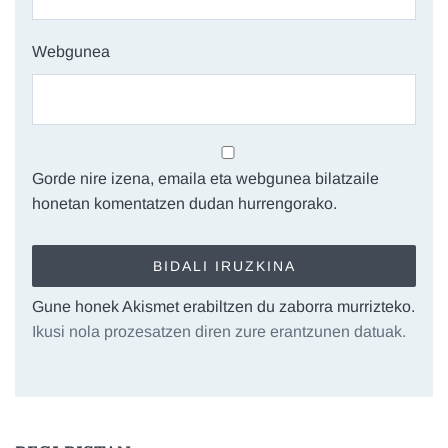
Webgunea
Gorde nire izena, emaila eta webgunea bilatzaile
honetan komentatzen dudan hurrengorako.
Gune honek Akismet erabiltzen du zaborra murrizteko.
Ikusi nola prozesatzen diren zure erantzunen datuak.