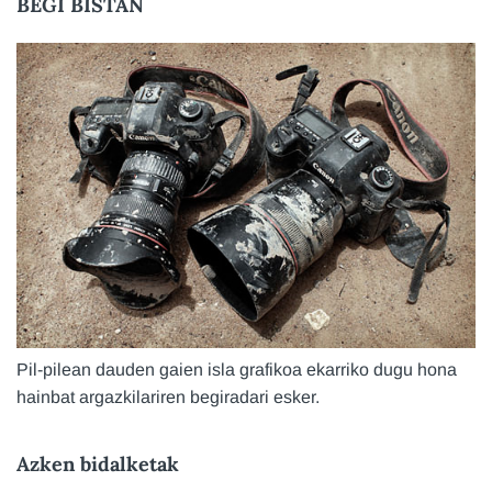
BEGI BISTAN
Pil-pilean dauden gaien isla grafikoa ekarriko dugu hona
hainbat argazkilariren begiradari esker.
Azken bidalketak