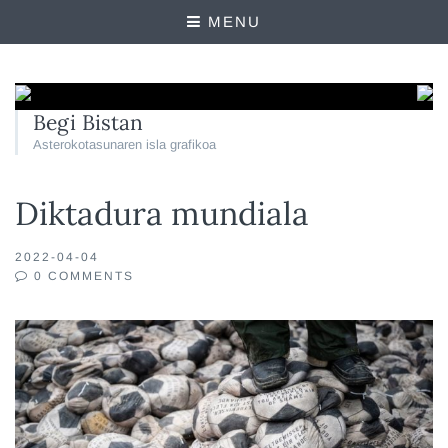
MENU
Begi Bistan
Asterokotasunaren isla grafikoa
Diktadura mundiala
2022-04-04
0 COMMENTS