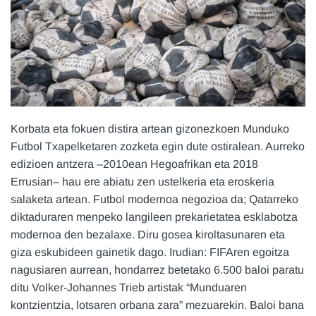
Korbata eta fokuen distira artean gizonezkoen Munduko
Futbol Txapelketaren zozketa egin dute ostiralean. Aurreko
edizioen antzera –2010ean Hegoafrikan eta 2018
Errusian– hau ere abiatu zen ustelkeria eta eroskeria
salaketa artean. Futbol modernoa negozioa da; Qatarreko
diktaduraren menpeko langileen prekarietatea esklabotza
modernoa den bezalaxe. Diru gosea kiroltasunaren eta
giza eskubideen gainetik dago. Irudian: FIFAren egoitza
nagusiaren aurrean, hondarrez betetako 6.500 baloi paratu
ditu Volker-Johannes Trieb artistak “Munduaren
kontzientzia, lotsaren orbana zara” mezuarekin. Baloi bana