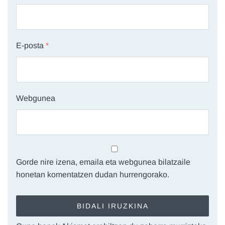
E-posta
*
Webgunea
Gorde nire izena, emaila eta webgunea bilatzaile
honetan komentatzen dudan hurrengorako.