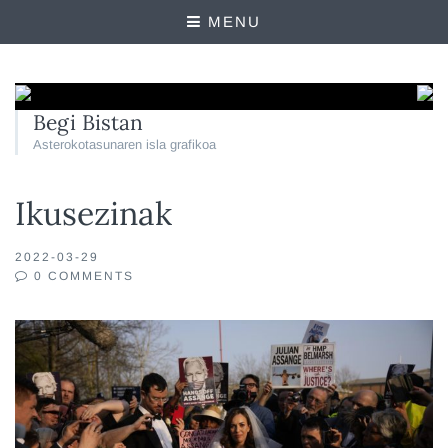
MENU
Begi Bistan
Asterokotasunaren isla grafikoa
Ikusezinak
2022-03-29
0 COMMENTS