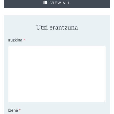
VIEW ALL
Utzi erantzuna
Iruzkina
*
Izena
*