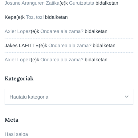
Josune Aranguren Zatika
(e)k
Gurutzatuta
bidalketan
Kepa
(e)k
Toz, toz!
bidalketan
Axier Lopez
(e)k
Ondarea ala zama?
bidalketan
Jakes LAFITTE
(e)k
Ondarea ala zama?
bidalketan
Axier Lopez
(e)k
Ondarea ala zama?
bidalketan
Kategoriak
Kategoriak
Meta
Hasi saioa