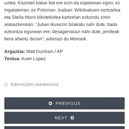
uztea. Kazetari bakar bat ere ezin da espetxean egon, ez
Ingalaterran, ez Polonian. Irudian: Wikileaksen sortzailea
eta Stella Moris bikotekidea kartzelan ezkondu ziren
asteazkenean. “Julian ikusezin bilakatu nahi dute, baita
ezkontza egunean ere; desagerrarazi nahi dute, jendeak
bera ahantz dezan”, adierazi du Morisek.
Argazkia:
Matt Dunham / AP
Testua:
Axier Lopez
Adierazpen askatasuna
PREVIOUS
NEXT