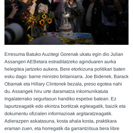
Erresuma Batuko Auzitegi Gorenak ukatu egin dio Julian
Assangeri AEBetara estraditatzeko aginduaren aurka
helegitea jartzeko aukera. Bere etorkizuna politikari baten
esku dago: barne ministro britainiarra. Joe Bidenek, Barack
Obamak eta Hillary Clintonek bezala, preso egotea nahi
du. Assangek hiru urte daramatza inkomunikatuta
Ingalaterrako segurtasun handiko espetxe batean. Ez
lapurtzeagatik edo ekintza bortitzak egiteagatik, baizik eta
dokumentu ofizialen informazioak argitaratzeagatik.
Adierazpen askatasuna, kosta ahala kosta, praktikara
eraman zuen, eta horregatik da garrantzitsua bera libre