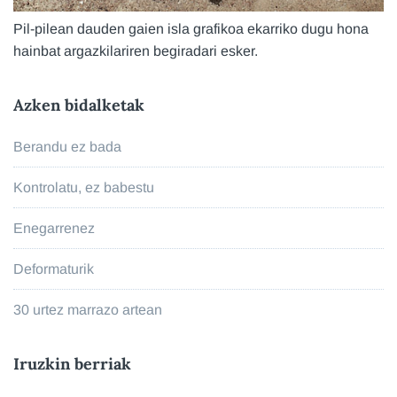
Pil-pilean dauden gaien isla grafikoa ekarriko dugu hona
hainbat argazkilariren begiradari esker.
Azken bidalketak
Berandu ez bada
Kontrolatu, ez babestu
Enegarrenez
Deformaturik
30 urtez marrazo artean
Iruzkin berriak