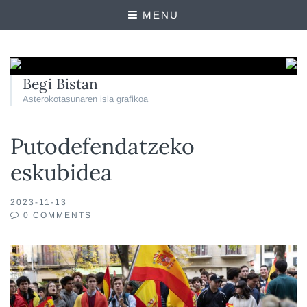
MENU
Begi Bistan
Asterokotasunaren isla grafikoa
Putodefendatzeko
eskubidea
2023-11-13
0 COMMENTS