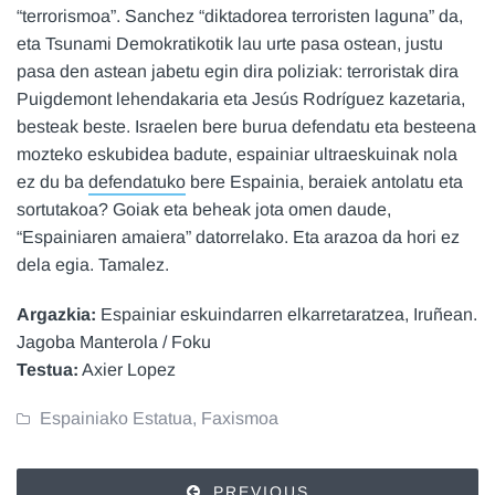
“terrorismoa”. Sanchez “diktadorea terroristen laguna” da,
eta Tsunami Demokratikotik lau urte pasa ostean, justu
pasa den astean jabetu egin dira poliziak: terroristak dira
Puigdemont lehendakaria eta Jesús Rodríguez kazetaria,
besteak beste. Israelen bere burua defendatu eta besteena
mozteko eskubidea badute, espainiar ultraeskuinak nola
ez du ba
defendatuko
bere Espainia, beraiek antolatu eta
sortutakoa? Goiak eta beheak jota omen daude,
“Espainiaren amaiera” datorrelako. Eta arazoa da hori ez
dela egia. Tamalez.
Argazkia:
Espainiar eskuindarren elkarretaratzea, Iruñean.
Jagoba Manterola / Foku
Testua:
Axier Lopez
Espainiako Estatua
,
Faxismoa
PREVIOUS