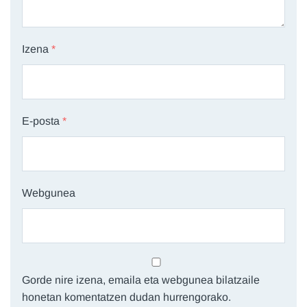
Izena
*
E-posta
*
Webgunea
Gorde nire izena, emaila eta webgunea bilatzaile
honetan komentatzen dudan hurrengorako.