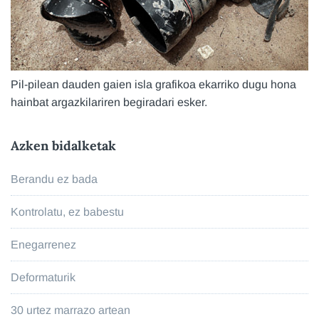
Pil-pilean dauden gaien isla grafikoa ekarriko dugu hona
hainbat argazkilariren begiradari esker.
Azken bidalketak
Berandu ez bada
Kontrolatu, ez babestu
Enegarrenez
Deformaturik
30 urtez marrazo artean