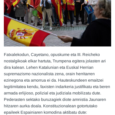
Fatxalekodun, Cayetano, opuskume eta III. Reicheko
nostalgikoak elkar hartuta, Trumpena egitera jolasten ari
dira kalean. Lehen Katalunian eta Euskal Herrian
supremazismo nazionalista zena, orain herritarren
ezinegona eta amorrua ei da. Hauteskundeen emaitzei
legitimitatea kendu, faxisten indarkeria justifikatu eta beren
armada erlijioso, polizial eta judiziala mobilizatu dute.
Pederasten sektako buruzagiek diote amnistia Jaunaren
hitzaren aurka doala. Konstituzionalean gotortutako
epaileek Espainiaren komodina aktibatu dute: