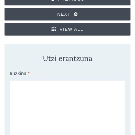
NEXT
VIEW ALL
Utzi erantzuna
Iruzkina
*