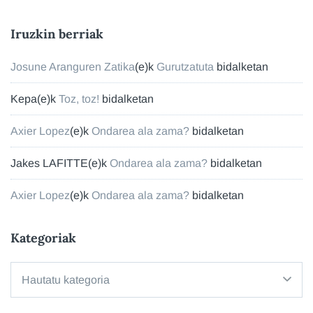
Iruzkin berriak
Josune Aranguren Zatika
(e)k
Gurutzatuta
bidalketan
Kepa
(e)k
Toz, toz!
bidalketan
Axier Lopez
(e)k
Ondarea ala zama?
bidalketan
Jakes LAFITTE
(e)k
Ondarea ala zama?
bidalketan
Axier Lopez
(e)k
Ondarea ala zama?
bidalketan
Kategoriak
Kategoriak