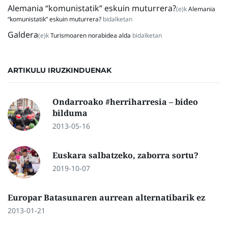
Alemania “komunistatik” eskuin muturrera?
(e)k
Alemania
“komunistatik” eskuin muturrera?
bidalketan
Galdera
(e)k
Turismoaren norabidea alda
bidalketan
ARTIKULU IRUZKINDUENAK
Ondarroako #herriharresia – bideo
bilduma
2013-05-16
Euskara salbatzeko, zaborra sortu?
2019-10-07
Europar Batasunaren aurrean alternatibarik ez
2013-01-21