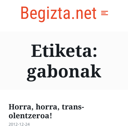
Begizta.net
Etiketa:
gabonak
Horra, horra, trans-
olentzeroa!
2012-12-24