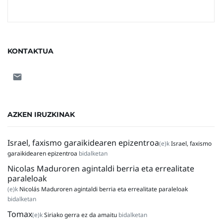
KONTAKTUA
AZKEN IRUZKINAK
Israel, faxismo garaikidearen epizentroa
(e)k
Israel, faxismo
garaikidearen epizentroa
bidalketan
Nicolas Maduroren agintaldi berria eta errealitate
paraleloak
(e)k
Nicolás Maduroren agintaldi berria eta errealitate paraleloak
bidalketan
Tomax
(e)k
Siriako gerra ez da amaitu
bidalketan