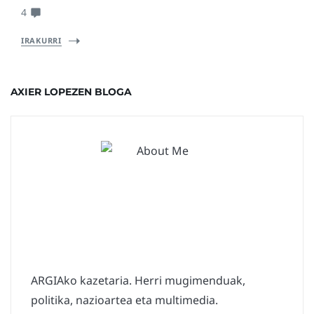
4
IRAKURRI
AXIER LOPEZEN BLOGA
ARGIAko kazetaria. Herri mugimenduak,
politika, nazioartea eta multimedia.