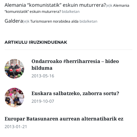
Alemania “komunistatik” eskuin muturrera?
(e)k
Alemania
“komunistatik” eskuin muturrera?
bidalketan
Galdera
(e)k
Turismoaren norabidea alda
bidalketan
ARTIKULU IRUZKINDUENAK
Ondarroako #herriharresia – bideo
bilduma
2013-05-16
Euskara salbatzeko, zaborra sortu?
2019-10-07
Europar Batasunaren aurrean alternatibarik ez
2013-01-21