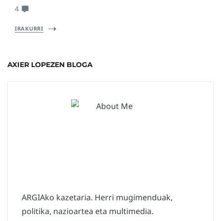
4
IRAKURRI
AXIER LOPEZEN BLOGA
ARGIAko kazetaria. Herri mugimenduak,
politika, nazioartea eta multimedia.