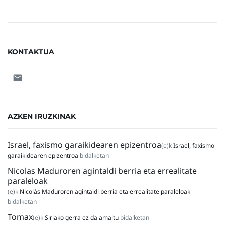
KONTAKTUA
AZKEN IRUZKINAK
Israel, faxismo garaikidearen epizentroa
(e)k
Israel, faxismo
garaikidearen epizentroa
bidalketan
Nicolas Maduroren agintaldi berria eta errealitate
paraleloak
(e)k
Nicolás Maduroren agintaldi berria eta errealitate paraleloak
bidalketan
Tomax
(e)k
Siriako gerra ez da amaitu
bidalketan