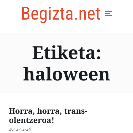
Begizta.net
Etiketa:
haloween
Horra, horra, trans-
olentzeroa!
2012-12-24