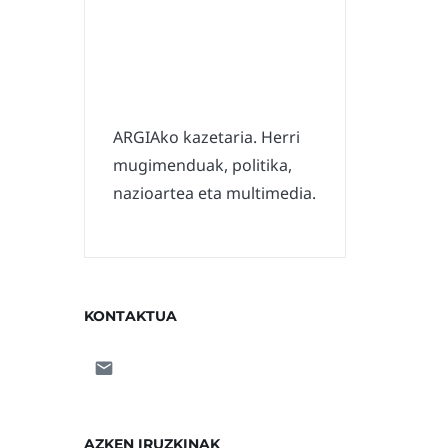
ARGIAko kazetaria. Herri
mugimenduak, politika,
nazioartea eta multimedia.
KONTAKTUA
AZKEN IRUZKINAK