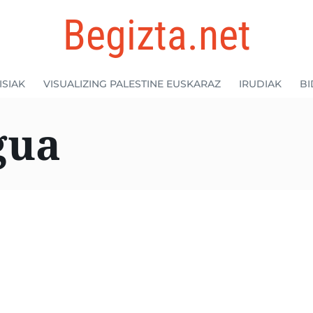
Begizta.net
ISIAK
VISUALIZING PALESTINE EUSKARAZ
IRUDIAK
BI
gua