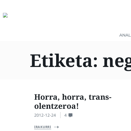
ANAL
Etiketa:
ne
Horra, horra, trans-
olentzeroa!
2012-12-24
4
IRAKURRI