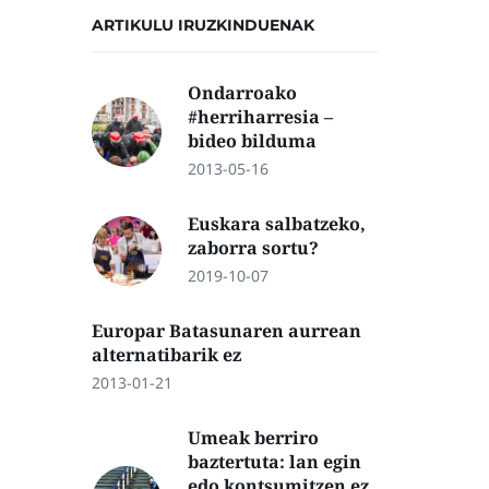
ARTIKULU IRUZKINDUENAK
Ondarroako
#herriharresia –
bideo bilduma
2013-05-16
Euskara salbatzeko,
zaborra sortu?
2019-10-07
Europar Batasunaren aurrean
alternatibarik ez
2013-01-21
Umeak berriro
baztertuta: lan egin
edo kontsumitzen ez