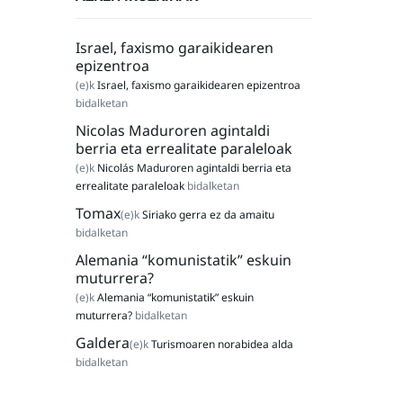
Israel, faxismo garaikidearen
epizentroa
(e)k
Israel, faxismo garaikidearen epizentroa
bidalketan
Nicolas Maduroren agintaldi
berria eta errealitate paraleloak
(e)k
Nicolás Maduroren agintaldi berria eta
errealitate paraleloak
bidalketan
Tomax
(e)k
Siriako gerra ez da amaitu
bidalketan
Alemania “komunistatik” eskuin
muturrera?
(e)k
Alemania “komunistatik” eskuin
muturrera?
bidalketan
Galdera
(e)k
Turismoaren norabidea alda
bidalketan