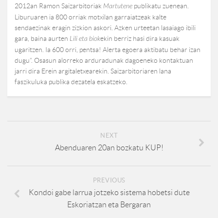
2012an Ramon Saizarbitoriak
Martutene
publikatu zuenean.
Liburuaren ia 800 orriak motxilan garraiatzeak kalte
sendaezinak eragin zizkion askori. Azken urteetan lasaiago ibili
gara, baina aurten
Lili eta biok
ekin berriz hasi dira kasuak
ugaritzen. Ia 600 orri, pentsa! Alerta egoera aktibatu behar izan
dugu”. Osasun alorreko arduradunak dagoeneko kontaktuan
jarri dira Erein argitaletxearekin. Saizarbitoriaren lana
faszikuluka publika dezatela eskatzeko.
NEXT
Abenduaren 20an bozkatu KUP!
PREVIOUS
Kondoi gabe larrua jotzeko sistema hobetsi dute
Eskoriatzan eta Bergaran