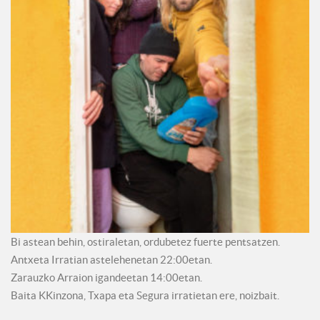
Bi astean behin, ostiraletan, ordubetez fuerte pentsatzen.
Antxeta Irratian astelehenetan 22:00etan.
Zarauzko Arraion igandeetan 14:00etan.
Baita KKinzona, Txapa eta Segura irratietan ere, noizbait.