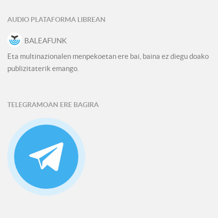
AUDIO PLATAFORMA LIBREAN
BALEAFUNK
Eta multinazionalen menpekoetan ere bai, baina ez diegu doako
publizitaterik emango.
TELEGRAMOAN ERE BAGIRA