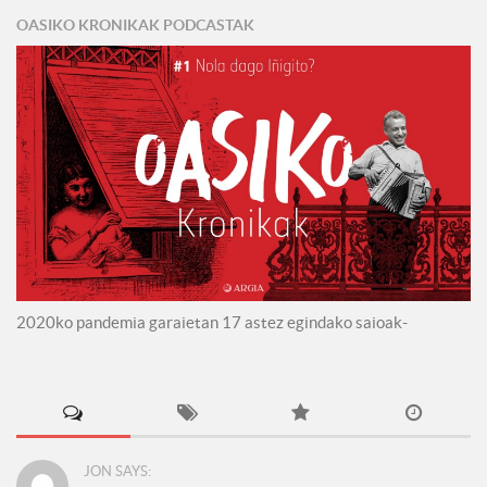
OASIKO KRONIKAK PODCASTAK
2020ko pandemia garaietan 17 astez egindako saioak-
JON SAYS: