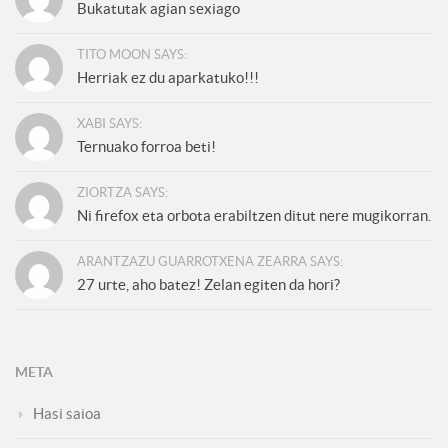
Bukatutak agian sexiago
TITO MOON SAYS:
Herriak ez du aparkatuko!!!
XABI SAYS:
Ternuako forroa beti!
ZIORTZA SAYS:
Ni firefox eta orbota erabiltzen ditut nere mugikorran.
ARANTZAZU GUARROTXENA ZEARRA SAYS:
27 urte, aho batez! Zelan egiten da hori?
META
Hasi saioa