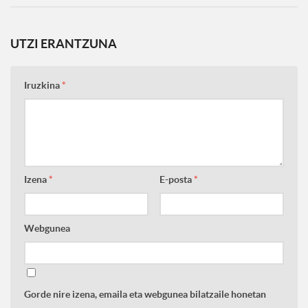
UTZI ERANTZUNA
Iruzkina
*
Izena
*
E-posta
*
Webgunea
Gorde nire izena, emaila eta webgunea bilatzaile honetan