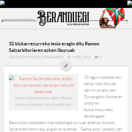
32 bizkarrezurreko lesio eragin ditu Ramon
Saizarbitoriaren azken liburuak
IDAZLEEN MUNDU ZORAGARRIA
9 ABE, 2015
0
32 lagun ospitaleratu
behar izan dituzte
berriki amaitu den
Durangoko Azokaren
Ramon Saizarbitoriaren azken liburua
ondoren
motxilan daraman irakurle saiatu bat.
bizkarrezurreko
lesioengatik.
Basurtuko ospitaleko traumatologia buruak adierazi duenez,
Saizarbitorismo kasu argiak dira denak: “Gaitza asko zabaldu zen