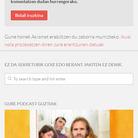
komentatzen dudan hurrengorako.
Gune honek Akismet erabiltzen du zaborra murrizteko.
Ikusi
nola prozesatzen diren zure erantzunen datuak.
EZ DA SEKRETURIK GOIZ EDO BERANT JAKITEN EZ DENIK.
GURE PODCAST GUZTIAK