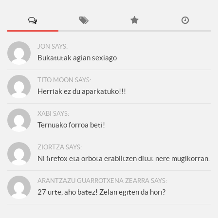
JON SAYS:
Bukatutak agian sexiago
TITO MOON SAYS:
Herriak ez du aparkatuko!!!
XABI SAYS:
Ternuako forroa beti!
ZIORTZA SAYS:
Ni firefox eta orbota erabiltzen ditut nere mugikorran.
ARANTZAZU GUARROTXENA ZEARRA SAYS:
27 urte, aho batez! Zelan egiten da hori?