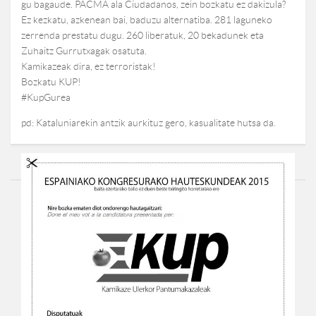
gu bagaude. PACMA ala Ciudadanos, zein bozkatu ez dakizula?
Ez kezkatu, azkenean bai, baduzu alternatiba. 281 laguneko
zerrenda prestatu dugu. 260 liberatuk, 20 bekadunek eta
Zuhaitz Gurrutxagak osatuta.
Kamikazeak dira, ez terroristak!
Bozkatu KUP!
#KupGurea
pd: Kataluniarekin antzik aurkituz gero, kasualitate hutsa da.