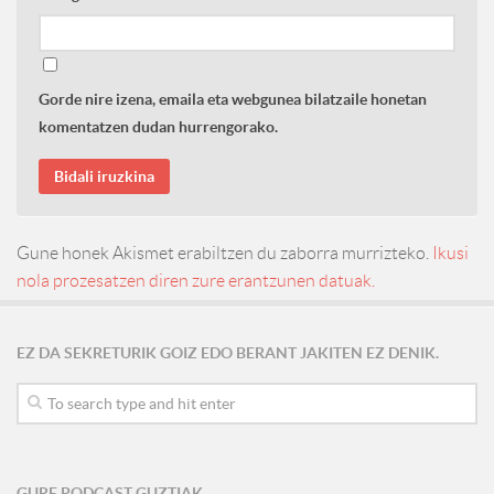
Gorde nire izena, emaila eta webgunea bilatzaile honetan
komentatzen dudan hurrengorako.
Gune honek Akismet erabiltzen du zaborra murrizteko.
Ikusi
nola prozesatzen diren zure erantzunen datuak.
EZ DA SEKRETURIK GOIZ EDO BERANT JAKITEN EZ DENIK.
GURE PODCAST GUZTIAK