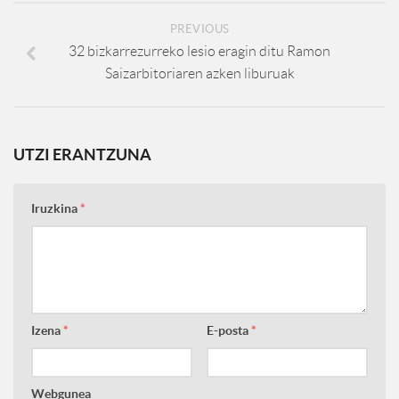
PREVIOUS
32 bizkarrezurreko lesio eragin ditu Ramon
Saizarbitoriaren azken liburuak
UTZI ERANTZUNA
Iruzkina
*
Izena
*
E-posta
*
Webgunea