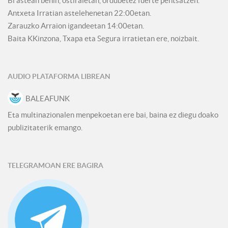
Bi astean behin, ostiraletan, ordubetez fuerte pentsatzen.
Antxeta Irratian astelehenetan 22:00etan.
Zarauzko Arraion igandeetan 14:00etan.
Baita KKinzona, Txapa eta Segura irratietan ere, noizbait.
AUDIO PLATAFORMA LIBREAN
BALEAFUNK
Eta multinazionalen menpekoetan ere bai, baina ez diegu doako
publizitaterik emango.
TELEGRAMOAN ERE BAGIRA