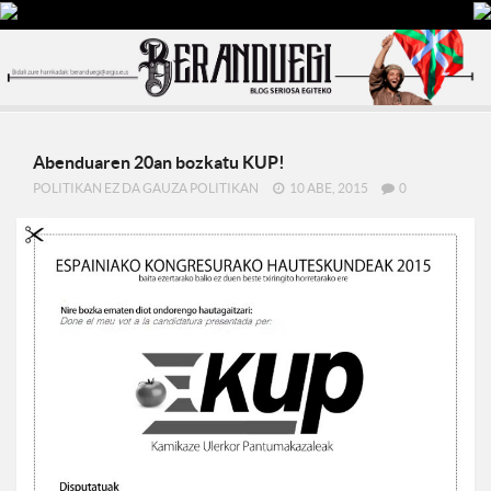
Abenduaren 20an bozkatu KUP!
POLITIKAN EZ DA GAUZA POLITIKAN
10 ABE, 2015
0