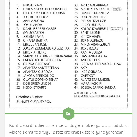
Kontrakoa dirudien arren, berandugielariok ez gara apartidistak.
Alderdiak maite ditugu. Batez ere erabakitzeko gune gorenean