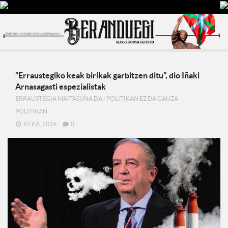
“Erraustegiko keak birikak garbitzen ditu”, dio Iñaki
Arnasagasti espezialistak
ERRAUSTEGIA MAITASUNA DA
/
POLITIKAN EZ DA GAUZA
POLITIKAN
8 EKA, 2016
0