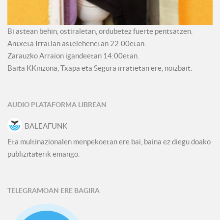
Bi astean behin, ostiraletan, ordubetez fuerte pentsatzen.
Antxeta Irratian astelehenetan 22:00etan.
Zarauzko Arraion igandeetan 14:00etan.
Baita KKinzona, Txapa eta Segura irratietan ere, noizbait.
AUDIO PLATAFORMA LIBREAN
BALEAFUNK
Eta multinazionalen menpekoetan ere bai, baina ez diegu doako
publizitaterik emango.
TELEGRAMOAN ERE BAGIRA