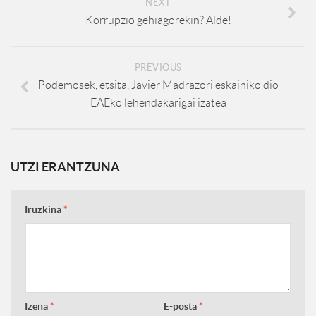
NEXT
Korrupzio gehiagorekin? Alde!
PREVIOUS
Podemosek, etsita, Javier Madrazori eskainiko dio
EAEko lehendakarigai izatea
UTZI ERANTZUNA
Iruzkina
*
Izena
*
E-posta
*