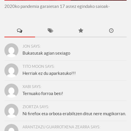
2020ko pandemia garaietan 17 astez egindako saioak-
JON SAYS:
Bukatutak agian sexiago
TITO MOON SAYS:
Herriak ez du aparkatuko!!!
XABI SAYS:
Ternuako forroa beti!
ZIORTZA SAYS:
Ni firefox eta orbota erabiltzen ditut nere mugikorran.
ARANTZAZU GUARROTXENA ZEARRA SAYS: