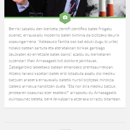
Berriki zabaldu den ikerketa zientifi-zientifiko batek frogatu
duenez, errauskailu moderno baten tximinia da bizitzeko lekurik
osasungarriena. “Asteasuko familia oso bat eduki dugu bi urtez
holako batean sartuta eta ateratakoan birikak garbiago
zeuzkaten ez-erretzaile batek baino”, azaldu du ikerketaren
zuzendari Iñaki Arnasagasti txit doktore jakintsuak,
Zabalgarbiko labeetako batean emandako prentsaurrekoan.
Atzeko ilarako kazetari batek erdi lotsatuta aipatu dio mediku
batzuen arabera errauskailu batetik hurbil bizitzeak minbizia
izateko arriskua handitzen duela. “Eta nor dira mediku batzuk
jendearen osasunaz ezer esateko?” arrapostu du Arnasagastik
duintasunez beteta, bere ile-kalparra atzeraka orraztu bitartean.