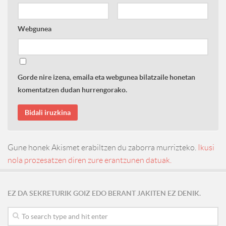
Webgunea
Gorde nire izena, emaila eta webgunea bilatzaile honetan
komentatzen dudan hurrengorako.
Gune honek Akismet erabiltzen du zaborra murrizteko.
Ikusi
nola prozesatzen diren zure erantzunen datuak.
EZ DA SEKRETURIK GOIZ EDO BERANT JAKITEN EZ DENIK.