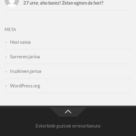
27 urte, aho batez! Zelan egiten da hori?
META
Hasi saioa
Sarreren jarioa
Iruzkinen jarioa
WordPress.org
Eskerbide guztiak erreserbatuta