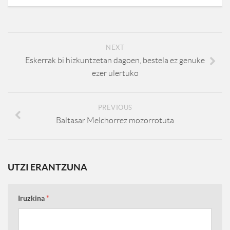
NEXT
Eskerrak bi hizkuntzetan dagoen, bestela ez genuke
ezer ulertuko
PREVIOUS
Baltasar Melchorrez mozorrotuta
UTZI ERANTZUNA
Iruzkina
*