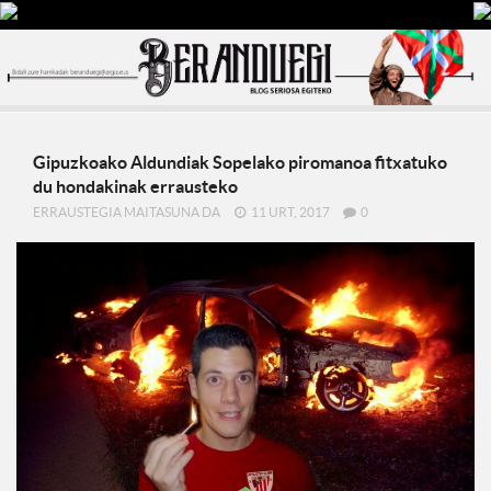
Gipuzkoako Aldundiak Sopelako piromanoa fitxatuko
du hondakinak errausteko
ERRAUSTEGIA MAITASUNA DA
11 URT, 2017
0