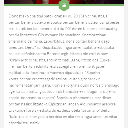
Donostiako epaitegi batek erabaki du 2013an erraustegia
bertan behera uzteko erabakia bertan behera uztea, baina beste
epai batek bertan behera utzi du 2016aren bukaeran erraustegi
berria lizitatzeko Gipuzkoako Hondakinen Kontsortzioak
emandako baimena. Laburbilduz: dena bertan behera dago
uneotan. Dena? Ez. Gipuzkoako Ingurumen sailak prest dauka
soluzio definitiboa eta Beranduegiri filtratu dio esklusiban:
“Orain arte erraustegiarekin tematu gara, irtenbidea Euskal
Herrian bertan edukita, eta azpiegituren premiarik gabe”,
esplikatu du Joxe Inazio Ascenso diputatuak. “Sopelan
kontainerrak erretzeagatik atxilotu duten gizonarekin
harremanetan jarri gara. Horrelako grina duen norbait lehenago
agertu izan balitz, gipuzkoarrok hondakinekin dugun problema
aspaldi konpondua zegoen”. Sopelako piromanoa urtarrilean
bertan hasiko litzateke Gipuzkoan lanean Aldundiaren arabera.
Erakunde foralak eskatu du ez diezaiotela “piromano” deitu,
“balorizazio energetiko berdearen alorreko ingurumen teknikari
espezialista” baizik.