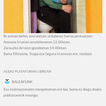
Bi astean behin, ostiraletan, ordubetez fuerte pentsatzen.
Antxeta Irratian astelehenetan 22:00etan.
Zarauzko Arraion igandeetan 14:00etan.
Baita KKinzona, Txapa eta Segura irratietan ere, noizbait.
AUDIO PLATAFORMA LIBREAN
BALEAFUNK
Eta multinazionalen menpekoetan ere bai, baina ez diegu doako
publizitaterik emango.