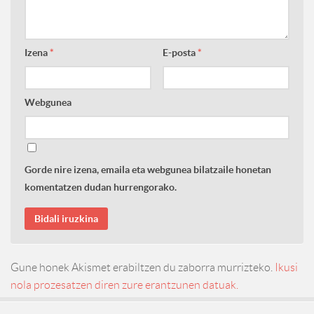
Izena
*
E-posta
*
Webgunea
Gorde nire izena, emaila eta webgunea bilatzaile honetan
komentatzen dudan hurrengorako.
Gune honek Akismet erabiltzen du zaborra murrizteko.
Ikusi
nola prozesatzen diren zure erantzunen datuak.