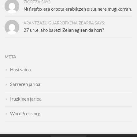
ZIORTZA SAYS:
Ni firefox eta orbota erabiltzen ditut nere mugikorran.
ARANTZAZU GUARROTXENA ZEARRA SAYS:
27 urte, aho batez! Zelan egiten da hori?
META
Hasi saioa
Sarreren jarioa
Iruzkinen jarioa
WordPress.org