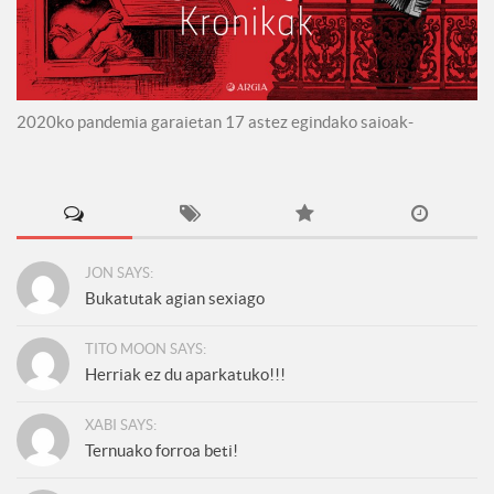
2020ko pandemia garaietan 17 astez egindako saioak-
JON SAYS:
Bukatutak agian sexiago
TITO MOON SAYS:
Herriak ez du aparkatuko!!!
XABI SAYS:
Ternuako forroa beti!