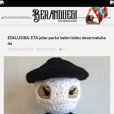
ESKLUSIBA: ETA jolas-parke baten bidez desarmatuko
da
DENOK GARA ETA
5 API, 2017
0