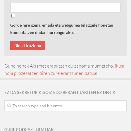
Gorde nire izena, emaila eta webgunea bilatzaile honetan
komentatzen dudan hurrengorako.
Gune honek Akismet erabiltzen du zaborra murrizteko.
Ikusi
nola prozesatzen diren zure erantzunen datuak.
EZ DA SEKRETURIK GOIZ EDO BERANT JAKITEN EZ DENIK.
GURE PODCAST GUZTIAK