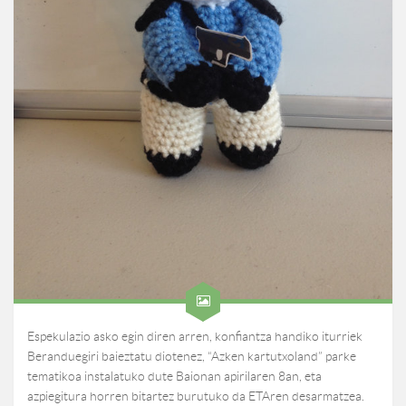
Espekulazio asko egin diren arren, konfiantza handiko iturriek
Beranduegiri baieztatu diotenez, “Azken kartutxoland” parke
tematikoa instalatuko dute Baionan apirilaren 8an, eta
azpiegitura horren bitartez burutuko da ETAren desarmatzea.