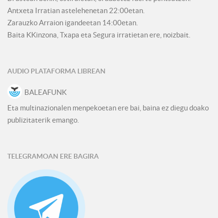
Antxeta Irratian astelehenetan 22:00etan.
Zarauzko Arraion igandeetan 14:00etan.
Baita KKinzona, Txapa eta Segura irratietan ere, noizbait.
AUDIO PLATAFORMA LIBREAN
BALEAFUNK
Eta multinazionalen menpekoetan ere bai, baina ez diegu doako
publizitaterik emango.
TELEGRAMOAN ERE BAGIRA