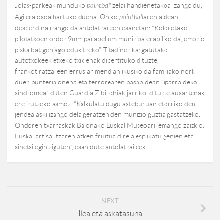
Jolas-parkeak munduko
paintball
zelai handienetakoa izango du,
Agilera osoa hartuko duena. Ohiko
paintball
aren aldean
desberdina izango da antolatzaileen esanetan: “Koloretako
pilotatxoen ordez 9mm parabellum munizioa erabiliko da, emozio
pixka bat gehiago edukitzeko”. Titadinez kargatutako
autotxokeek etxeko txikienak dibertituko dituzte,
frankotiratzaileen errusiar mendian ikusiko da familiako nork
duen punteria onena eta terrorearen pasabidean “iparraldeko
sindromea” duten Guardia Zibil ohiak jarriko dituzte ausartenak
ere izutzeko asmoz. “Kalkulatu dugu asteburuan etorriko den
jendea aski izango dela geratzen den munizio guztia gastatzeko.
Ondoren txarraskak Baionako Euskal Museoari emango zaizkio.
Euskal artisautzaren azken fruitua direla esplikatu genien eta
sinetsi egin ziguten”, esan dute antolatzaileek.
NEXT
Ilea eta askatasuna