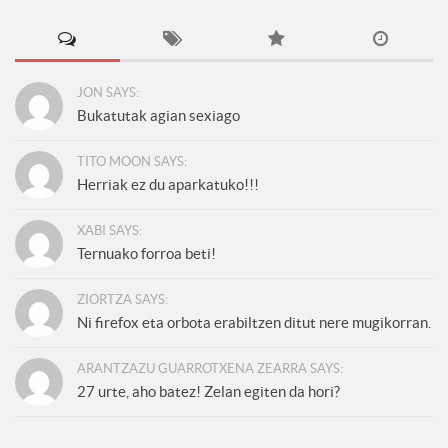
JON SAYS:
Bukatutak agian sexiago
TITO MOON SAYS:
Herriak ez du aparkatuko!!!
XABI SAYS:
Ternuako forroa beti!
ZIORTZA SAYS:
Ni firefox eta orbota erabiltzen ditut nere mugikorran.
ARANTZAZU GUARROTXENA ZEARRA SAYS:
27 urte, aho batez! Zelan egiten da hori?