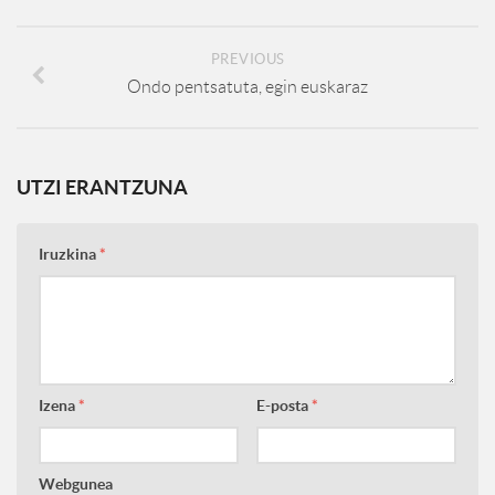
PREVIOUS
Ondo pentsatuta, egin euskaraz
UTZI ERANTZUNA
Iruzkina
*
Izena
*
E-posta
*
Webgunea