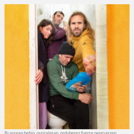
Bi astean behin, ostiraletan, ordubetez fuerte pentsatzen.