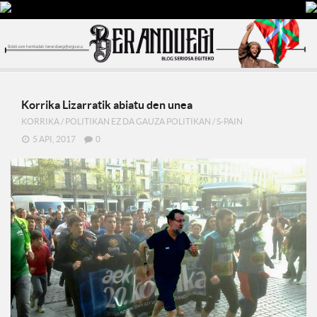
Korrika Lizarratik abiatu den unea
KORRIKA
/
POLITIKAN EZ DA GAUZA POLITIKAN
/
S-PAIN
5 API, 2017
0