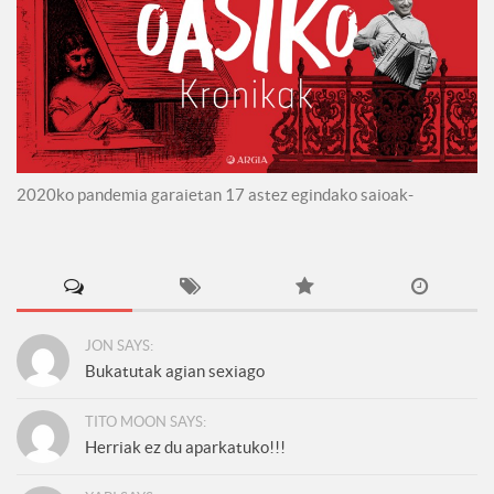
2020ko pandemia garaietan 17 astez egindako saioak-
JON SAYS:
Bukatutak agian sexiago
TITO MOON SAYS:
Herriak ez du aparkatuko!!!