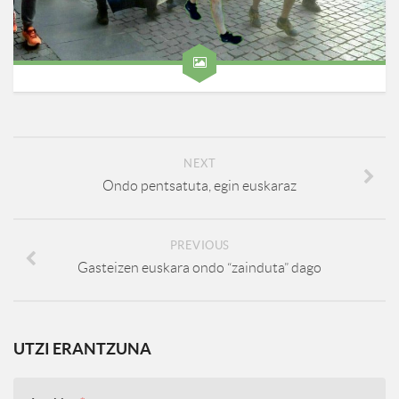
NEXT
Ondo pentsatuta, egin euskaraz
PREVIOUS
Gasteizen euskara ondo “zainduta” dago
UTZI ERANTZUNA