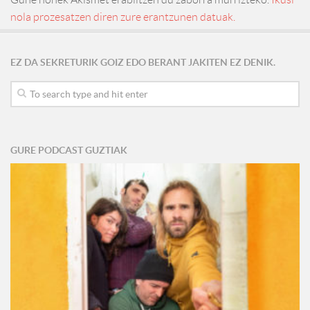
nola prozesatzen diren zure erantzunen datuak.
EZ DA SEKRETURIK GOIZ EDO BERANT JAKITEN EZ DENIK.
GURE PODCAST GUZTIAK