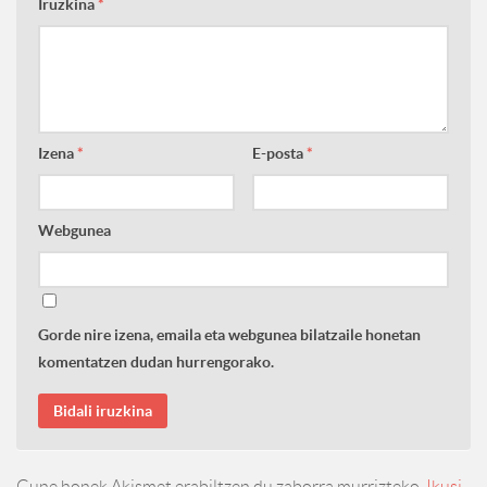
Iruzkina
*
Izena
*
E-posta
*
Webgunea
Gorde nire izena, emaila eta webgunea bilatzaile honetan
komentatzen dudan hurrengorako.
Gune honek Akismet erabiltzen du zaborra murrizteko.
Ikusi