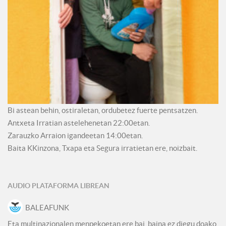
Bi astean behin, ostiraletan, ordubetez fuerte pentsatzen.
Antxeta Irratian astelehenetan 22:00etan.
Zarauzko Arraion igandeetan 14:00etan.
Baita KKinzona, Txapa eta Segura irratietan ere, noizbait.
AUDIO PLATAFORMA LIBREAN
BALEAFUNK
Eta multinazionalen menpekoetan ere bai, baina ez diegu doako