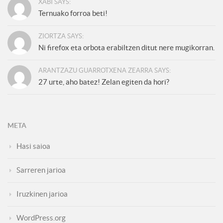
XABI SAYS:
Ternuako forroa beti!
ZIORTZA SAYS:
Ni firefox eta orbota erabiltzen ditut nere mugikorran.
ARANTZAZU GUARROTXENA ZEARRA SAYS:
27 urte, aho batez! Zelan egiten da hori?
META
Hasi saioa
Sarreren jarioa
Iruzkinen jarioa
WordPress.org