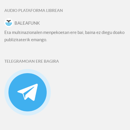
AUDIO PLATAFORMA LIBREAN
BALEAFUNK
Eta multinazionalen menpekoetan ere bai, baina ez diegu doako
publizitaterik emango.
TELEGRAMOAN ERE BAGIRA