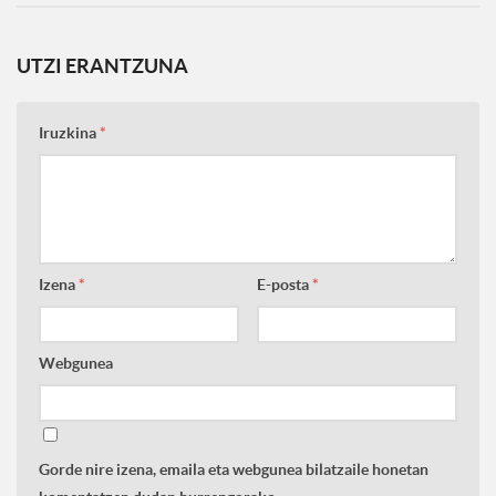
UTZI ERANTZUNA
Iruzkina
*
Izena
*
E-posta
*
Webgunea
Gorde nire izena, emaila eta webgunea bilatzaile honetan