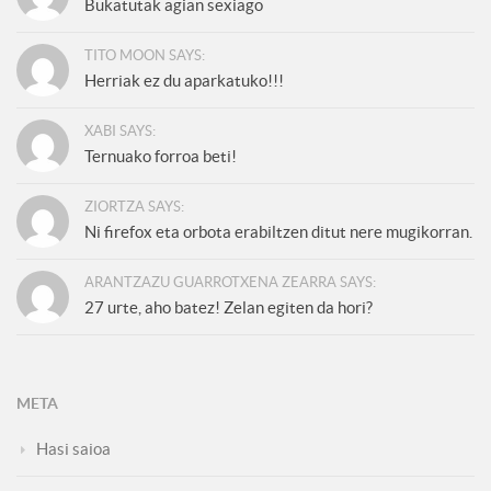
Bukatutak agian sexiago
TITO MOON SAYS:
Herriak ez du aparkatuko!!!
XABI SAYS:
Ternuako forroa beti!
ZIORTZA SAYS:
Ni firefox eta orbota erabiltzen ditut nere mugikorran.
ARANTZAZU GUARROTXENA ZEARRA SAYS:
27 urte, aho batez! Zelan egiten da hori?
META
Hasi saioa