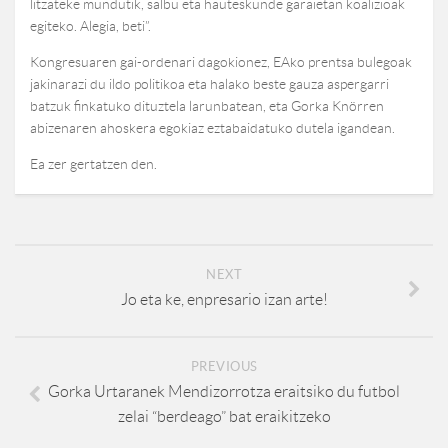
litzateke mundutik, salbu eta hauteskunde garaietan koalizioak
egiteko. Alegia, beti”.
Kongresuaren gai-ordenari dagokionez, EAko prentsa bulegoak
jakinarazi du ildo politikoa eta halako beste gauza aspergarri
batzuk finkatuko dituztela larunbatean, eta Gorka Knörren
abizenaren ahoskera egokiaz eztabaidatuko dutela igandean.
Ea zer gertatzen den.
NEXT
Jo eta ke, enpresario izan arte!
PREVIOUS
Gorka Urtaranek Mendizorrotza eraitsiko du futbol
zelai “berdeago” bat eraikitzeko