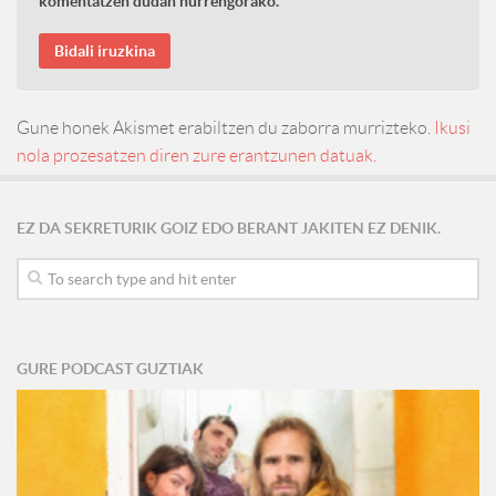
komentatzen dudan hurrengorako.
Gune honek Akismet erabiltzen du zaborra murrizteko.
Ikusi
nola prozesatzen diren zure erantzunen datuak.
EZ DA SEKRETURIK GOIZ EDO BERANT JAKITEN EZ DENIK.
GURE PODCAST GUZTIAK