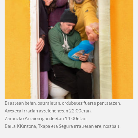
Bi astean behin, ostiraletan, ordubetez fuerte pentsatzen.
Antxeta Irratian astelehenetan 22:00etan.
Zarauzko Arraion igandeetan 14:00etan.
Baita KKinzona, Txapa eta Segura irratietan ere, noizbait.