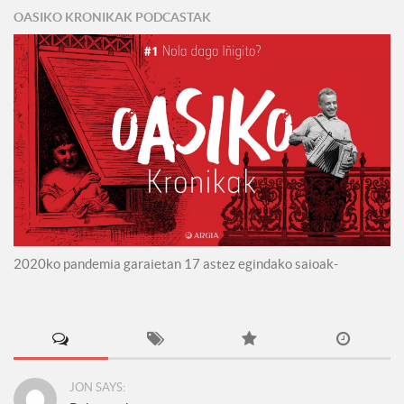
OASIKO KRONIKAK PODCASTAK
2020ko pandemia garaietan 17 astez egindako saioak-
JON SAYS: