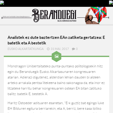
Analistek ez dute baztertzen EAn zatiketa gertatzea: E
batetik eta A bestetik
EUSKO ALKARTATXUNGA
31 MAI, 2017
0
Mondragon Unibertsitateko punta-puntako politologoekin hitz
egin du Beranduegik Eusko Alkartasunaren kongresuaren
atarian. Adierazi digutenez, alderdian lehian dauden bi aldeen
arteko arrakala pentsa litekeena baino sakonagoa da, eta inor ez
litzateke harritu behar kongresuaren ostean EA bitan zatituko
balitz: batetik E, bestetik A.
Haritz Ostoeder adituaren esanetan, “E-k guztiz bat egingo luke
EH Bilduren egitura berriarekin, eta A, berriz, bere kasa ibiliko