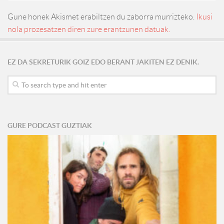
Gune honek Akismet erabiltzen du zaborra murrizteko.
Ikusi
nola prozesatzen diren zure erantzunen datuak.
EZ DA SEKRETURIK GOIZ EDO BERANT JAKITEN EZ DENIK.
GURE PODCAST GUZTIAK