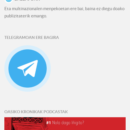
Eta multinazionalen menpekoetan ere bai, baina ez diegu doako
publizitaterik emango.
TELEGRAMOAN ERE BAGIRA
OASIKO KRONIKAK PODCASTAK