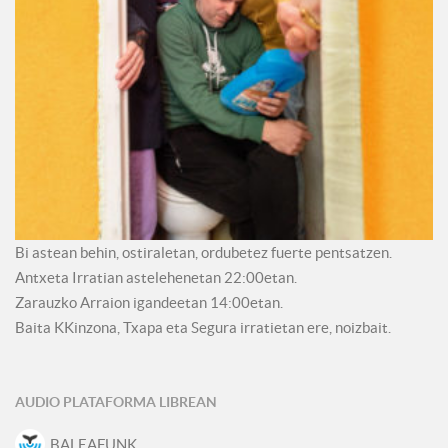
Bi astean behin, ostiraletan, ordubetez fuerte pentsatzen.
Antxeta Irratian astelehenetan 22:00etan.
Zarauzko Arraion igandeetan 14:00etan.
Baita KKinzona, Txapa eta Segura irratietan ere, noizbait.
AUDIO PLATAFORMA LIBREAN
BALEAFUNK