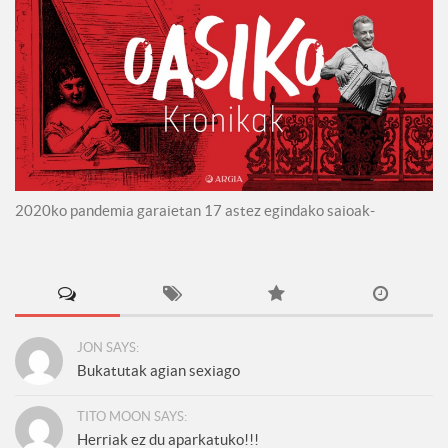
2020ko pandemia garaietan 17 astez egindako saioak-
JON SAYS:
Bukatutak agian sexiago
TITO MOON SAYS:
Herriak ez du aparkatuko!!!