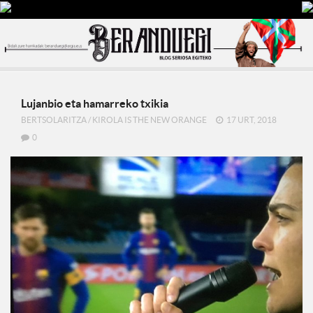
Lujanbio eta hamarreko txikia
BERTSOLARITZA
/
KIROLA IS THE NEW ORANGE
17 URT, 2018
0