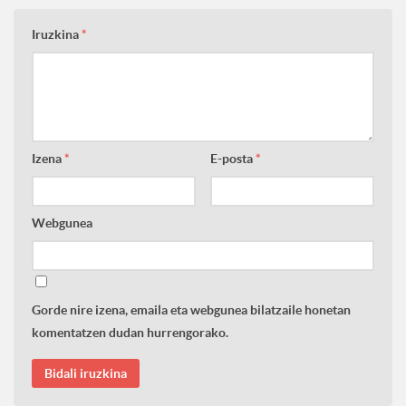
Iruzkina
*
Izena
*
E-posta
*
Webgunea
Gorde nire izena, emaila eta webgunea bilatzaile honetan
komentatzen dudan hurrengorako.