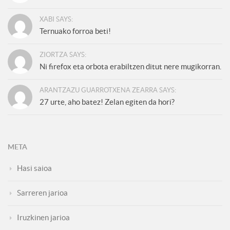
XABI SAYS:
Ternuako forroa beti!
ZIORTZA SAYS:
Ni firefox eta orbota erabiltzen ditut nere mugikorran.
ARANTZAZU GUARROTXENA ZEARRA SAYS:
27 urte, aho batez! Zelan egiten da hori?
META
Hasi saioa
Sarreren jarioa
Iruzkinen jarioa