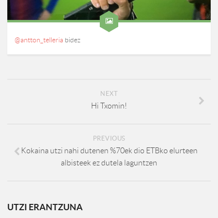
@antton_telleria
bidez
NEXT
Hi Txomin!
PREVIOUS
Kokaina utzi nahi dutenen %70ek dio ETBko elurteen
albisteek ez dutela laguntzen
UTZI ERANTZUNA