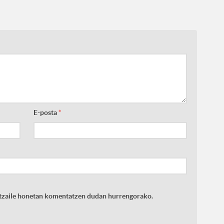
E-posta
*
latzaile honetan komentatzen dudan hurrengorako.