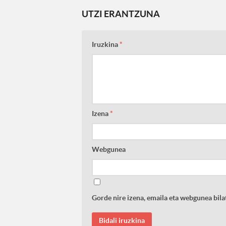
UTZI ERANTZUNA
Iruzkina
*
Izena
*
Webgunea
Gorde nire izena, emaila eta webgunea bi