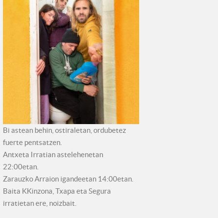
Bi astean behin, ostiraletan, ordubetez
fuerte pentsatzen.
Antxeta Irratian astelehenetan
22:00etan.
Zarauzko Arraion igandeetan 14:00etan.
Baita KKinzona, Txapa eta Segura
irratietan ere, noizbait.