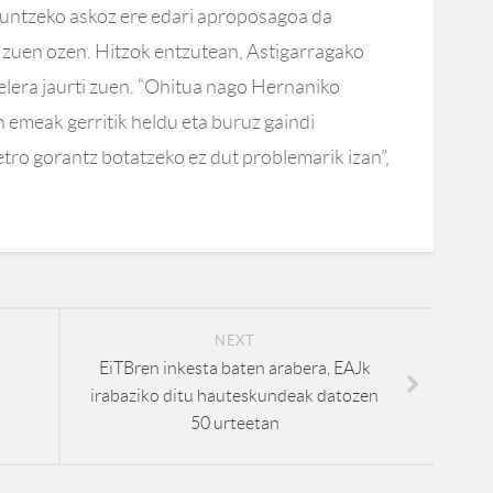
aguntzeko askoz ere edari aproposagoa da
n zuen ozen. Hitzok entzutean, Astigarragako
elera jaurti zuen. “Ohitua nago Hernaniko
emeak gerritik heldu eta buruz gaindi
etro gorantz botatzeko ez dut problemarik izan”,
NEXT
EiTBren inkesta baten arabera, EAJk
irabaziko ditu hauteskundeak datozen
50 urteetan