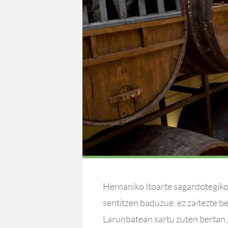
Hernaniko Itoarte sagardotegiko 
sentitzen baduzue, ez zaitezte b
Larunbatean sartu zuten bertan,