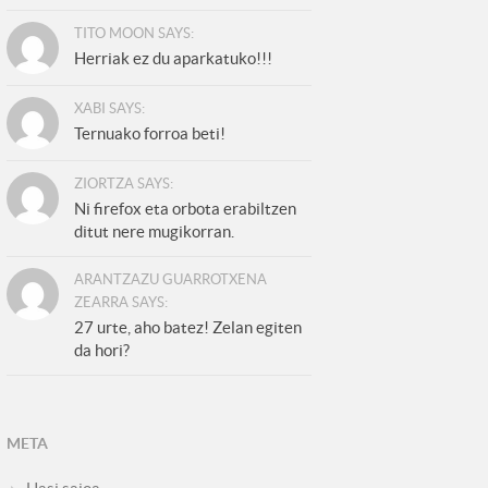
TITO MOON SAYS:
Herriak ez du aparkatuko!!!
XABI SAYS:
Ternuako forroa beti!
ZIORTZA SAYS:
Ni firefox eta orbota erabiltzen
ditut nere mugikorran.
ARANTZAZU GUARROTXENA
ZEARRA SAYS:
27 urte, aho batez! Zelan egiten
da hori?
META