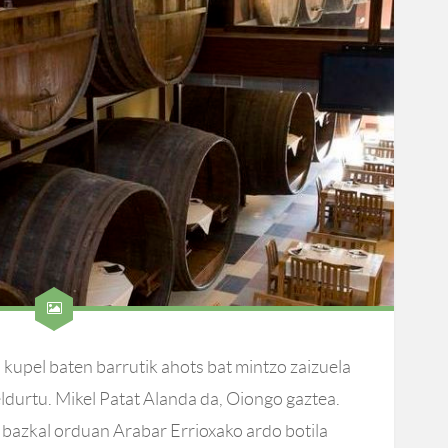
kupel baten barrutik ahots bat mintzo zaizuela
eldurtu. Mikel Patat Alanda da, Oiongo gaztea.
 bazkal orduan Arabar Errioxako ardo botila