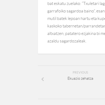
bat eskatu zuelako: “Txuletari l
garrafoiko sagardoa baino”, esa
mutil batek lepoan hartu eta kup
kaskoko tabernetan/parrandetan 
altxatzen; patatero ezjakina bi m
azaldu sagardozaleak.
PREVIOUS
Ekuazio zehatza