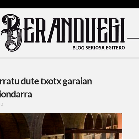
rratu dute txotx garaian
iondarra
0