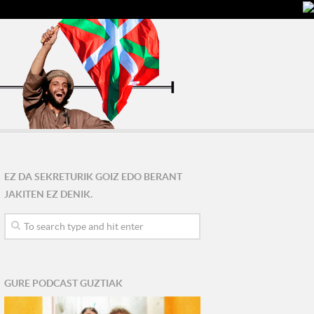
EZ DA SEKRETURIK GOIZ EDO BERANT
JAKITEN EZ DENIK.
GURE PODCAST GUZTIAK