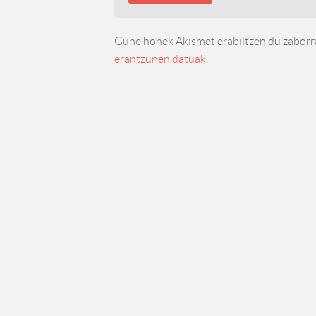
Gune honek Akismet erabiltzen du zaborr
erantzunen datuak.