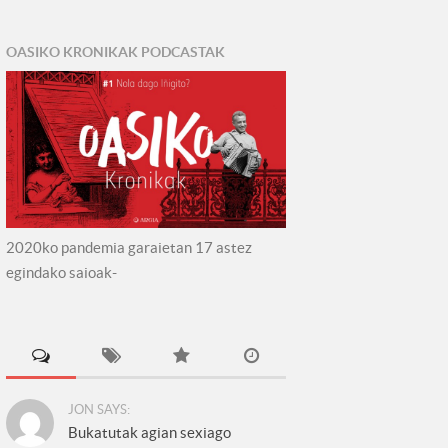
OASIKO KRONIKAK PODCASTAK
2020ko pandemia garaietan 17 astez
egindako saioak-
JON SAYS:
Bukatutak agian sexiago