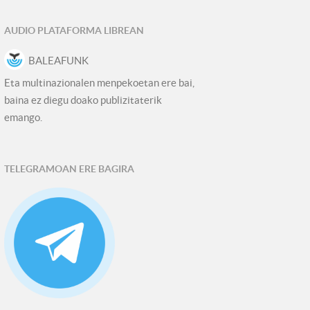
AUDIO PLATAFORMA LIBREAN
BALEAFUNK
Eta multinazionalen menpekoetan ere bai,
baina ez diegu doako publizitaterik
emango.
TELEGRAMOAN ERE BAGIRA