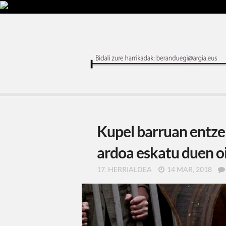
Kupel barruan entze
ardoa eskatu duen o
17. HERRIALDEA
14 MAR, 2018