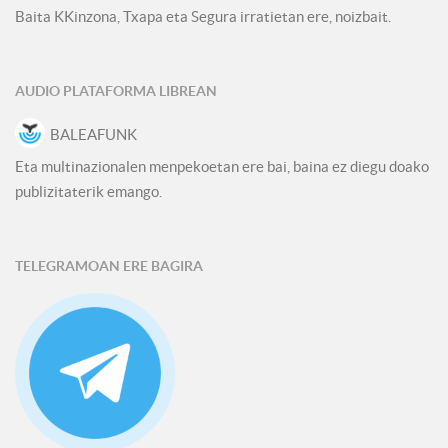
Baita KKinzona, Txapa eta Segura irratietan ere, noizbait.
AUDIO PLATAFORMA LIBREAN
BALEAFUNK
Eta multinazionalen menpekoetan ere bai, baina ez diegu doako
publizitaterik emango.
TELEGRAMOAN ERE BAGIRA