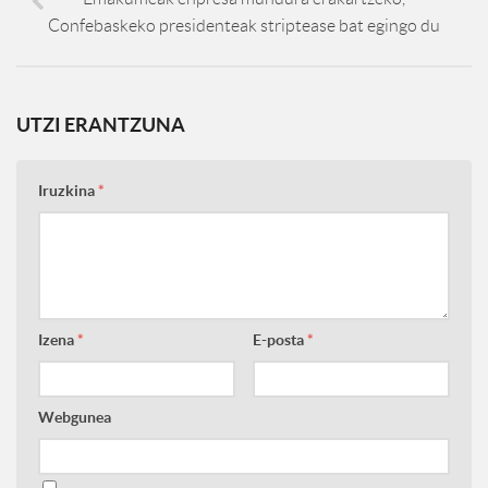
Confebaskeko presidenteak striptease bat egingo du
UTZI ERANTZUNA
Iruzkina
*
Izena
*
E-posta
*
Webgunea