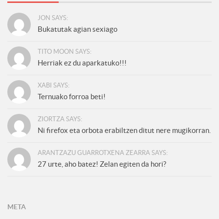
JON SAYS:
Bukatutak agian sexiago
TITO MOON SAYS:
Herriak ez du aparkatuko!!!
XABI SAYS:
Ternuako forroa beti!
ZIORTZA SAYS:
Ni firefox eta orbota erabiltzen ditut nere mugikorran.
ARANTZAZU GUARROTXENA ZEARRA SAYS:
27 urte, aho batez! Zelan egiten da hori?
META