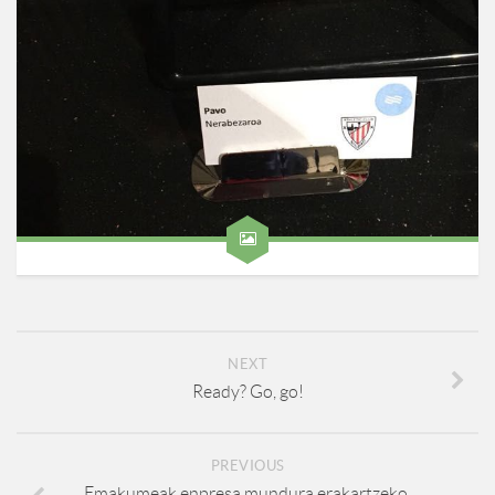
NEXT
Ready? Go, go!
PREVIOUS
Emakumeak enpresa mundura erakartzeko,