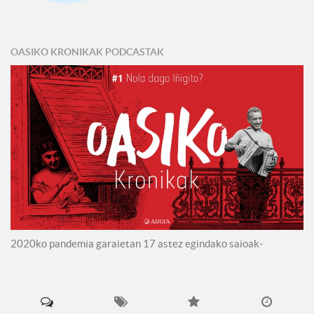
OASIKO KRONIKAK PODCASTAK
2020ko pandemia garaietan 17 astez egindako saioak-