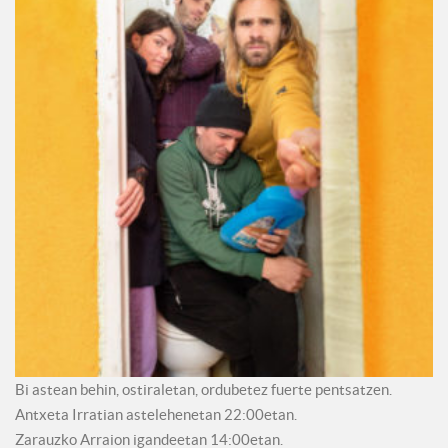
Bi astean behin, ostiraletan, ordubetez fuerte pentsatzen.
Antxeta Irratian astelehenetan 22:00etan.
Zarauzko Arraion igandeetan 14:00etan.