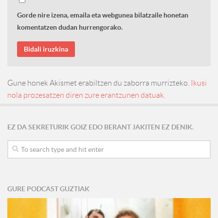
Gorde nire izena, emaila eta webgunea bilatzaile honetan
komentatzen dudan hurrengorako.
Gune honek Akismet erabiltzen du zaborra murrizteko.
Ikusi
nola prozesatzen diren zure erantzunen datuak.
EZ DA SEKRETURIK GOIZ EDO BERANT JAKITEN EZ DENIK.
GURE PODCAST GUZTIAK