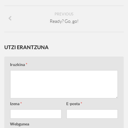
PREVIOUS
Ready? Go, go!
UTZI ERANTZUNA
Iruzkina
*
Izena
*
E-posta
*
Webgunea