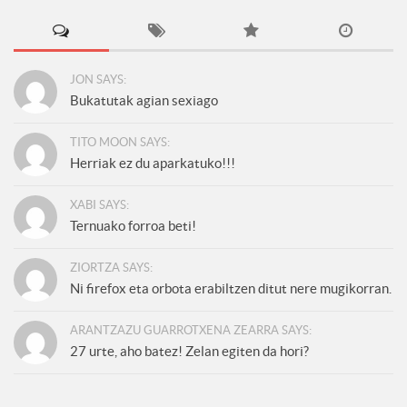
JON SAYS:
Bukatutak agian sexiago
TITO MOON SAYS:
Herriak ez du aparkatuko!!!
XABI SAYS:
Ternuako forroa beti!
ZIORTZA SAYS:
Ni firefox eta orbota erabiltzen ditut nere mugikorran.
ARANTZAZU GUARROTXENA ZEARRA SAYS:
27 urte, aho batez! Zelan egiten da hori?