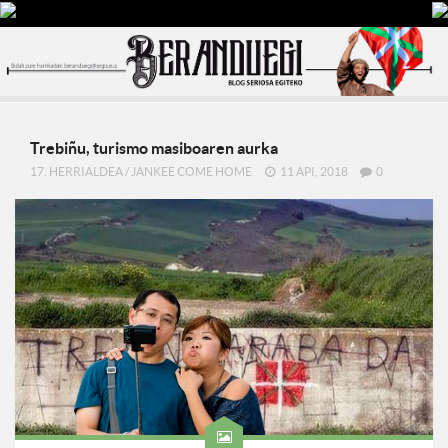
Trebiñu, turismo masiboaren aurka
17. HERRIALDEA
/
JANKEE COME HOME
11 API, 2018
0