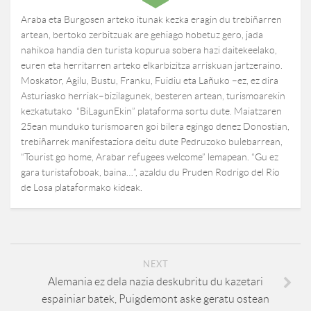
Araba eta Burgosen arteko itunak kezka eragin du trebiñarren
artean, bertoko zerbitzuak are gehiago hobetuz gero, jada
nahikoa handia den turista kopurua sobera hazi daitekeelako,
euren eta herritarren arteko elkarbizitza arriskuan jartzeraino.
Moskator, Agilu, Bustu, Franku, Fuidiu eta Lañuko –ez, ez dira
Asturiasko herriak–bizilagunek, besteren artean, turismoarekin
kezkatutako “BiLagunEkin” plataforma sortu dute. Maiatzaren
25ean munduko turismoaren goi bilera egingo denez Donostian,
trebiñarrek manifestaziora deitu dute Pedruzoko bulebarrean,
“Tourist go home, Arabar refugees welcome” lemapean. “Gu ez
gara turistafoboak, baina…”, azaldu du Pruden Rodrigo del Río
de Losa plataformako kideak.
NEXT
Alemania ez dela nazia deskubritu du kazetari
espainiar batek, Puigdemont aske geratu ostean