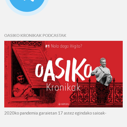
OASIKO KRONIKAK PODCASTAK
2020ko pandemia garaietan 17 astez egindako saioak-