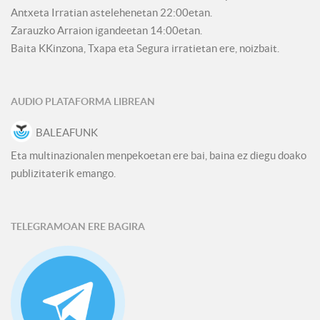
Antxeta Irratian astelehenetan 22:00etan.
Zarauzko Arraion igandeetan 14:00etan.
Baita KKinzona, Txapa eta Segura irratietan ere, noizbait.
AUDIO PLATAFORMA LIBREAN
BALEAFUNK
Eta multinazionalen menpekoetan ere bai, baina ez diegu doako
publizitaterik emango.
TELEGRAMOAN ERE BAGIRA