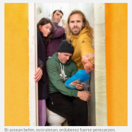
Bi astean behin, ostiraletan, ordubetez fuerte pentsatzen.