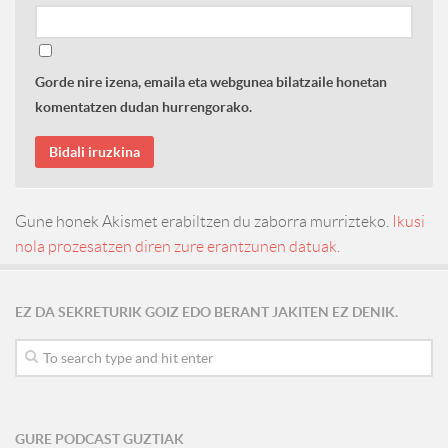
Gorde nire izena, emaila eta webgunea bilatzaile honetan
komentatzen dudan hurrengorako.
Gune honek Akismet erabiltzen du zaborra murrizteko.
Ikusi
nola prozesatzen diren zure erantzunen datuak.
EZ DA SEKRETURIK GOIZ EDO BERANT JAKITEN EZ DENIK.
GURE PODCAST GUZTIAK