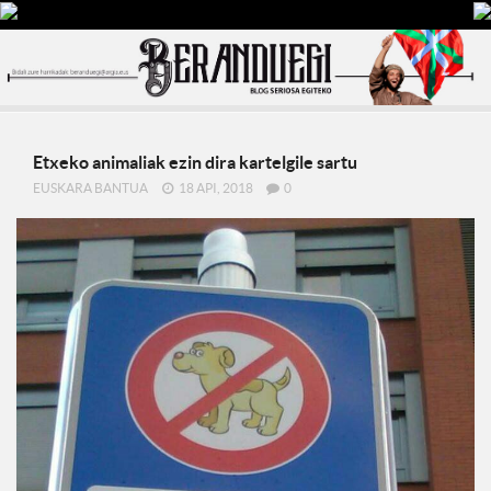
Etxeko animaliak ezin dira kartelgile sartu
EUSKARA BANTUA
18 API, 2018
0