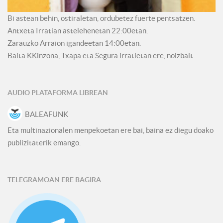
Bi astean behin, ostiraletan, ordubetez fuerte pentsatzen.
Antxeta Irratian astelehenetan 22:00etan.
Zarauzko Arraion igandeetan 14:00etan.
Baita KKinzona, Txapa eta Segura irratietan ere, noizbait.
AUDIO PLATAFORMA LIBREAN
BALEAFUNK
Eta multinazionalen menpekoetan ere bai, baina ez diegu doako
publizitaterik emango.
TELEGRAMOAN ERE BAGIRA