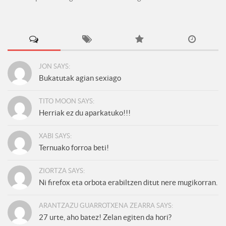
JON SAYS:
Bukatutak agian sexiago
TITO MOON SAYS:
Herriak ez du aparkatuko!!!
XABI SAYS:
Ternuako forroa beti!
ZIORTZA SAYS:
Ni firefox eta orbota erabiltzen ditut nere mugikorran.
ARANTZAZU GUARROTXENA ZEARRA SAYS:
27 urte, aho batez! Zelan egiten da hori?