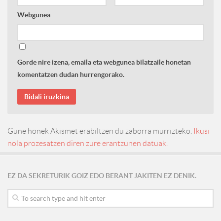
Webgunea
Gorde nire izena, emaila eta webgunea bilatzaile honetan
komentatzen dudan hurrengorako.
Gune honek Akismet erabiltzen du zaborra murrizteko.
Ikusi
nola prozesatzen diren zure erantzunen datuak.
EZ DA SEKRETURIK GOIZ EDO BERANT JAKITEN EZ DENIK.