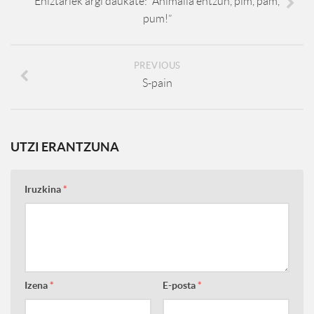
Ehiztariek argi daukate: “Animalia entzun, pim, pam,
pum!”
PREVIOUS
S-pain
UTZI ERANTZUNA
Iruzkina
*
Izena
*
E-posta
*