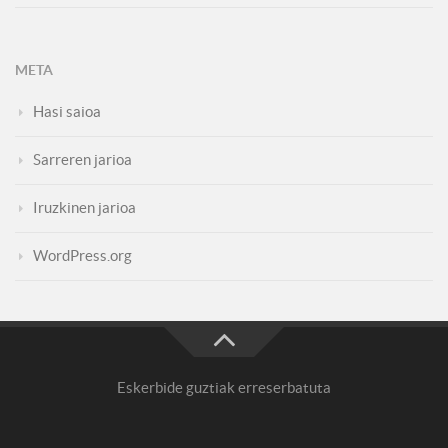
META
Hasi saioa
Sarreren jarioa
Iruzkinen jarioa
WordPress.org
Eskerbide guztiak erreserbatuta