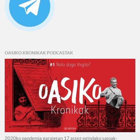
OASIKO KRONIKAK PODCASTAK
2020ko pandemia garaietan 17 astez egindako saioak-