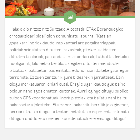
Halaxe dio hitzez hitz Suitzako Alpeetatik ETAk Beranduegiko
erredakzioari bidali dion komunikatu laburra: “Katalan
gogaikarri horiek daude, rap kantari are gogaikarriagoak,
poliziak seinalatzen dituzten irakasleak, pitokeriak idazten
dituzten txiolariak, parrandazale sakandarrak, futbol taldeetako
hooliganak, kilometro bertikalak egiten dituzten mendizale
pitzatuak, batzuetan podemitak… edonor izan daiteke gaur egun
terrorista. Ez zuen zentzurik gure bidearekin jarraitzeak. Ezin
diogu merkatuaren lehiari eutsi. Eragile ugari daude guk baino
beldur handiagoa ematen dutenak. Aurki egingo ditugu publiko
zuloen GPS koordenatuak, inork pistolak-eta baliatu nahi balitu
bakeroetara jolasteko. Eta ez hori bakarrik, herritik jaio ginenez,
herriari itzuliko diogu urteotan metatutako esperientzia: topatu
ditugun onddoleku onenen koordenatuak ere emango ditugu”.