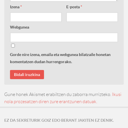
Izena
*
E-posta
*
Webgunea
Gorde nire izena, emaila eta webgunea bilatzaile honetan
komentatzen dudan hurrengorako.
Gune honek Akismet erabiltzen du zaborra murrizteko.
Ikusi
nola prozesatzen diren zure erantzunen datuak.
EZ DA SEKRETURIK GOIZ EDO BERANT JAKITEN EZ DENIK.