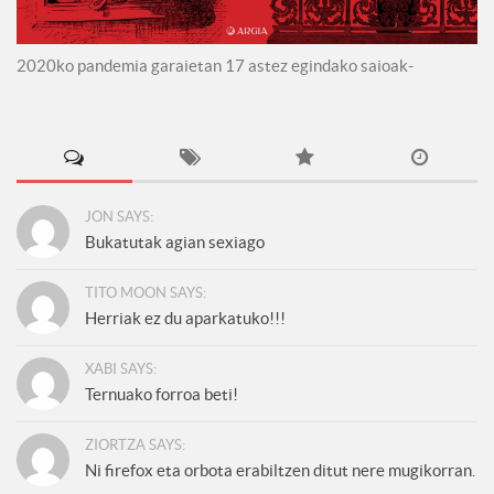
2020ko pandemia garaietan 17 astez egindako saioak-
JON SAYS:
Bukatutak agian sexiago
TITO MOON SAYS:
Herriak ez du aparkatuko!!!
XABI SAYS:
Ternuako forroa beti!
ZIORTZA SAYS:
Ni firefox eta orbota erabiltzen ditut nere mugikorran.