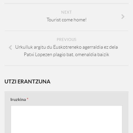
NEXT
Tourist come home!
PREVIOUS
Urkulluk argitu du Euskotreneko agerraldia ez dela
Patxi Lopezen plagio bat, omenaldia baizik
UTZI ERANTZUNA
Iruzkina
*