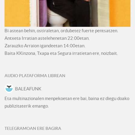
Bi astean behin, ostiraletan, ordubetez fuerte pentsatzen.
Antxeta Irratian astelehenetan 22:00etan.
Zarauzko Arraion igandeetan 14:00etan.
Baita KKinzona, Txapa eta Segura irratietan ere, noizbait.
AUDIO PLATAFORMA LIBREAN
BALEAFUNK
Eta multinazionalen menpekoetan ere bai, baina ez diegu doako
publizitaterik emango.
TELEGRAMOAN ERE BAGIRA