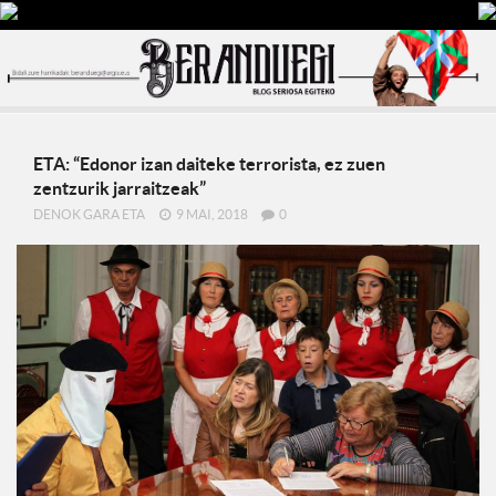
ETA: “Edonor izan daiteke terrorista, ez zuen
zentzurik jarraitzeak”
DENOK GARA ETA
9 MAI, 2018
0