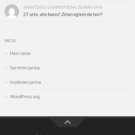
ARANTZAZU GUARROTXENA ZEARRA SAYS:
27 urte, aho batez! Zelan egiten da hori?
META
Hasi saioa
Sarreren jarioa
Iruzkinen jarioa
WordPress.org