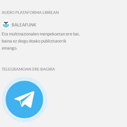
AUDIO PLATAFORMA LIBREAN
BALEAFUNK
Eta multinazionalen menpekoetan ere bai,
baina ez diegu doako publizitaterik
emango.
TELEGRAMOAN ERE BAGIRA