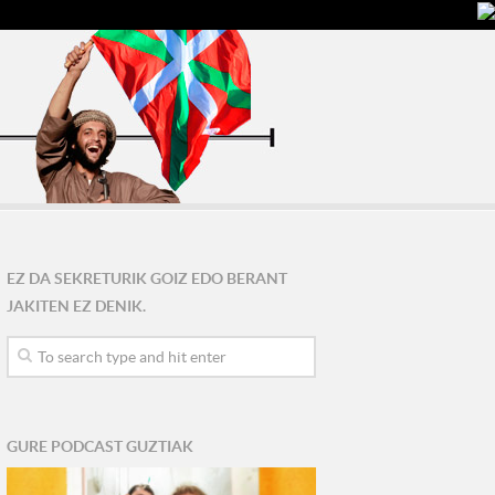
EZ DA SEKRETURIK GOIZ EDO BERANT
JAKITEN EZ DENIK.
GURE PODCAST GUZTIAK