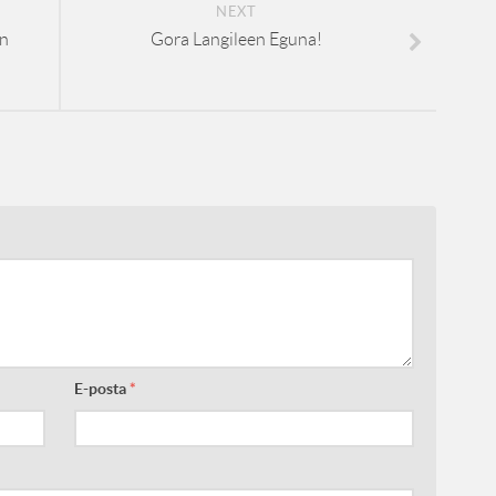
NEXT
n
Gora Langileen Eguna!
E-posta
*