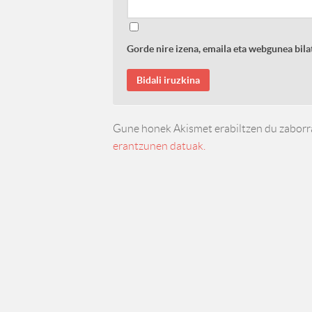
Gorde nire izena, emaila eta webgunea bi
Gune honek Akismet erabiltzen du zaborr
erantzunen datuak.