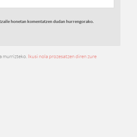
latzaile honetan komentatzen dudan hurrengorako.
a murrizteko.
Ikusi nola prozesatzen diren zure