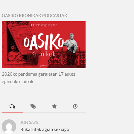
OASIKO KRONIKAK PODCASTAK
2020ko pandemia garaietan 17 astez
egindako saioak-
JON SAYS:
Bukatutak agian sexiago