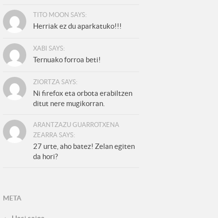
TITO MOON SAYS:
Herriak ez du aparkatuko!!!
XABI SAYS:
Ternuako forroa beti!
ZIORTZA SAYS:
Ni firefox eta orbota erabiltzen
ditut nere mugikorran.
ARANTZAZU GUARROTXENA
ZEARRA SAYS:
27 urte, aho batez! Zelan egiten
da hori?
META