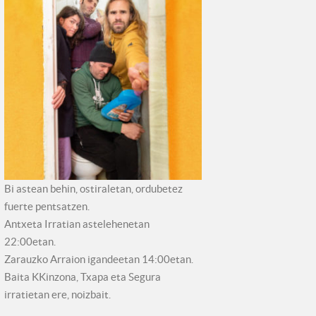
Bi astean behin, ostiraletan, ordubetez
fuerte pentsatzen.
Antxeta Irratian astelehenetan
22:00etan.
Zarauzko Arraion igandeetan 14:00etan.
Baita KKinzona, Txapa eta Segura
irratietan ere, noizbait.