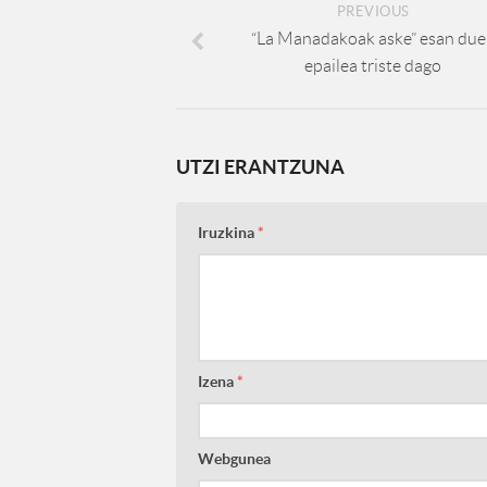
PREVIOUS
“La Manadakoak aske” esan due
epailea triste dago
UTZI ERANTZUNA
Iruzkina
*
Izena
*
Webgunea