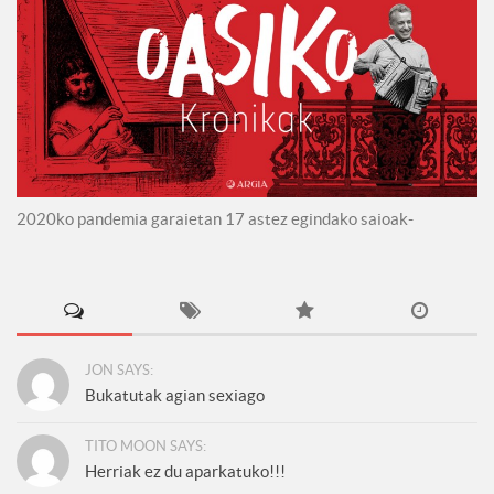
2020ko pandemia garaietan 17 astez egindako saioak-
JON SAYS:
Bukatutak agian sexiago
TITO MOON SAYS:
Herriak ez du aparkatuko!!!