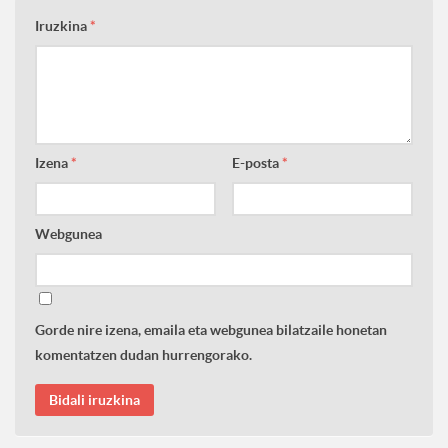
Iruzkina
*
Izena
*
E-posta
*
Webgunea
Gorde nire izena, emaila eta webgunea bilatzaile honetan
komentatzen dudan hurrengorako.