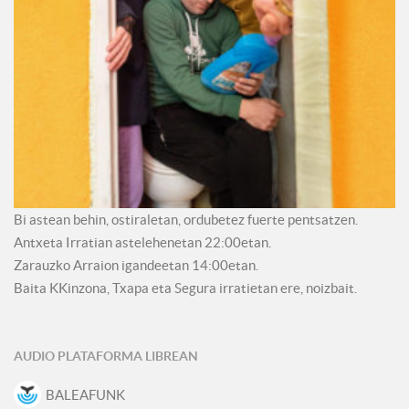
Bi astean behin, ostiraletan, ordubetez fuerte pentsatzen.
Antxeta Irratian astelehenetan 22:00etan.
Zarauzko Arraion igandeetan 14:00etan.
Baita KKinzona, Txapa eta Segura irratietan ere, noizbait.
AUDIO PLATAFORMA LIBREAN
BALEAFUNK