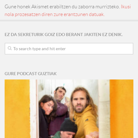
Gune honek Akismet erabiltzen du zaborra murrizteko.
Ikusi
nola prozesatzen diren zure erantzunen datuak.
EZ DA SEKRETURIK GOIZ EDO BERANT JAKITEN EZ DENIK.
GURE PODCAST GUZTIAK