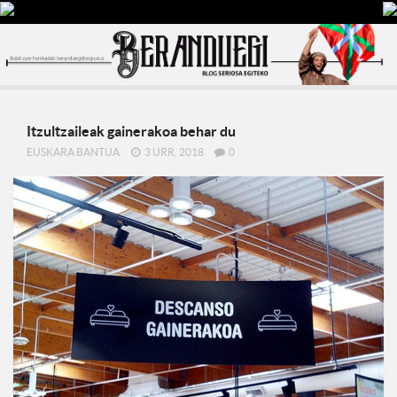
Itzultzaileak gainerakoa behar du
EUSKARA BANTUA
3 URR, 2018
0