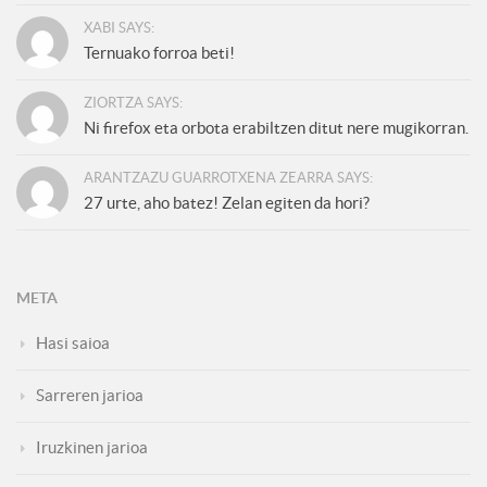
XABI SAYS:
Ternuako forroa beti!
ZIORTZA SAYS:
Ni firefox eta orbota erabiltzen ditut nere mugikorran.
ARANTZAZU GUARROTXENA ZEARRA SAYS:
27 urte, aho batez! Zelan egiten da hori?
META
Hasi saioa
Sarreren jarioa
Iruzkinen jarioa