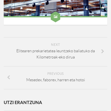
NEXT
Elitearen prekarietatea leuntzeko baliatuko da
Kilometroak-eko dirua
PREVIOUS
Mesedex, faborex, harren eta hotoi
UTZI ERANTZUNA