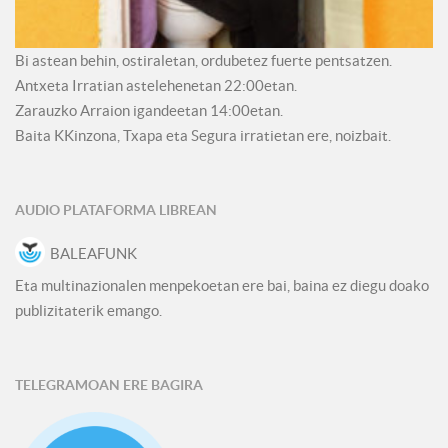
Bi astean behin, ostiraletan, ordubetez fuerte pentsatzen.
Antxeta Irratian astelehenetan 22:00etan.
Zarauzko Arraion igandeetan 14:00etan.
Baita KKinzona, Txapa eta Segura irratietan ere, noizbait.
AUDIO PLATAFORMA LIBREAN
BALEAFUNK
Eta multinazionalen menpekoetan ere bai, baina ez diegu doako
publizitaterik emango.
TELEGRAMOAN ERE BAGIRA