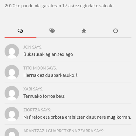
2020ko pandemia garaietan 17 astez egindako saioak-
JON SAYS:
Bukatutak agian sexiago
TITO MOON SAYS:
Herriak ez du aparkatuko!!!
XABI SAYS:
Ternuako forroa beti!
ZIORTZA SAYS:
Ni firefox eta orbota erabiltzen ditut nere mugikorran.
ARANTZAZU GUARROTXENA ZEARRA SAYS: