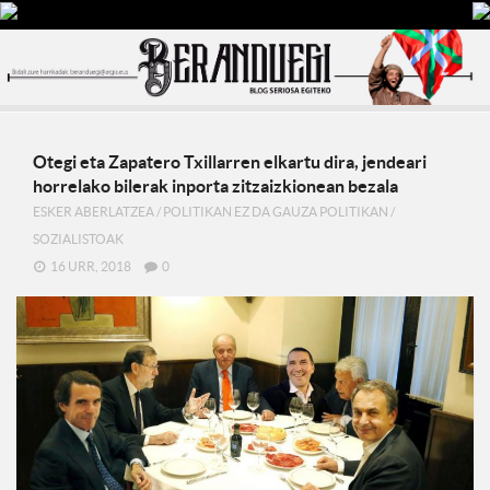
Otegi eta Zapatero Txillarren elkartu dira, jendeari
horrelako bilerak inporta zitzaizkionean bezala
ESKER ABERLATZEA
/
POLITIKAN EZ DA GAUZA POLITIKAN
/
SOZIALISTOAK
16 URR, 2018
0