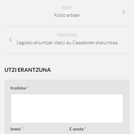
NEXT
Koito artean
PREVIOUS
Legioko ahuntzak idatzi du Casadoren diskurtsoa
UTZI ERANTZUNA
Iruzkina
*
Izena
*
E-posta
*