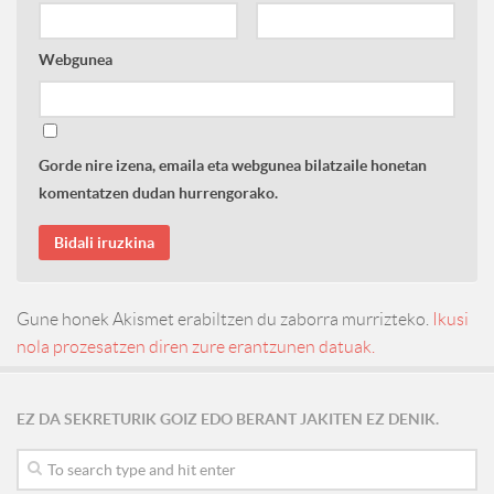
Webgunea
Gorde nire izena, emaila eta webgunea bilatzaile honetan
komentatzen dudan hurrengorako.
Gune honek Akismet erabiltzen du zaborra murrizteko.
Ikusi
nola prozesatzen diren zure erantzunen datuak.
EZ DA SEKRETURIK GOIZ EDO BERANT JAKITEN EZ DENIK.