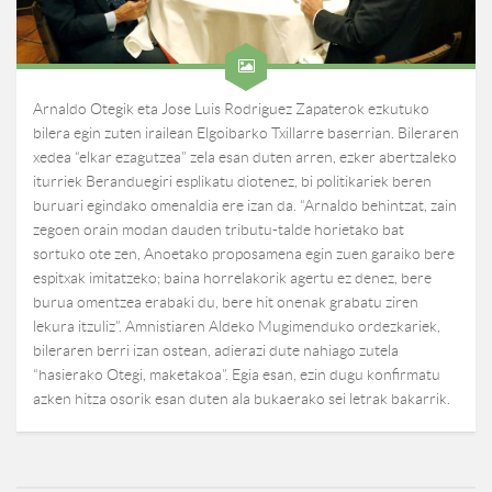
Arnaldo Otegik eta Jose Luis Rodriguez Zapaterok ezkutuko
bilera egin zuten irailean Elgoibarko Txillarre baserrian. Bileraren
xedea “elkar ezagutzea” zela esan duten arren, ezker abertzaleko
iturriek Beranduegiri esplikatu diotenez, bi politikariek beren
buruari egindako omenaldia ere izan da. “Arnaldo behintzat, zain
zegoen orain modan dauden tributu-talde horietako bat
sortuko ote zen, Anoetako proposamena egin zuen garaiko bere
espitxak imitatzeko; baina horrelakorik agertu ez denez, bere
burua omentzea erabaki du, bere hit onenak grabatu ziren
lekura itzuliz”. Amnistiaren Aldeko Mugimenduko ordezkariek,
bileraren berri izan ostean, adierazi dute nahiago zutela
“hasierako Otegi, maketakoa”. Egia esan, ezin dugu konfirmatu
azken hitza osorik esan duten ala bukaerako sei letrak bakarrik.