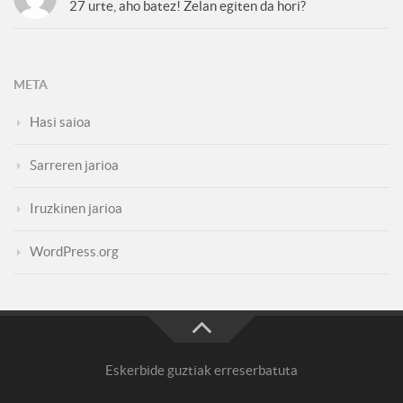
27 urte, aho batez! Zelan egiten da hori?
META
Hasi saioa
Sarreren jarioa
Iruzkinen jarioa
WordPress.org
Eskerbide guztiak erreserbatuta