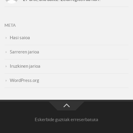
META
Hasi saioa
Sarreren jarioa
Iruzkinen jarioa
WordPress.org
Eskerbide guztiak erreserbatuta