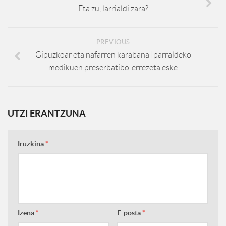
Eta zu, larrialdi zara?
PREVIOUS
Gipuzkoar eta nafarren karabana Iparraldeko
medikuen preserbatibo-errezeta eske
UTZI ERANTZUNA
Iruzkina
*
Izena
*
E-posta
*