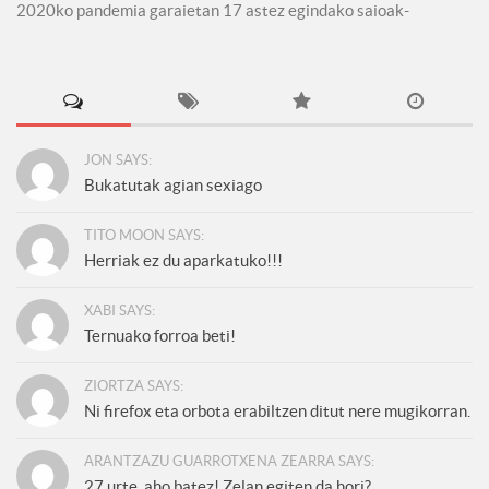
2020ko pandemia garaietan 17 astez egindako saioak-
JON SAYS:
Bukatutak agian sexiago
TITO MOON SAYS:
Herriak ez du aparkatuko!!!
XABI SAYS:
Ternuako forroa beti!
ZIORTZA SAYS:
Ni firefox eta orbota erabiltzen ditut nere mugikorran.
ARANTZAZU GUARROTXENA ZEARRA SAYS:
27 urte, aho batez! Zelan egiten da hori?