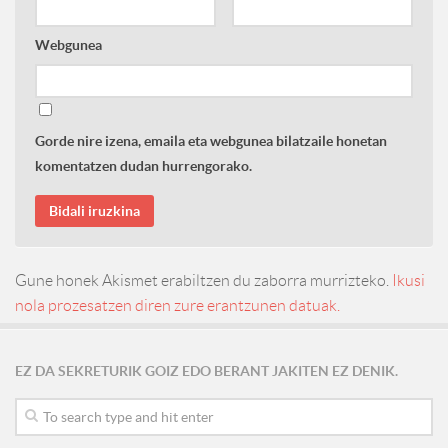
Webgunea
Gorde nire izena, emaila eta webgunea bilatzaile honetan
komentatzen dudan hurrengorako.
Gune honek Akismet erabiltzen du zaborra murrizteko.
Ikusi
nola prozesatzen diren zure erantzunen datuak.
EZ DA SEKRETURIK GOIZ EDO BERANT JAKITEN EZ DENIK.