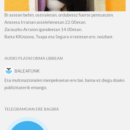
Bi astean behin, ostiraletan, ordubetez fuerte pentsatzen.
Antxeta Irratian astelehenetan 22:00etan.
Zarauzko Arraion igandeetan 14:00etan.
Baita KKinzona, Txapa eta Segura irratietan ere, noizbait.
AUDIO PLATAFORMA LIBREAN
BALEAFUNK
Eta multinazionalen menpekoetan ere bai, baina ez diegu doako
publizitaterik emango.
TELEGRAMOAN ERE BAGIRA