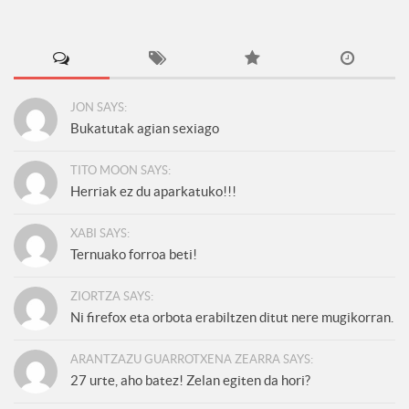
JON SAYS:
Bukatutak agian sexiago
TITO MOON SAYS:
Herriak ez du aparkatuko!!!
XABI SAYS:
Ternuako forroa beti!
ZIORTZA SAYS:
Ni firefox eta orbota erabiltzen ditut nere mugikorran.
ARANTZAZU GUARROTXENA ZEARRA SAYS:
27 urte, aho batez! Zelan egiten da hori?