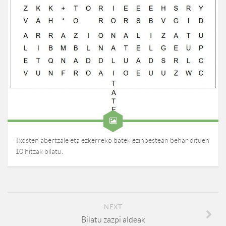
Txosten abertzale eta ezkerreko batek ezinbestean behar dituen
10 hitzak bilatu.
NEXT
Bilatu zazpi aldeak