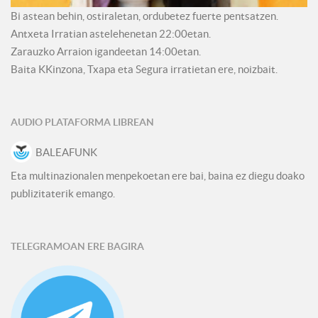
Bi astean behin, ostiraletan, ordubetez fuerte pentsatzen.
Antxeta Irratian astelehenetan 22:00etan.
Zarauzko Arraion igandeetan 14:00etan.
Baita KKinzona, Txapa eta Segura irratietan ere, noizbait.
AUDIO PLATAFORMA LIBREAN
BALEAFUNK
Eta multinazionalen menpekoetan ere bai, baina ez diegu doako
publizitaterik emango.
TELEGRAMOAN ERE BAGIRA