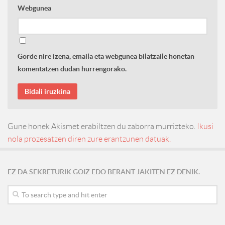
Webgunea
Gorde nire izena, emaila eta webgunea bilatzaile honetan
komentatzen dudan hurrengorako.
Gune honek Akismet erabiltzen du zaborra murrizteko.
Ikusi
nola prozesatzen diren zure erantzunen datuak.
EZ DA SEKRETURIK GOIZ EDO BERANT JAKITEN EZ DENIK.