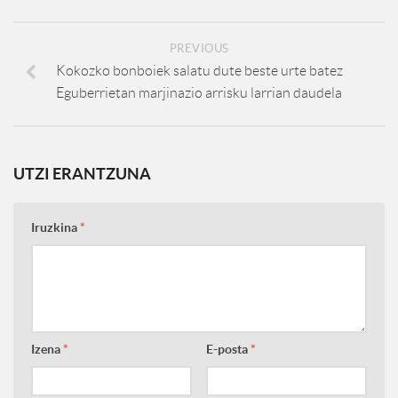
PREVIOUS
Kokozko bonboiek salatu dute beste urte batez
Eguberrietan marjinazio arrisku larrian daudela
UTZI ERANTZUNA
Iruzkina
*
Izena
*
E-posta
*