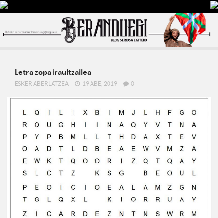
Letra zopa iraultzailea
ESKER ABERLATZEA
19 ABE, 2019
0