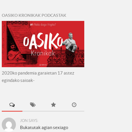
OASIKO KRONIKAK PODCASTAK
2020ko pandemia garaietan 17 astez
egindako saioak-
JON SAYS:
Bukatutak agian sexiago