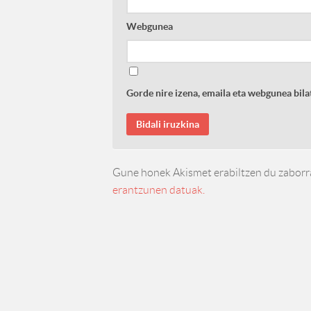
Webgunea
Gorde nire izena, emaila eta webgunea bi
Gune honek Akismet erabiltzen du zaborr
erantzunen datuak.