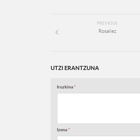
PREVIOUS
Rosaliez
UTZI ERANTZUNA
Iruzkina
*
Izena
*