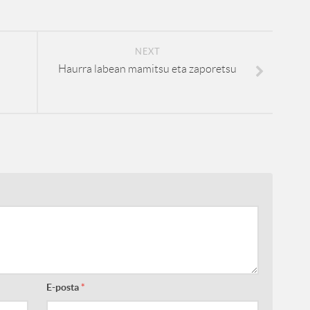
NEXT
Haurra labean mamitsu eta zaporetsu
E-posta
*