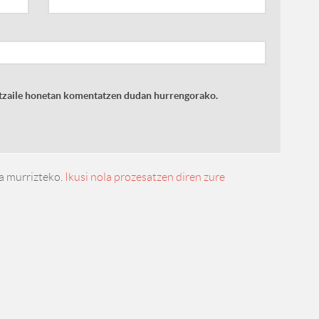
latzaile honetan komentatzen dudan hurrengorako.
a murrizteko.
Ikusi nola prozesatzen diren zure