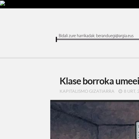
Klase borroka umeei
KAPITALISMO GIZATIARRA
8 URT, 