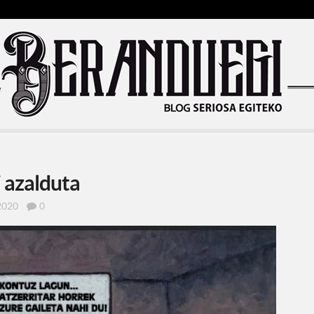
 azalduta
2020
0