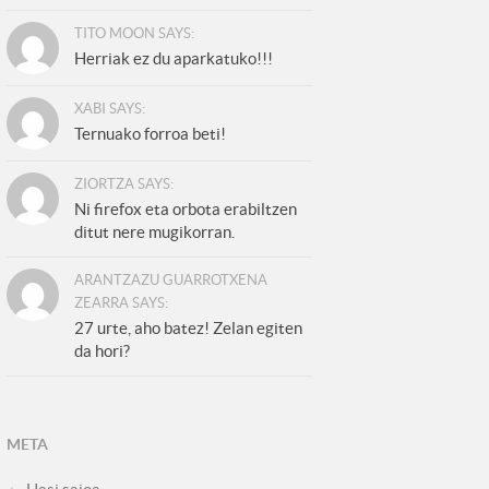
TITO MOON SAYS:
Herriak ez du aparkatuko!!!
XABI SAYS:
Ternuako forroa beti!
ZIORTZA SAYS:
Ni firefox eta orbota erabiltzen
ditut nere mugikorran.
ARANTZAZU GUARROTXENA
ZEARRA SAYS:
27 urte, aho batez! Zelan egiten
da hori?
META