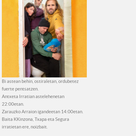
Bi astean behin, ostiraletan, ordubetez
fuerte pentsatzen.
Antxeta Irratian astelehenetan
22:00etan.
Zarauzko Arraion igandeetan 14:00etan.
Baita KKinzona, Txapa eta Segura
irratietan ere, noizbait.