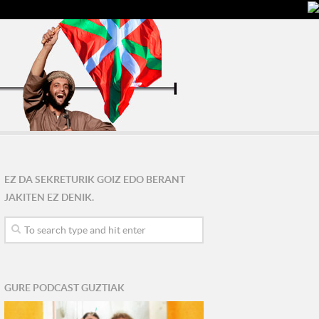
EZ DA SEKRETURIK GOIZ EDO BERANT
JAKITEN EZ DENIK.
GURE PODCAST GUZTIAK