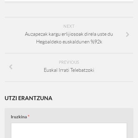
NEXT
Auzapezak kargu erlijiosoak direla uste du
Hegoaldeko euskaldunen %92k
PREVIOUS
Euskal Irrati Telebatzoki
UTZI ERANTZUNA
Iruzkina
*