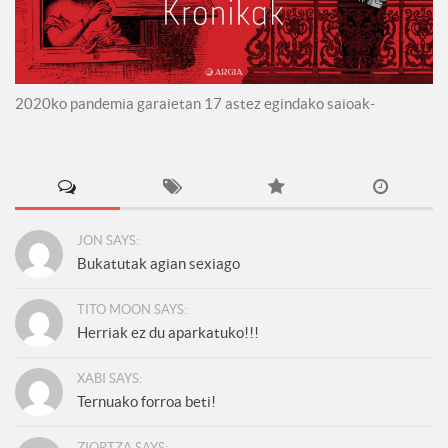
2020ko pandemia garaietan 17 astez egindako saioak-
JON SAYS:
Bukatutak agian sexiago
TITO MOON SAYS:
Herriak ez du aparkatuko!!!
XABI SAYS:
Ternuako forroa beti!
ZIORTZA SAYS: