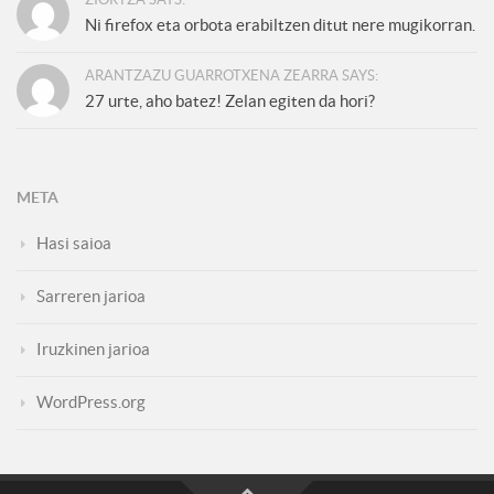
Ni firefox eta orbota erabiltzen ditut nere mugikorran.
ARANTZAZU GUARROTXENA ZEARRA SAYS:
27 urte, aho batez! Zelan egiten da hori?
META
Hasi saioa
Sarreren jarioa
Iruzkinen jarioa
WordPress.org