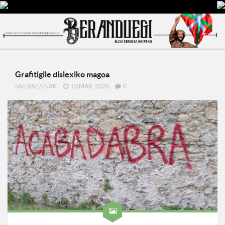
Grafitigile dislexiko magoa
SAILKAEZINAK
10 MAR, 2020
0