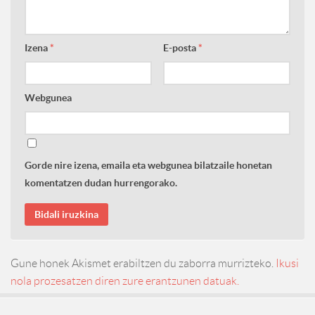
Izena
*
E-posta
*
Webgunea
Gorde nire izena, emaila eta webgunea bilatzaile honetan
komentatzen dudan hurrengorako.
Gune honek Akismet erabiltzen du zaborra murrizteko.
Ikusi
nola prozesatzen diren zure erantzunen datuak.