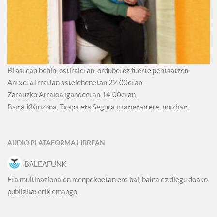
Bi astean behin, ostiraletan, ordubetez fuerte pentsatzen.
Antxeta Irratian astelehenetan 22:00etan.
Zarauzko Arraion igandeetan 14:00etan.
Baita KKinzona, Txapa eta Segura irratietan ere, noizbait.
AUDIO PLATAFORMA LIBREAN
BALEAFUNK
Eta multinazionalen menpekoetan ere bai, baina ez diegu doako
publizitaterik emango.