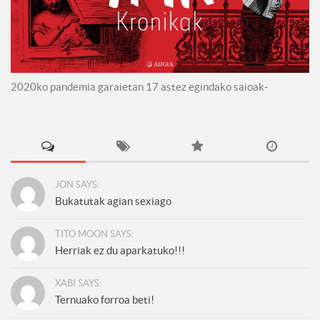
2020ko pandemia garaietan 17 astez egindako saioak-
JON SAYS:
Bukatutak agian sexiago
TITO MOON SAYS:
Herriak ez du aparkatuko!!!
XABI SAYS:
Ternuako forroa beti!