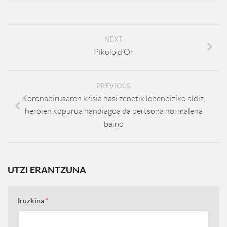
NEXT
Pikolo d’Or
PREVIOUS
Koronabirusaren krisia hasi zenetik lehenbiziko aldiz,
heroien kopurua handiagoa da pertsona normalena
baino
UTZI ERANTZUNA
Iruzkina
*