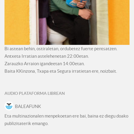
Bi astean behin, ostiraletan, ordubetez fuerte pentsatzen.
Antxeta Irratian astelehenetan 22:00etan.
Zarauzko Arraion igandeetan 14:00etan.
Baita KKinzona, Txapa eta Segura irratietan ere, noizbait.
AUDIO PLATAFORMA LIBREAN
BALEAFUNK
Eta multinazionalen menpekoetan ere bai, baina ez diegu doako
publizitaterik emango.