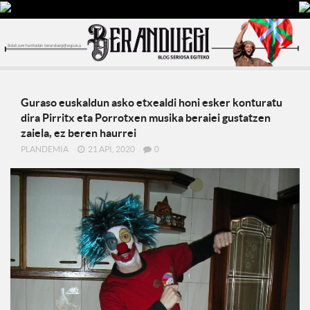
Guraso euskaldun asko etxealdi honi esker konturatu
dira Pirritx eta Porrotxen musika beraiei gustatzen
zaiela, ez beren haurrei
PLANDEMIA
21 API, 2020
0