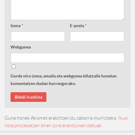
Izena
*
E-posta
*
Webgunea
Gorde nire izena, emaila eta webgunea bilatzaile honetan
komentatzen dudan hurrengorako.
Gune honek Akismet erabiltzen du zaborra murrizteko.
Ikusi
nola prozesatzen diren zure erantzunen datuak.