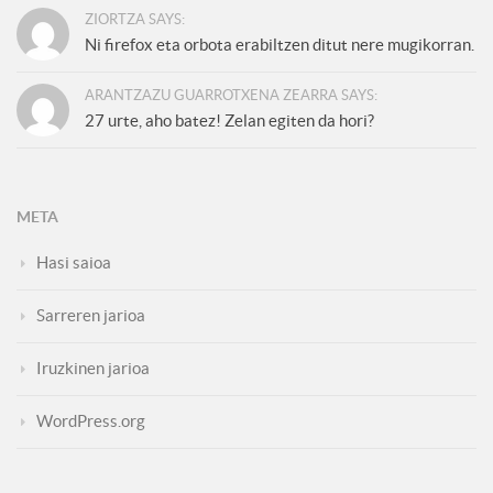
ZIORTZA SAYS:
Ni firefox eta orbota erabiltzen ditut nere mugikorran.
ARANTZAZU GUARROTXENA ZEARRA SAYS:
27 urte, aho batez! Zelan egiten da hori?
META
Hasi saioa
Sarreren jarioa
Iruzkinen jarioa
WordPress.org