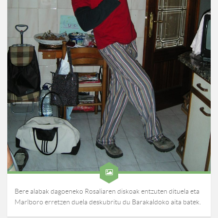
Bere alabak dagoeneko Rosaliaren diskoak entzuten dituela eta
Marlboro erretzen duela deskubritu du Barakaldoko aita batek.