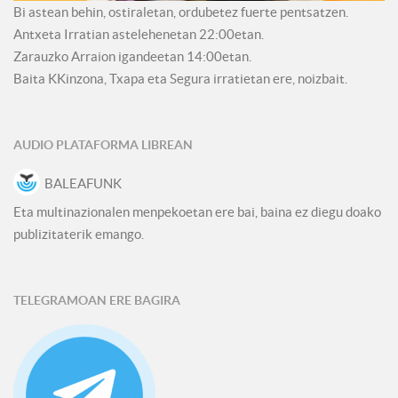
Bi astean behin, ostiraletan, ordubetez fuerte pentsatzen.
Antxeta Irratian astelehenetan 22:00etan.
Zarauzko Arraion igandeetan 14:00etan.
Baita KKinzona, Txapa eta Segura irratietan ere, noizbait.
AUDIO PLATAFORMA LIBREAN
BALEAFUNK
Eta multinazionalen menpekoetan ere bai, baina ez diegu doako
publizitaterik emango.
TELEGRAMOAN ERE BAGIRA