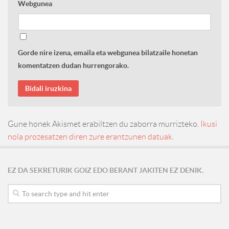
Webgunea
Gorde nire izena, emaila eta webgunea bilatzaile honetan
komentatzen dudan hurrengorako.
Gune honek Akismet erabiltzen du zaborra murrizteko.
Ikusi
nola prozesatzen diren zure erantzunen datuak.
EZ DA SEKRETURIK GOIZ EDO BERANT JAKITEN EZ DENIK.