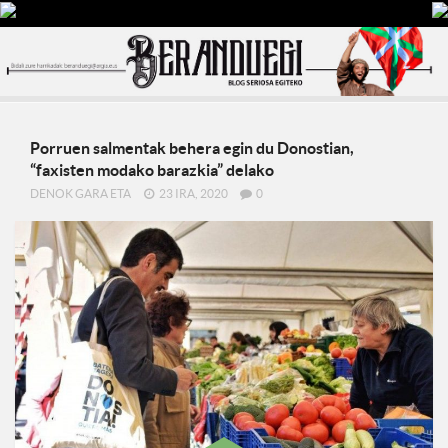
Porruen salmentak behera egin du Donostian,
“faxisten modako barazkia” delako
DENOK GARA ETA
23 IRA, 2020
0