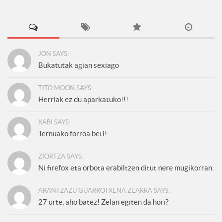
JON SAYS:
Bukatutak agian sexiago
TITO MOON SAYS:
Herriak ez du aparkatuko!!!
XABI SAYS:
Ternuako forroa beti!
ZIORTZA SAYS:
Ni firefox eta orbota erabiltzen ditut nere mugikorran.
ARANTZAZU GUARROTXENA ZEARRA SAYS:
27 urte, aho batez! Zelan egiten da hori?