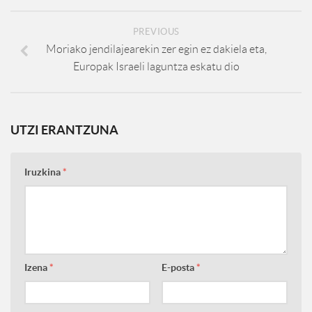
PREVIOUS
Moriako jendilajearekin zer egin ez dakiela eta,
Europak Israeli laguntza eskatu dio
UTZI ERANTZUNA
Iruzkina
*
Izena
*
E-posta
*