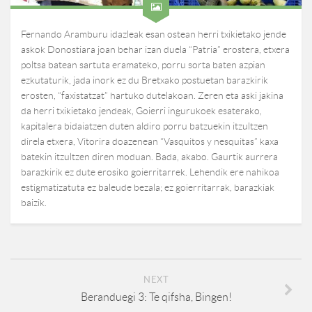
Fernando Aramburu idazleak esan ostean herri txikietako jende
askok Donostiara joan behar izan duela “Patria” erostera, etxera
poltsa batean sartuta eramateko, porru sorta baten azpian
ezkutaturik, jada inork ez du Bretxako postuetan barazkirik
erosten, “faxistatzat” hartuko dutelakoan. Zeren eta aski jakina
da herri txikietako jendeak, Goierri ingurukoek esaterako,
kapitalera bidaiatzen duten aldiro porru batzuekin itzultzen
direla etxera, Vitorira doazenean “Vasquitos y nesquitas” kaxa
batekin itzultzen diren moduan. Bada, akabo. Gaurtik aurrera
barazkirik ez dute erosiko goierritarrek. Lehendik ere nahikoa
estigmatizatuta ez baleude bezala; ez goierritarrak, barazkiak
baizik.
NEXT
Beranduegi 3: Te qifsha, Bingen!