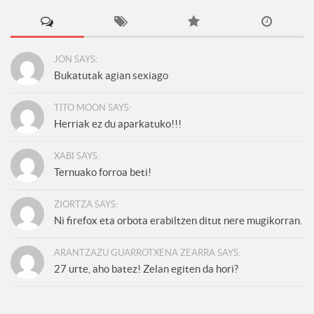
JON SAYS:
Bukatutak agian sexiago
TITO MOON SAYS:
Herriak ez du aparkatuko!!!
XABI SAYS:
Ternuako forroa beti!
ZIORTZA SAYS:
Ni firefox eta orbota erabiltzen ditut nere mugikorran.
ARANTZAZU GUARROTXENA ZEARRA SAYS:
27 urte, aho batez! Zelan egiten da hori?