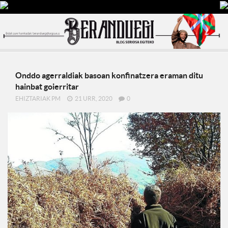
Onddo agerraldiak basoan konfinatzera eraman ditu
hainbat goierritar
EHIZTARIAK PM
21 URR, 2020
0