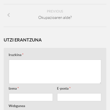
PREVIOUS
Okupazioaren alde?
UTZI ERANTZUNA
Iruzkina
*
Izena
*
E-posta
*
Webgunea