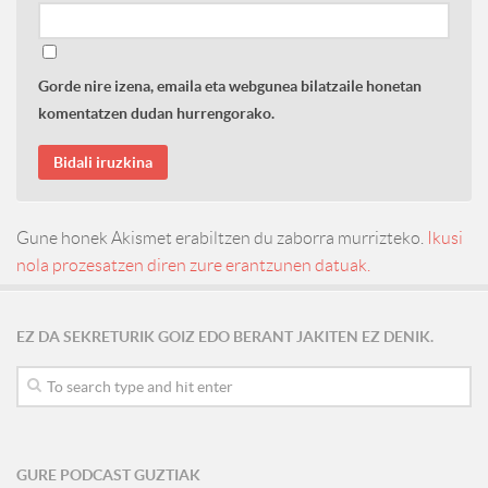
Gorde nire izena, emaila eta webgunea bilatzaile honetan
komentatzen dudan hurrengorako.
Gune honek Akismet erabiltzen du zaborra murrizteko.
Ikusi
nola prozesatzen diren zure erantzunen datuak.
EZ DA SEKRETURIK GOIZ EDO BERANT JAKITEN EZ DENIK.
GURE PODCAST GUZTIAK