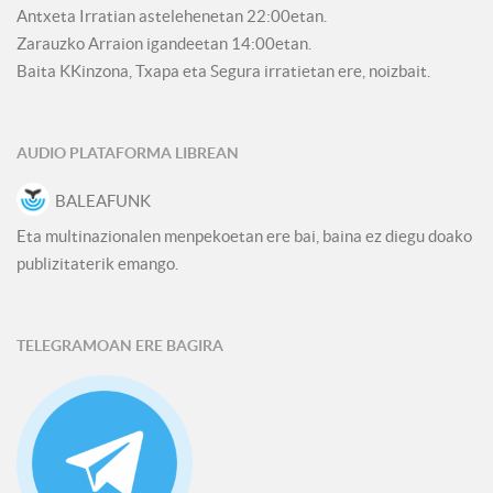
Antxeta Irratian astelehenetan 22:00etan.
Zarauzko Arraion igandeetan 14:00etan.
Baita KKinzona, Txapa eta Segura irratietan ere, noizbait.
AUDIO PLATAFORMA LIBREAN
BALEAFUNK
Eta multinazionalen menpekoetan ere bai, baina ez diegu doako
publizitaterik emango.
TELEGRAMOAN ERE BAGIRA