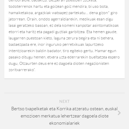
denboraldie, badakizu. Bezperan puestoen zozketa,
todoterrenok hartu eta goizean goiz mendira, bi uso bota,
hamaiketakoa, argazkiak watsapez partekatu… dena gizon* giro
jatorrean. Orain, onddo agerraldiarekin, medikuak esan digu
lasai geratzeko basoan, ez dela komeni kanpotar asintomatikoak
etorri eta haritz eta pagadi guztiak garbitzea. Eta hemen gaude,
laugarren puestoan kieto, laguna zerura begira eta ni behera,
badaezpada ere, inor inguruko perretxikuak lapurtzeko
intentzioarekin baldin badator, tiro egiteko gertu. Hamar egun
pasako ditugu hemen; etxera uzta ederrarekin bueltatzea espero
dugu, Otzaurten deus ere ez dagoela dioten negazionisten
zoritxarrerako”.
NEXT
Bertso txapelketak eta Korrika atzeratu ostean, euskal
emozioen merkatua lehertzear dagoela diote
ekonomialariek