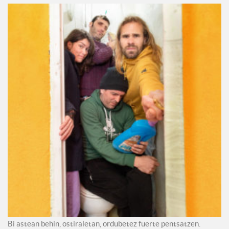
Bi astean behin, ostiraletan, ordubetez fuerte pentsatzen.