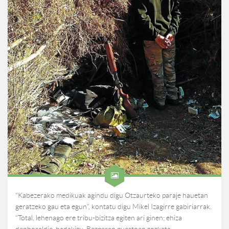
“Kabezerako medikuak agindu digu Otzaurteko paraje hauetan
geratzeko gau eta egun”, kontatu digu Mikel Izagirre gabiriarrak.
“Total, lehenago ere tribu-bizitza egiten ari ginen; ehiza