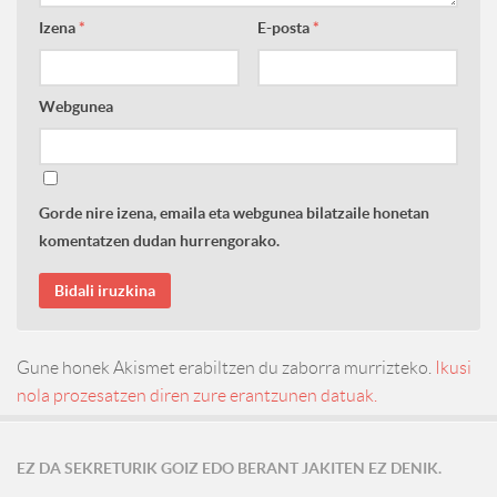
Izena
*
E-posta
*
Webgunea
Gorde nire izena, emaila eta webgunea bilatzaile honetan
komentatzen dudan hurrengorako.
Gune honek Akismet erabiltzen du zaborra murrizteko.
Ikusi
nola prozesatzen diren zure erantzunen datuak.
EZ DA SEKRETURIK GOIZ EDO BERANT JAKITEN EZ DENIK.