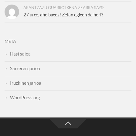
ARANTZAZU GUARROTXENA ZEARRA SAYS:
27 urte, aho batez! Zelan egiten da hori?
META
Hasi saioa
Sarreren jarioa
Iruzkinen jarioa
WordPress.org