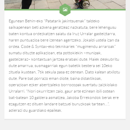
Egunean Behin-eko “Patatarik jakintsuenak” taldeko
sailkapenean beti azkena geratzeaz nazkatuta, bere lehengusu
baten kontua ordezkatzen saiatu da Iruz Urralar gasteiztarra,
haren puntuazioa bere izenean agertzeko. Jokaldi ustela izan da
ordea. Code & Syntax-eko teknikariek “mugimendu arraroak”
sumatu dituzte aplikazioan, eta pottokiekin –munipak,
gasteizeraz– kontaktuan jartzea erabaki dute. Haiek deskubritu
dute amarrua, susmagarriak egun batetik bestera sei 10eko
zituela ikustean, 7tik sekula pasa ez denean. Dato kalean atxilotu
dute. Pare bat porrazo eman diote, baina didaktikoak,
operazioan ezker abertzaleko borrocopak suertatu zaizkiolako
Urralarri. “Nori okurritzen zaio, gaur arte ezinean ibili ostean
bat-batean 10 galdera asmatzea, Jakoba Errekondok berak ere
ezagutzen ez dituen landare batzuei buruzkoak tartean…”,
adierazi du guardiako epaileak.