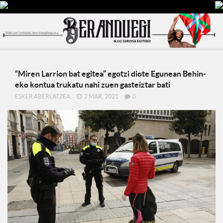
“Miren Larrion bat egitea” egotzi diote Egunean Behin-
eko kontua trukatu nahi zuen gasteiztar bati
ESKER ABERLATZEA
2 MAR, 2021
0