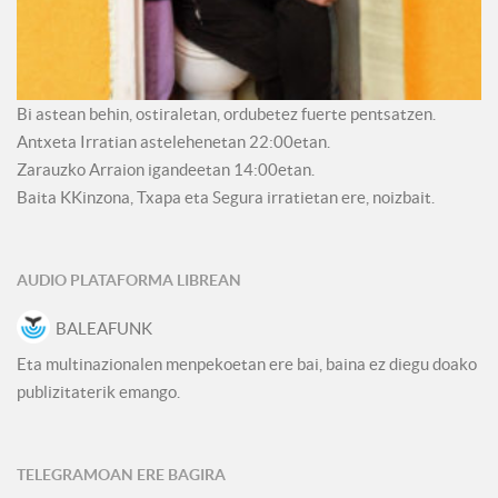
Bi astean behin, ostiraletan, ordubetez fuerte pentsatzen.
Antxeta Irratian astelehenetan 22:00etan.
Zarauzko Arraion igandeetan 14:00etan.
Baita KKinzona, Txapa eta Segura irratietan ere, noizbait.
AUDIO PLATAFORMA LIBREAN
BALEAFUNK
Eta multinazionalen menpekoetan ere bai, baina ez diegu doako
publizitaterik emango.
TELEGRAMOAN ERE BAGIRA