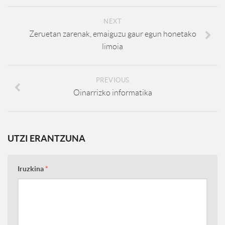
NEXT
Zeruetan zarenak, emaiguzu gaur egun honetako
limoia
PREVIOUS
Oinarrizko informatika
UTZI ERANTZUNA
Iruzkina
*