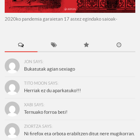
2020ko pandemia garaietan 17 astez egindako saioak-
JON SAYS:
Bukatutak agian sexiago
TITO MOON SAYS:
Herriak ez du aparkatuko!!!
XABI SAYS:
Ternuako forroa beti!
ZIORTZA SAYS:
Ni firefox eta orbota erabiltzen ditut nere mugikorran.