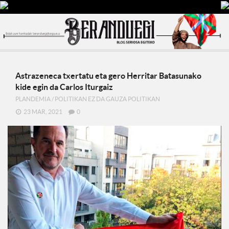
Astrazeneca txertatu eta gero Herritar Batasunako
kide egin da Carlos Iturgaiz
PLANDEMIA
/
POLITIKAN EZ DA GAUZA POLITIKAN
23 MAR, 2021
0