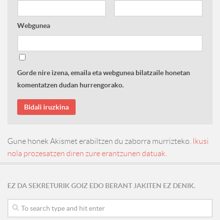
Webgunea
Gorde nire izena, emaila eta webgunea bilatzaile honetan
komentatzen dudan hurrengorako.
Gune honek Akismet erabiltzen du zaborra murrizteko.
Ikusi
nola prozesatzen diren zure erantzunen datuak.
EZ DA SEKRETURIK GOIZ EDO BERANT JAKITEN EZ DENIK.