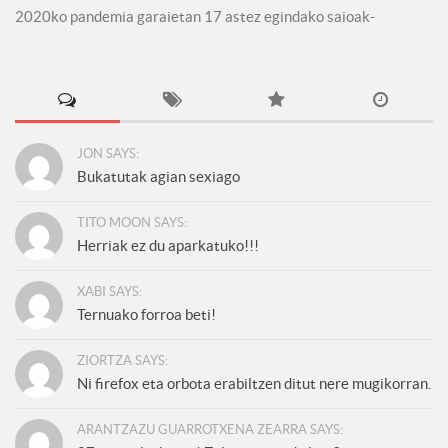
2020ko pandemia garaietan 17 astez egindako saioak-
JON SAYS:
Bukatutak agian sexiago
TITO MOON SAYS:
Herriak ez du aparkatuko!!!
XABI SAYS:
Ternuako forroa beti!
ZIORTZA SAYS:
Ni firefox eta orbota erabiltzen ditut nere mugikorran.
ARANTZAZU GUARROTXENA ZEARRA SAYS: