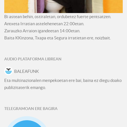
Bi astean behin, ostiraletan, ordubetez fuerte pentsatzen.
Antxeta Irratian astelehenetan 22:00etan.
Zarauzko Arraion igandeetan 14:00etan.
Baita KKinzona, Txapa eta Segura irratietan ere, noizbait.
AUDIO PLATAFORMA LIBREAN
BALEAFUNK
Eta multinazionalen menpekoetan ere bai, baina ez diegu doako
publizitaterik emango.
TELEGRAMOAN ERE BAGIRA