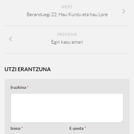
NEXT
Beranduegi 22: Hau Kurdu eta hau Lore
PREVIOUS
Egin kasu amari
UTZI ERANTZUNA
Iruzkina
*
Izena
*
E-posta
*