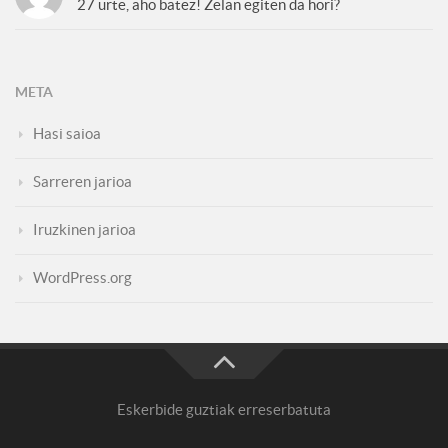
27 urte, aho batez! Zelan egiten da hori?
META
Hasi saioa
Sarreren jarioa
Iruzkinen jarioa
WordPress.org
Eskerbide guztiak erreserbatuta