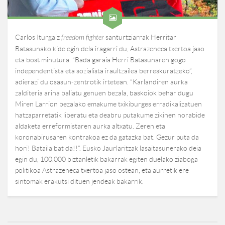
Carlos Iturgaiz
freedom fighter
santurtziarrak Herritar
Batasunako kide egin dela iragarri du, Astrazeneca txertoa jaso
eta bost minutura. “Bada garaia Herri Batasunaren gogo
independentista eta sozialista iraultzailea berreskuratzeko”,
adierazi du osasun-zentrotik irtetean. “Karlandiren aurka
zalditeria arina baliatu genuen bezala, baskoiok behar dugu
Miren Larrion bezalako emakume txikiburges erradikalizatuen
hatzaparretatik liberatu eta deabru putakume zikinen norabide
aldaketa erreformistaren aurka altxatu. Zeren eta
koronabirusaren kontrakoa ez da gatazka bat. Gezur puta da
hori! Bataila bat da!!”. Eusko Jaurlaritzak lasaitasunerako deia
egin du, 100.000 biztanletik bakarrak egiten duelako ziaboga
politikoa Astrazeneca txertoa jaso ostean, eta aurretik ere
sintomak erakutsi dituen jendeak bakarrik.